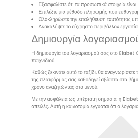
Εξασφαλίστε ότι τα προσωπικά στοιχεία είναι
Επιλέξτε μια μέθοδο πληρωμής που ευθυγραμμ
Ολοκληρώστε την επαλήθευση ταυτότητας υπο
Ανακαλύψτε το εύχρηστο περιβάλλον εργασίας
Δημιουργία λογαριασμο
Η δημιουργία του λογαριασμού σας στο Elabet Ca
παιχνιδιού.
Καθώς ξεκινάτε αυτό το ταξίδι, θα αναγνωρίσετε
της πλατφόρμας σας καθοδηγεί αβίαστα στα βήμα
χρόνο αναζητώντας στα μενού.
Με την ασφάλεια ως υπέρτατη σημασία, η Elabet
απειλές. Αυτή η καινοτομία εγγυάται ότι ο λογα