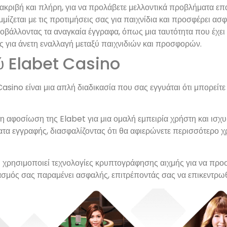
 ακριβή και πλήρη, για να προλάβετε μελλοντικά προβλήματα ε
ίζεται με τις προτιμήσεις σας για παιχνίδια και προσφέρει ασ
βάλλοντας τα αναγκαία έγγραφα, όπως μια ταυτότητα που έχε
 για άνετη εναλλαγή μεταξύ παιχνιδιών και προσφορών.
ύ Elabet Casino
sino είναι μια απλή διαδικασία που σας εγγυάται ότι μπορείτ
 τη αφοσίωση της Elabet για μια ομαλή εμπειρία χρήστη και ισ
τα εγγραφής, διασφαλίζοντας ότι θα αφιερώνετε περισσότερο χ
 χρησιμοποιεί τεχνολογίες κρυπτογράφησης αιχμής για να προ
ριασμός σας παραμένει ασφαλής, επιτρέποντάς σας να επικεντρωθ