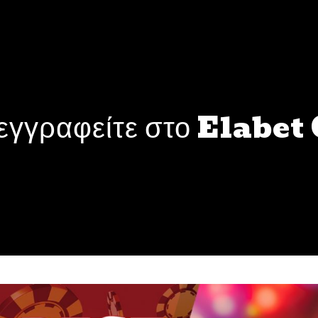
εγγραφείτε στο Elabe