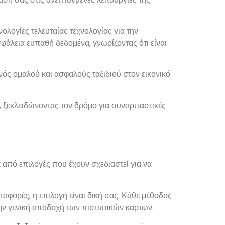
λογίες τελευταίας τεχνολογίας για την
άλεια ευπαθή δεδομένα, γνωρίζοντας ότι είναι
νός ομαλού και ασφαλούς ταξιδιού στον εικονικό
, ξεκλειδώνοντας τον δρόμο για συναρπαστικές
από επιλογές που έχουν σχεδιαστεί για να
φορές, η επιλογή είναι δική σας. Κάθε μέθοδος
ν γενική αποδοχή των πιστωτικών καρτών.