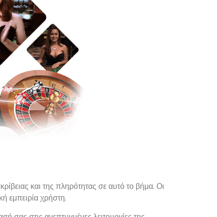
ίβειας και της πληρότητας σε αυτό το βήμα. Οι
κή εμπειρία χρήστη.
ή σας στις ανεπτυγμένες λειτουργίες της