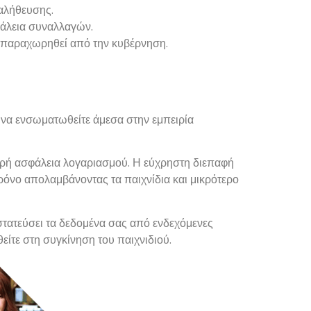
παλήθευσης.
φάλεια συναλλαγών.
ι παραχωρηθεί από την κυβέρνηση.
ε να ενσωματωθείτε άμεσα στην εμπειρία
χυρή ασφάλεια λογαριασμού. Η εύχρηστη διεπαφή
ρόνο απολαμβάνοντας τα παιχνίδια και μικρότερο
στατεύσει τα δεδομένα σας από ενδεχόμενες
είτε στη συγκίνηση του παιχνιδιού.