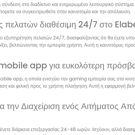
σύνδεση στο διαδίκτυο και ενημερωμένο λειτουργικό σύστημα. 
ορείτε να συγκεντρωθείτε στην καινοτομία και την απόλαυση.
ς πελατών διαθέσιμη 24/7 στο Elab
ι εξυπηρέτηση πελατών 24/7, διασφαλίζοντας ότι θα έχετε υπο
ίξει, βελτιώνοντας την εμπειρία χρήστη. Αυτή η καινοτόμος προ
 mobile app για ευκολότερη πρόσ
obile app, η οποία ενισχύει την gaming εμπειρία σας στο κινη
η και φιλική προς το χρήστη πλοήγηση. Αυτή η εφαρμογή βελ
ια την Διαχείριση ενός Αιτήματος Α
νετε διάρκεια επεξεργασίας 24-48 ωρών. Ισχύουν, αλλά διασφ