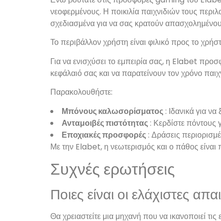
νεοφερμένους. Η ποικιλία παιχνιδιών τους περιλ
σχεδιασμένα για να σας κρατούν απασχολημένου
Το περιβάλλον χρήστη είναι φιλικό προς το χρήσ
Για να ενισχύσει το εμπειρία σας, η Elabet προ
κεφάλαιό σας και να παρατείνουν τον χρόνο παιχ
Παρακολουθήστε:
Μπόνους καλωσορίσματος
: Ιδανικά για να
Ανταμοιβές πιστότητας
: Κερδίστε πόντους 
Εποχιακές προσφορές
: Δράσεις περιορισμ
Με την Elabet, η νεωτερισμός και ο πάθος είναι 
Συχνές ερωτήσεις
Ποιες είναι οι ελάχιστες α
Θα χρειαστείτε μια μηχανή που να ικανοποιεί τι