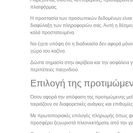
πλατφόρμας.
Η προστασία των προσωπικών δεδομένων είναι ύψ
διαφύλαξη των πληροφοριών σας. Αυτή η δέσμευσ
καλά προστατευμένα.
Να έχετε υπόψη ότι η διαδικασία δεν αφορά μόνο
χώρο του καζίνο.
Δώστε σημασία στην ακρίβεια και την ασφάλεια 
περιπέτειες παιχνιδιού.
Επιλογή της προτιμώμε
Όσον αφορά την απόφαση της προτιμώμενης μεθόδ
ταιριάζουν σε διαφορετικές ανάγκες και επιθυμίες
Με πρωτοποριακές επιλογές πληρωμής όπως ψηφια
προσφέρει ξεχωριστά πλεονεκτήματα, από την 