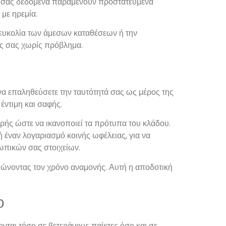
ικά σας δεδομένα παραμένουν προστατευμένα
με ηρεμία.
ην ευκολία των άμεσων καταθέσεων ή την
ής σας χωρίς πρόβλημα.
α επαληθεύσετε την ταυτότητά σας ως μέρος της
έντιμη και σαφής.
ρής ώστε να ικανοποιεί τα πρότυπα του κλάδου.
 έναν λογαριασμό κοινής ωφέλειας, για να
σωπικών σας στοιχείων.
ειώνοντας τον χρόνο αναμονής. Αυτή η αποδοτική
ο
ται τόσο σε βετεράνους παίκτες όσο και σε