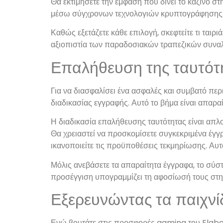
Θα εκτιμήσετε την έμφαση που δίνει το καζίνο 
μέσω σύγχρονων τεχνολογιών κρυπτογράφησης. Αυ
Καθώς εξετάζετε κάθε επιλογή, σκεφτείτε τι ταιρ
αξιοπιστία των παραδοσιακών τραπεζικών συναλ
Επαλήθευση της ταυτότ
Για να διασφαλίσει ένα ασφαλές και συμβατό περ
διαδικασίας εγγραφής. Αυτό το βήμα είναι απαραί
Η διαδικασία επαλήθευσης ταυτότητας είναι απλ
Θα χρειαστεί να προσκομίσετε συγκεκριμένα έγγρ
ικανοποιείτε τις προϋποθέσεις τεκμηρίωσης. Αυ
Μόλις ανεβάσετε τα απαραίτητα έγγραφα, το σύσ
προσέγγιση υπογραμμίζει τη αφοσίωσή τους στη
Εξερευνώντας τα παιχνίδ
Ενώ βουτάτε στις προσφορές gaming του Elabet 