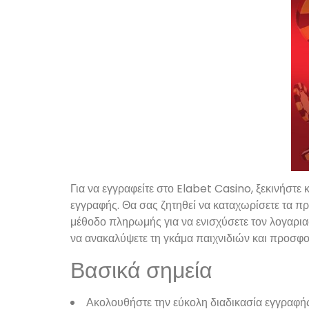
Για να εγγραφείτε στο Elabet Casino, ξεκινήστε
εγγραφής. Θα σας ζητηθεί να καταχωρίσετε τα πρ
μέθοδο πληρωμής για να ενισχύσετε τον λογαρι
να ανακαλύψετε τη γκάμα παιχνιδιών και προσφο
Βασικά σημεία
Ακολουθήστε την εύκολη διαδικασία εγγραφή