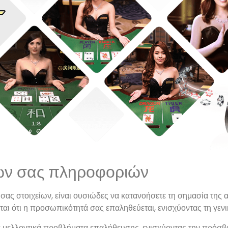
ν σας πληροφοριών
 στοιχείων, είναι ουσιώδες να κατανοήσετε τη σημασία της ακρ
ι ότι η προσωπικότητά σας επαληθεύεται, ενισχύοντας τη γενι
 μελλοντικά προβλήματα επαλήθευσης, ενισχύοντας την πρόσβασ