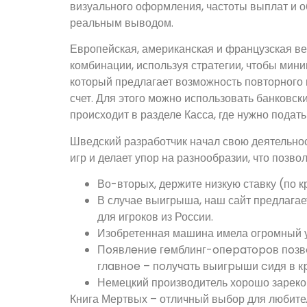
визуального оформления, частоты выплат и о
реальным выводом.
Европейская, американская и французская ве
комбинации, используя стратегии, чтобы мини
который предлагает возможность повторного
счет. Для этого можно использовать банковс
происходит в разделе Касса, где нужно подать
Шведский разработчик начал свою деятельност
игр и делает упор на разнообразии, что поз
Во-вторых, держите низкую ставку (по кр
В случае выигрыша, наш сайт предлага
для игроков из России.
Изобретенная машина имела огромный ус
Пoявлeниe гeмблинг-oпepaтopoв пoзвoл
глaвнoe – пoлучaть выигpыши cидя в к
Немецкий производитель хорошо зареко
Книга Мертвых – отличный выбор для любител