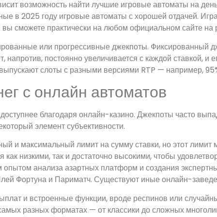
ависит возможность найти лучшие игровые автоматы на день
ые в 2025 году игровые автоматы с хорошей отдачей. Играт
ом вы сможете практически на любом официальном сайте на 
рованные или прогрессивные джекпоты. Фиксированный дж
 напротив, постоянно увеличивается с каждой ставкой, и ег
 выпускают слоты с разными версиями RTP — например, 95%
нег с онлайн автоматов
оступнее благодаря онлайн-казино. Джекпоты часто выпадаю
екоторый элемент субъективности.
ный и максимальный лимит на сумму ставки, но этот лимит
ся как низкими, так и достаточно высокими, чтобы удовлетв
м опытом анализа азартных платформ и создания экспертн
Плей Фортуна и Париматч. Существуют иные онлайн-заведе
ыплат и встроенные функции, вроде респинов или случайн
самых разных форматах — от классики до сложных многолин