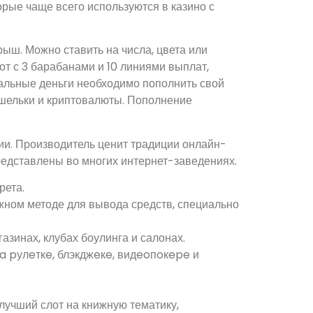
рые чаще всего используются в казино с
ыш. Можно ставить на числа, цвета или
от с 3 барабанами и 10 линиями выплат,
альные деньги необходимо пополнить свой
ошельки и криптовалюты. Пополнение
рии. Производитель ценит традиции онлайн-
редставлены во многих интернет-заведениях.
рета.
ном методе для вывода средств, специально
зинах, клубах боулинга и салонах.
 pулeткe, блэкджeкe, видeoпoкepe и
лучший слот на книжную тематику,