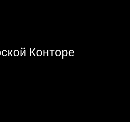
рской Конторе