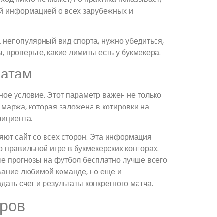
ой информацией о всех зарубежных и
на непопулярный вид спорта, нужно убедиться,
, проверьте, какие лимиты есть у букмекера.
латам
ное условие. Этот параметр важен не только
 маржа, которая заложена в котировки на
фициента.
ют сайт со всех сторон. Эта информация
 правильной игре в букмекерских конторах.
ые прогнозы на футбол бесплатно лучше всего
вание любимой команде, но еще и
ать счет и результаты конкретного матча.
еров