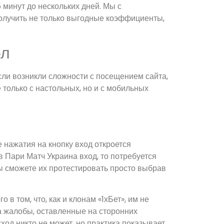
 минут до нескольких дней. Мы с
 получить не только выгодные коэффициенты,
ол
сли возникли сложности с посещением сайта,
только с настольных, но и с мобильных
 нажатия на кнопку вход откроется
в Пари Матч Украина вход, то потребуется
вы сможете их протестировать просто выбрав
в том, что, как и клонам «1хБет», им не
а жалобы, оставленные на сторонних
од никто не может, но практика показывает,