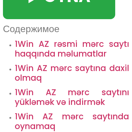
Содержимое
1Win AZ rəsmi mərc saytı
haqqında məlumatlar
1Win AZ mərc saytına daxil
olmaq
1Win AZ mərc saytını
yükləmək və indirmək
1Win AZ mərc saytında
oynamaq