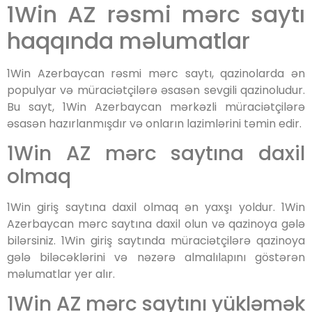
1Win AZ rəsmi mərc saytı
haqqında məlumatlar
1Win Azerbaycan rəsmi mərc saytı, qazinolarda ən
populyar və müraciətçilərə əsasən sevgili qazinoludur.
Bu sayt, 1Win Azerbaycan mərkəzli müraciətçilərə
əsasən hazırlanmışdır və onların lazimlərini təmin edir.
1Win AZ mərc saytına daxil
olmaq
1Win giriş saytına daxil olmaq ən yaxşı yoldur. 1Win
Azerbaycan mərc saytına daxil olun və qazinoya gələ
bilərsiniz. 1Win giriş saytında müraciətçilərə qazinoya
gələ biləcəklərini və nəzərə almalılарını göstərən
məlumatlar yer alır.
1Win AZ mərc saytını yükləmək