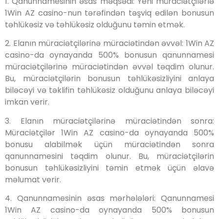
1. Qanunnamesinin əsas məqsədi: Yeni müraciətçilərlə
1Win AZ casino-nun tərəfindən təşviq edilən bonusun
təhlükəsiz və təhlükəsiz olduğunu təmin etmək.
2. Elanın müraciətçilərinə müraciətindən əvvəl: 1Win AZ
casino-da oynayanda 500% bonusun qanunnamesi
müraciətçilərinə müraciətindən əvvəl təqdim olunur.
Bu, müraciətçilərin bonusun təhlükəsizliyini anlaya
biləcəyi və təklifin təhlükəsiz olduğunu anlaya biləcəyi
imkan verir.
3. Elanın müraciətçilərinə müraciətindən sonra:
Müraciətçilər 1Win AZ casino-da oynayanda 500%
bonusu alabilmək üçün müraciətindən sonra
qanunnamesini təqdim olunur. Bu, müraciətçilərin
bonusun təhlükəsizliyini təmin etmək üçün əlavə
məlumat verir.
4. Qanunnamesinin əsas mərhələləri: Qanunnamesi
1Win AZ casino-da oynayanda 500% bonusun