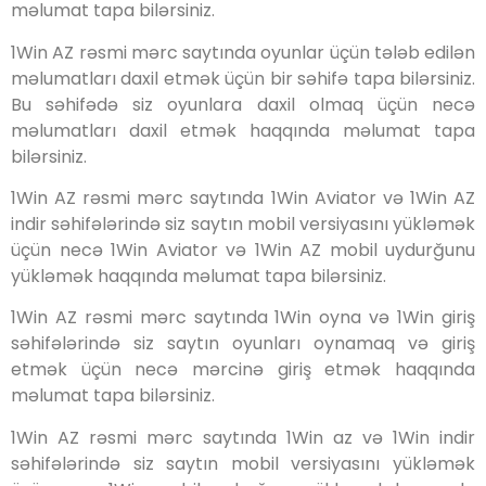
məlumat tapa bilərsiniz.
1Win AZ rəsmi mərc saytında oyunlar üçün tələb edilən
məlumatları daxil etmək üçün bir səhifə tapa bilərsiniz.
Bu səhifədə siz oyunlara daxil olmaq üçün necə
məlumatları daxil etmək haqqında məlumat tapa
bilərsiniz.
1Win AZ rəsmi mərc saytında 1Win Aviator və 1Win AZ
indir səhifələrində siz saytın mobil versiyasını yükləmək
üçün necə 1Win Aviator və 1Win AZ mobil uydurğunu
yükləmək haqqında məlumat tapa bilərsiniz.
1Win AZ rəsmi mərc saytında 1Win oyna və 1Win giriş
səhifələrində siz saytın oyunları oynamaq və giriş
etmək üçün necə mərcinə giriş etmək haqqında
məlumat tapa bilərsiniz.
1Win AZ rəsmi mərc saytında 1Win az və 1Win indir
səhifələrində siz saytın mobil versiyasını yükləmək