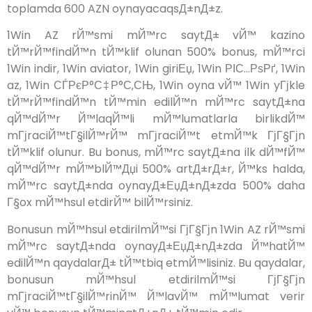
toplamda 600 AZN oynayacaqsД±nД±z.
1Win AZ rЙ™smi mЙ™rc saytД± vЙ™ kazino
tЙ™rЙ™findЙ™n tЙ™klif olunan 500% bonus, mЙ™rci
1Win indir, 1Win aviator, 1Win giriЕџ, 1Win РІС…РѕРґ, 1Win
az, 1Win СЃРєР°С‡Р°С‚СЊ, 1Win oyna vЙ™ 1Win yГјkle
tЙ™rЙ™findЙ™n tЙ™min edilЙ™n mЙ™rc saytД±na
qЙ™dЙ™r Й™laqЙ™li mЙ™lumatlarla birlikdЙ™
mГјraciЙ™tГ§ilЙ™rЙ™ mГјraciЙ™t etmЙ™k ГјГ§Гјn
tЙ™klif olunur. Bu bonus, mЙ™rc saytД±na ilk dЙ™fЙ™
qЙ™dЙ™r mЙ™blЙ™Дџi 500% artД±rД±r, Й™ks halda,
mЙ™rc saytД±nda oynayД±ЕџД±nД±zda 500% daha
Г§ox mЙ™hsul etdirЙ™ bilЙ™rsiniz.
Bonusun mЙ™hsul etdirilmЙ™si ГјГ§Гјn 1Win AZ rЙ™smi
mЙ™rc saytД±nda oynayД±ЕџД±nД±zda Й™hatЙ™
edilЙ™n qaydalarД± tЙ™tbiq etmЙ™lisiniz. Bu qaydalar,
bonusun mЙ™hsul etdirilmЙ™si ГјГ§Гјn
mГјraciЙ™tГ§ilЙ™rinЙ™ Й™lavЙ™ mЙ™lumat verir