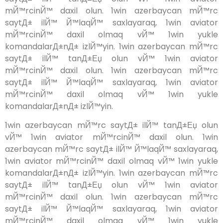
mЙ™rcinЙ™ daxil olun. 1win azerbaycan mЙ™rc
saytД± ilЙ™ Й™laqЙ™ saxlayaraq, 1win aviator
mЙ™rcinЙ™ daxil olmaq vЙ™ 1win yukle
komandalarД±nД± izlЙ™yin. 1win azerbaycan mЙ™rc
saytД± ilЙ™ tanД±Еџ olun vЙ™ 1win aviator
mЙ™rcinЙ™ daxil olun. 1win azerbaycan mЙ™rc
saytД± ilЙ™ Й™laqЙ™ saxlayaraq, 1win aviator
mЙ™rcinЙ™ daxil olmaq vЙ™ 1win yukle
komandalarД±nД± izlЙ™yin.
1win azerbaycan mЙ™rc saytД± ilЙ™ tanД±Еџ olun
vЙ™ 1win aviator mЙ™rcinЙ™ daxil olun. 1win
azerbaycan mЙ™rc saytД± ilЙ™ Й™laqЙ™ saxlayaraq,
1win aviator mЙ™rcinЙ™ daxil olmaq vЙ™ 1win yukle
komandalarД±nД± izlЙ™yin. 1win azerbaycan mЙ™rc
saytД± ilЙ™ tanД±Еџ olun vЙ™ 1win aviator
mЙ™rcinЙ™ daxil olun. 1win azerbaycan mЙ™rc
saytД± ilЙ™ Й™laqЙ™ saxlayaraq, 1win aviator
mЙ™rcinЙ™ daxil olmaq vЙ™ 1win yukle