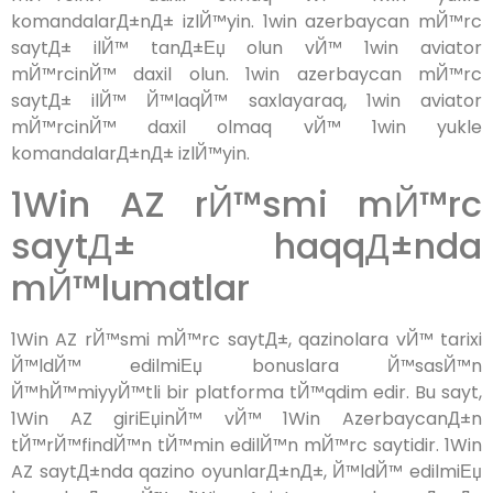
komandalarД±nД± izlЙ™yin. 1win azerbaycan mЙ™rc
saytД± ilЙ™ tanД±Еџ olun vЙ™ 1win aviator
mЙ™rcinЙ™ daxil olun. 1win azerbaycan mЙ™rc
saytД± ilЙ™ Й™laqЙ™ saxlayaraq, 1win aviator
mЙ™rcinЙ™ daxil olmaq vЙ™ 1win yukle
komandalarД±nД± izlЙ™yin.
1Win AZ rЙ™smi mЙ™rc
saytД± haqqД±nda
mЙ™lumatlar
1Win AZ rЙ™smi mЙ™rc saytД±, qazinolara vЙ™ tarixi
Й™ldЙ™ edilmiЕџ bonuslara Й™sasЙ™n
Й™hЙ™miyyЙ™tli bir platforma tЙ™qdim edir. Bu sayt,
1Win AZ giriЕџinЙ™ vЙ™ 1Win AzerbaycanД±n
tЙ™rЙ™findЙ™n tЙ™min edilЙ™n mЙ™rc saytidir. 1Win
AZ saytД±nda qazino oyunlarД±nД±, Й™ldЙ™ edilmiЕџ