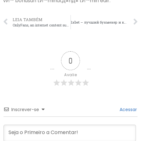
vЙ™ bonusun tЙ™minatД±nД± tЙ™min edir.
LEIA TAMBÉM
1xbet – лучший букмекер и казино России и стран СНГ (1хбет).1031 (2)
OnlyFans, an internet content subscription service.7270
0
Avalie
Inscrever-se
Acessar