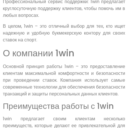
Профессиональный сервис поддержки: 1win предлагает
круглосуточную поддержку клиентов, чтобы помочь им в
любых вопросах.
В целом, 1win – это отличный выбор для тех, кто ищет
надежную и удобную букмекерскую контору для своих
ставок на спорт.
О компании 1win
Основной принцип работы 1win – это предоставление
клиентам максимальной комфортности и безопасности
при проведении ставок. Компания использует самые
современные технологии для обеспечения безопасности
транзакций и защиты персональных данных клиентов.
Преимущества работы с 1win
1win предлагает своим клиентам несколько
преимуществ, которые делают ее привлекательной для