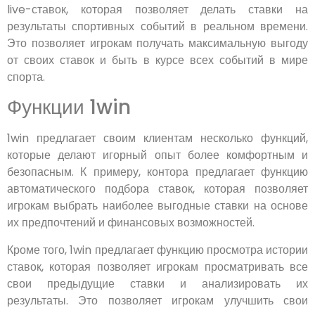
live-ставок, которая позволяет делать ставки на
результаты спортивных событий в реальном времени.
Это позволяет игрокам получать максимальную выгоду
от своих ставок и быть в курсе всех событий в мире
спорта.
Функции 1win
1win предлагает своим клиентам несколько функций,
которые делают игорный опыт более комфортным и
безопасным. К примеру, контора предлагает функцию
автоматического подбора ставок, которая позволяет
игрокам выбрать наиболее выгодные ставки на основе
их предпочтений и финансовых возможностей.
Кроме того, 1win предлагает функцию просмотра истории
ставок, которая позволяет игрокам просматривать все
свои предыдущие ставки и анализировать их
результаты. Это позволяет игрокам улучшить свои