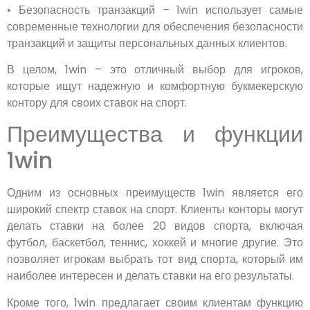
• Безопасность транзакций – 1win использует самые
современные технологии для обеспечения безопасности
транзакций и защиты персональных данных клиентов.
В целом, 1win – это отличный выбор для игроков,
которые ищут надежную и комфортную букмекерскую
контору для своих ставок на спорт.
Преимущества и функции
1win
Одним из основных преимуществ 1win является его
широкий спектр ставок на спорт. Клиенты конторы могут
делать ставки на более 20 видов спорта, включая
футбол, баскетбол, теннис, хоккей и многие другие. Это
позволяет игрокам выбрать тот вид спорта, который им
наиболее интересен и делать ставки на его результаты.
Кроме того, 1win предлагает своим клиентам функцию