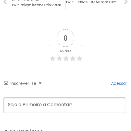
1Win – Official Site for Sports Betting and Casino – Bonus Up to ₹100,000
1Win onlayn kazino Ozbekistonda bonuslar va aktsiyalar.1177
0
Avalie
Inscrever-se
Acessar