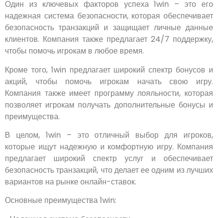
Один из ключевых факторов успеха 1win – это его
надежная система безопасности, которая обеспечивает
безопасность транзакций и защищает личные данные
клиентов. Компания также предлагает 24/7 поддержку,
чтобы помочь игрокам в любое время.
Кроме того, 1win предлагает широкий спектр бонусов и
акций, чтобы помочь игрокам начать свою игру.
Компания также имеет программу лояльности, которая
позволяет игрокам получать дополнительные бонусы и
преимущества.
В целом, 1win – это отличный выбор для игроков,
которые ищут надежную и комфортную игру. Компания
предлагает широкий спектр услуг и обеспечивает
безопасность транзакций, что делает ее одним из лучших
вариантов на рынке онлайн-ставок.
Основные преимущества 1win: