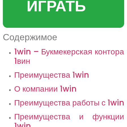
ИГРАТЬ
Содержимое
1win – Букмекерская контора
1вин
Преимущества 1win
О компании 1win
Преимущества работы с 1win
Преимущества и функции
1win