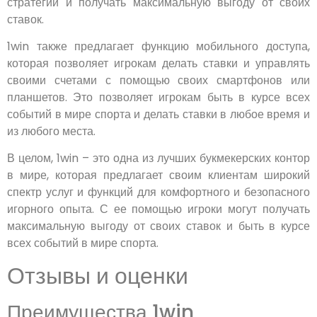
стратегии и получать максимальную выгоду от своих
ставок.
1win также предлагает функцию мобильного доступа,
которая позволяет игрокам делать ставки и управлять
своими счетами с помощью своих смартфонов или
планшетов. Это позволяет игрокам быть в курсе всех
событий в мире спорта и делать ставки в любое время и
из любого места.
В целом, 1win – это одна из лучших букмекерских контор
в мире, которая предлагает своим клиентам широкий
спектр услуг и функций для комфортного и безопасного
игорного опыта. С ее помощью игроки могут получать
максимальную выгоду от своих ставок и быть в курсе
всех событий в мире спорта.
Отзывы и оценки
Преимущества 1win