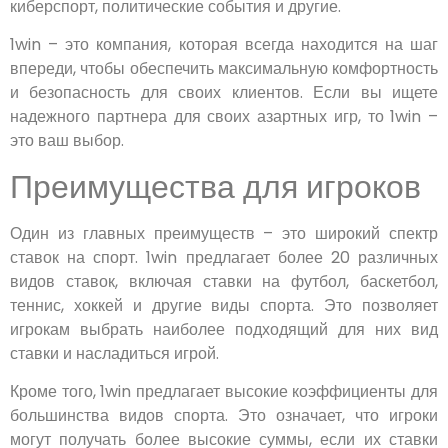
киберспорт, политические события и другие.
1win – это компания, которая всегда находится на шаг
впереди, чтобы обеспечить максимальную комфортность
и безопасность для своих клиентов. Если вы ищете
надежного партнера для своих азартных игр, то 1win –
это ваш выбор.
Преимущества для игроков
Один из главных преимуществ – это широкий спектр
ставок на спорт. 1win предлагает более 20 различных
видов ставок, включая ставки на футбол, баскетбол,
теннис, хоккей и другие виды спорта. Это позволяет
игрокам выбрать наиболее подходящий для них вид
ставки и насладиться игрой.
Кроме того, 1win предлагает высокие коэффициенты для
большинства видов спорта. Это означает, что игроки
могут получать более высокие суммы, если их ставки