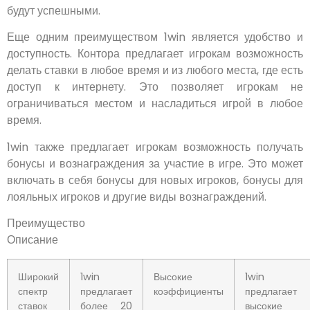
будут успешными.
Еще одним преимуществом 1win является удобство и
доступность. Контора предлагает игрокам возможность
делать ставки в любое время и из любого места, где есть
доступ к интернету. Это позволяет игрокам не
ограничиваться местом и насладиться игрой в любое
время.
1win также предлагает игрокам возможность получать
бонусы и вознаграждения за участие в игре. Это может
включать в себя бонусы для новых игроков, бонусы для
лояльных игроков и другие виды вознаграждений.
Преимущество
Описание
Широкий
1win
Высокие
1win
спектр
предлагает
коэффициенты
предлагает
ставок
более 20
высокие