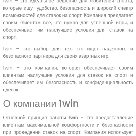
1win – это идеальное решение для любителей спорта,
которые ищут удобство, безопасность и широкий спектр
возможностей для ставок на спорт. Компания предлагает
своим клиентам все, что нужно для успешной игры, и
обеспечивает им наилучшие условия для ставок на
спорт.
1win – это выбор для тех, кто ищет надежного и
безопасного партнера для своих азартных игр.
1win – это компания, которая обеспечивает своим
клиентам наилучшие условия для ставок на спорт и
обеспечивает им безопасность и конфиденциальность
сделок.
О компании 1win
Основной принцип работы 1win – это предоставление
клиентам максимальной комфортности и безопасности
при проведении ставок на спорт. Компания использует