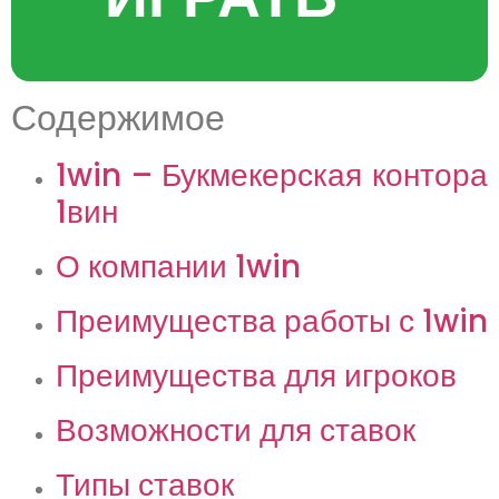
Содержимое
1win – Букмекерская контора
1вин
О компании 1win
Преимущества работы с 1win
Преимущества для игроков
Возможности для ставок
Типы ставок