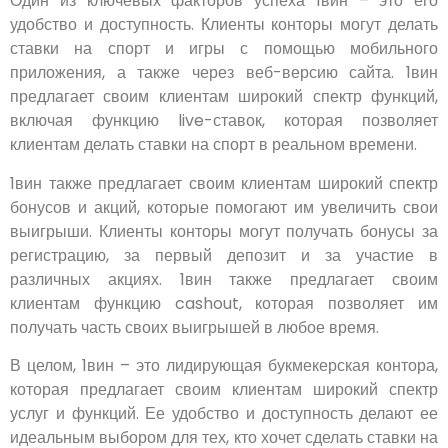
Один из ключевых факторов успеха 1вин – это его
удобство и доступность. Клиенты конторы могут делать
ставки на спорт и игры с помощью мобильного
приложения, а также через веб-версию сайта. 1вин
предлагает своим клиентам широкий спектр функций,
включая функцию live-ставок, которая позволяет
клиентам делать ставки на спорт в реальном времени.
1вин также предлагает своим клиентам широкий спектр
бонусов и акций, которые помогают им увеличить свои
выигрыши. Клиенты конторы могут получать бонусы за
регистрацию, за первый депозит и за участие в
различных акциях. 1вин также предлагает своим
клиентам функцию cashout, которая позволяет им
получать часть своих выигрышей в любое время.
В целом, 1вин – это лидирующая букмекерская контора,
которая предлагает своим клиентам широкий спектр
услуг и функций. Ее удобство и доступность делают ее
идеальным выбором для тех, кто хочет сделать ставки на