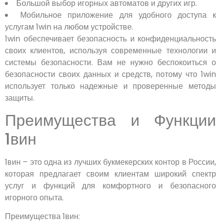
Большой выбор игорных автоматов и других игр.
Мобильное приложение для удобного доступа к
услугам 1win на любом устройстве.
1win обеспечивает безопасность и конфиденциальность
своих клиентов, используя современные технологии и
системы безопасности. Вам не нужно беспокоиться о
безопасности своих данных и средств, потому что 1win
использует только надежные и проверенные методы
защиты.
Преимущества и Функции
1вин
1вин – это одна из лучших букмекерских контор в России,
которая предлагает своим клиентам широкий спектр
услуг и функций для комфортного и безопасного
игорного опыта.
Преимущества 1вин: