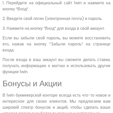
1. Перейдите на официальный сайт 1win и нажмите на
кнопку “Вход”.
2. Введите свой логин (электронная почта) и пароль.
3. Нажмите на кнопку “Вход” для входа в свой аккаунт.
Если вы забыли свой пароль, вы можете восстановить
его, нажав на кнопку “Забыли пароль” на странице
входа.
После входа в ваш аккаунт вы сможете делать ставки,
получать информацию о матчах и использовать другие
функции 1win.
Бонусы и Акции
В 1win букмекерской конторе всегда есть что-то новое и
интересное для своих клиентов. Мы предлагаем вам
широкий спектр бонусов и акций, чтобы сделать ваше