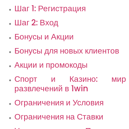
Шаг 1: Регистрация
Шаг 2: Вход
Бонусы и Акции
Бонусы для новых клиентов
Акции и промокоды
Спорт и Казино: мир
развлечений в 1win
Ограничения и Условия
Ограничения на Ставки