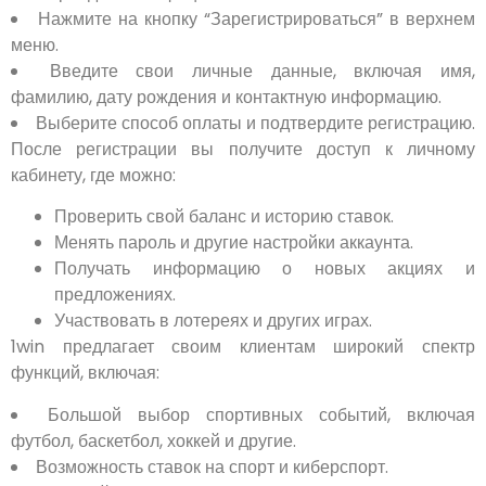
Нажмите на кнопку “Зарегистрироваться” в верхнем
меню.
Введите свои личные данные, включая имя,
фамилию, дату рождения и контактную информацию.
Выберите способ оплаты и подтвердите регистрацию.
После регистрации вы получите доступ к личному
кабинету, где можно:
Проверить свой баланс и историю ставок.
Менять пароль и другие настройки аккаунта.
Получать информацию о новых акциях и
предложениях.
Участвовать в лотереях и других играх.
1win предлагает своим клиентам широкий спектр
функций, включая:
Большой выбор спортивных событий, включая
футбол, баскетбол, хоккей и другие.
Возможность ставок на спорт и киберспорт.