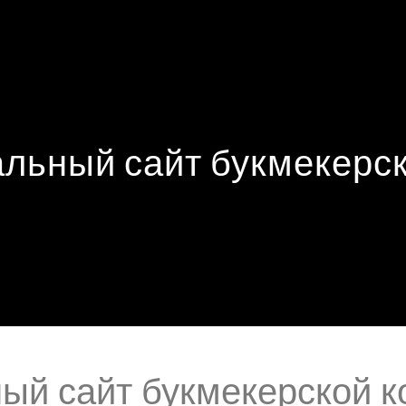
ьный сайт букмекерск
ый сайт букмекерской к