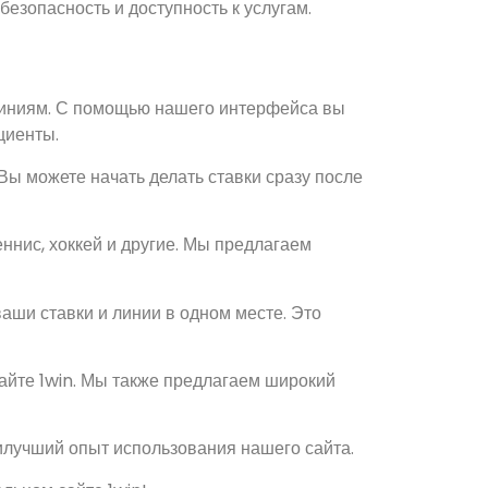
безопасность и доступность к услугам.
 линиям. С помощью нашего интерфейса вы
циенты.
Вы можете начать делать ставки сразу после
еннис, хоккей и другие. Мы предлагаем
аши ставки и линии в одном месте. Это
сайте 1win. Мы также предлагаем широкий
илучший опыт использования нашего сайта.