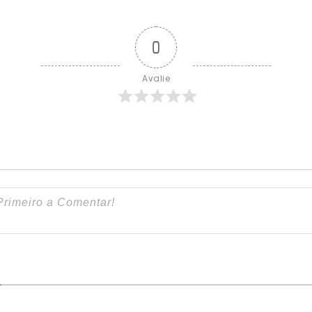
0
Avalie