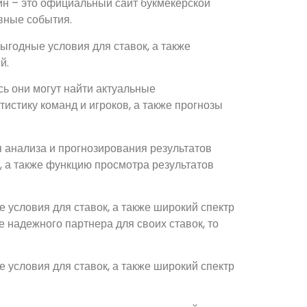
вин – это официальный сайт букмекерской
ивные события.
ыгодные условия для ставок, а также
й.
сь они могут найти актуальные
истику команд и игроков, а также прогнозы
я анализа и прогнозирования результатов
 а также функцию просмотра результатов
 условия для ставок, а также широкий спектр
 надежного партнера для своих ставок, то
 условия для ставок, а также широкий спектр