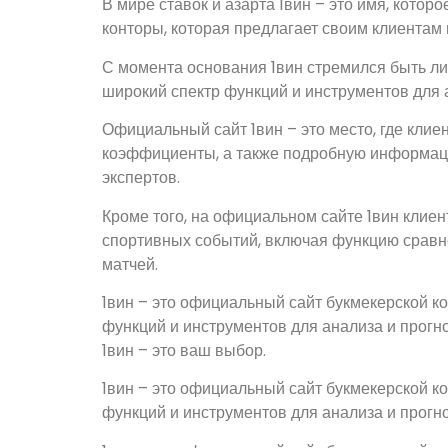
В мире ставок и азарта 1вин – это имя, кото
конторы, которая предлагает своим клиентам 
С момента основания 1вин стремился быть ли
широкий спектр функций и инструментов для 
Официальный сайт 1вин – это место, где клиен
коэффициенты, а также подробную информацию
экспертов.
Кроме того, на официальном сайте 1вин клие
спортивных событий, включая функцию сравн
матчей.
1вин – это официальный сайт букмекерской к
функций и инструментов для анализа и прогн
1вин – это ваш выбор.
1вин – это официальный сайт букмекерской к
функций и инструментов для анализа и прогн