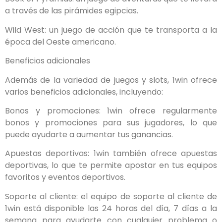
a través de las pirámides egipcias.
Wild West: un juego de acción que te transporta a la
época del Oeste americano.
Beneficios adicionales
Además de la variedad de juegos y slots, 1win ofrece
varios beneficios adicionales, incluyendo:
Bonos y promociones: 1win ofrece regularmente
bonos y promociones para sus jugadores, lo que
puede ayudarte a aumentar tus ganancias.
Apuestas deportivas: 1win también ofrece apuestas
deportivas, lo que te permite apostar en tus equipos
favoritos y eventos deportivos.
Soporte al cliente: el equipo de soporte al cliente de
1win está disponible las 24 horas del día, 7 días a la
semana para ayudarte con cualquier problema o