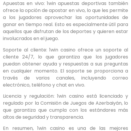
Apuestas en vivo: 1win apuestas deportivas también
ofrece la opción de apostar en vivo, lo que les permite
a los jugadores aprovechar las oportunidades de
ganar en tiempo real. Esto es especialmente útil para
aquellos que disfrutan de los deportes y quieren estar
involucrados en el juego.
Soporte al cliente: 1win casino ofrece un soporte al
cliente 24/7, lo que garantiza que los jugadores
puedan obtener ayuda y respuestas a sus preguntas
en cualquier momento. El soporte se proporciona a
través de varios canales, incluyendo correo
electrónico, teléfono y chat en vivo.
Licencia y regulación: 1win casino está licenciado y
regulado por la Comisión de Juegos de Azerbaiyán, lo
que garantiza que cumpla con los estándares más
altos de seguridad y transparencia.
En resumen, 1win casino es una de las mejores