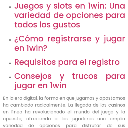
Juegos y slots en 1win: Una
variedad de opciones para
todos los gustos
¿Cómo registrarse y jugar
en 1win?
Requisitos para el registro
Consejos y trucos para
jugar en 1win
En la era digital, la forma en que jugamos y apostamos
ha cambiado radicalmente. La llegada de los casinos
en línea ha revolucionado el mundo del juego y la
apuesta, ofreciendo a los jugadores una amplia
variedad de opciones para disfrutar de sus