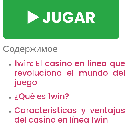
▶️ JUGAR
Содержимое
1win: El casino en línea que
revoluciona el mundo del
juego
¿Qué es 1win?
Características y ventajas
del casino en línea 1win