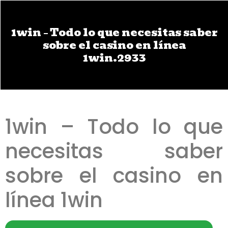
1win – Todo lo que necesitas saber
sobre el casino en línea
1win.2933
1win – Todo lo que
necesitas saber
sobre el casino en
línea 1win