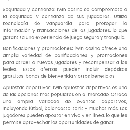
Seguridad y confianza: 1win casino se compromete a
la seguridad y confianza de sus jugadores. Utiliza
tecnología de vanguardia para proteger la
información y transacciones de los jugadores, lo que
garantiza una experiencia de juego segura y tranquila.
Bonificaciones y promociones: 1win casino ofrece una
amplia variedad de bonificaciones y promociones
para atraer a nuevos jugadores y recompensar a los
leales. Estas ofertas pueden incluir depósitos
gratuitos, bonos de bienvenida y otros beneficios.
Apuestas deportivas: 1win apuestas deportivas es una
de las opciones más populares en el mercado. Ofrece
una amplia variedad de eventos deportivos,
incluyendo fútbol, baloncesto, tenis y muchos más. Los
jugadores pueden apostar en vivo y en línea, lo que les
permite aprovechar las oportunidades de ganar.