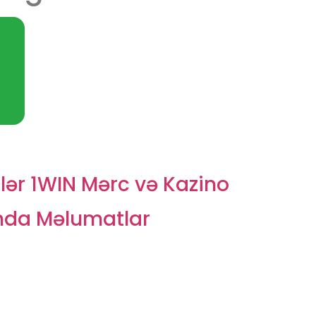
lər 1WIN Mərc və Kazino
nda Məlumatlar