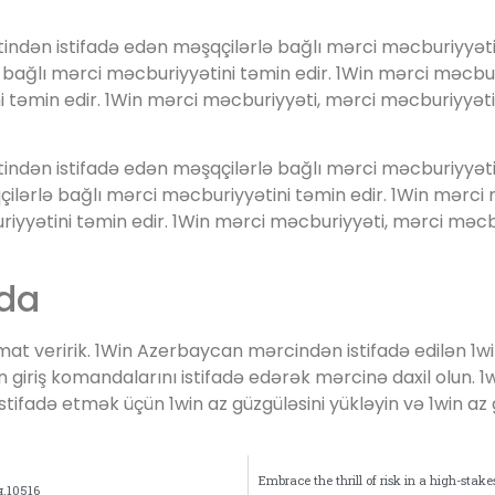
ndən istifadə edən məşqçilərlə bağlı mərci məcburiyyəti
bağlı mərci məcburiyyətini təmin edir. 1Win mərci məcbur
 təmin edir. 1Win mərci məcburiyyəti, mərci məcburiyyəti
ndən istifadə edən məşqçilərlə bağlı mərci məcburiyyətin
ilərlə bağlı mərci məcburiyyətini təmin edir. 1Win mərci
riyyətini təmin edir. 1Win mərci məcburiyyəti, mərci məcb
nda
at veririk. 1Win Azerbaycan mərcindən istifadə edilən 1w
 1win giriş komandalarını istifadə edərək mərcinə daxil olun. 
 istifadə etmək üçün 1win az güzgüləsini yükləyin və 1win az 
Embrace the thrill of risk in a high-sta
.10516