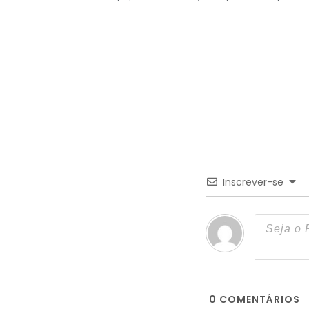
Inscrever-se
0
COMENTÁRIOS