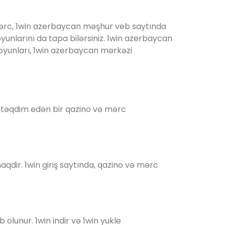
Bu mərc, 1win azerbaycan məşhur veb saytında
oyunlarını da tapa bilərsiniz. 1win azerbaycan
or oyunları, 1win azerbaycan mərkəzi
 təqdim edən bir qazino və mərc
aqdir. 1win giriş saytında, qazino və mərc
olunur. 1win indir və 1win yukle