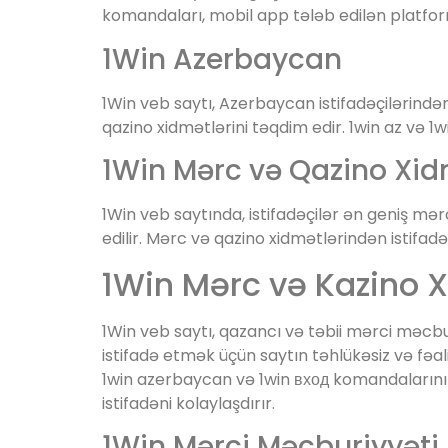
komandaları, mobil app tələb edilən platfor
1Win Azerbaycan
1Win veb saytı, Azerbaycan istifadəçilərində
qazino xidmətlərini təqdim edir. 1win az və 1w
1Win Mərc və Qazino Xid
1Win veb saytında, istifadəçilər ən geniş mərc
edilir. Mərc və qazino xidmətlərindən istifa
1Win Mərc və Kazino X
1Win veb saytı, qazancı və təbii mərci məcb
istifadə etmək üçün saytın təhlükəsiz və fəaliyyə
1win azerbaycan və 1win вход komandalarını 
istifadəni kolaylaşdırır.
1Win Mərci Məcburiyyəti