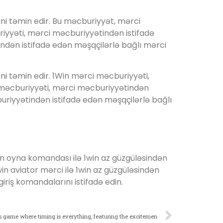
ni təmin edir. Bu məcburiyyət, mərci
iyyəti, mərci məcburiyyətindən istifadə
ndən istifadə edən məşqçilərlə bağlı mərci
i təmin edir. 1Win mərci məcburiyyəti,
 məcburiyyəti, mərci məcburiyyətindən
uriyyətindən istifadə edən məşqçilərlə bağlı
in oyna komandası ilə 1win az güzgüləsindən
1win aviator mərci ilə 1win az güzgüləsindən
giriş komandalarını istifadə edin.
kes game where timing is everything, featuring the excitemen