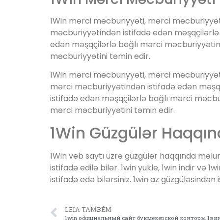
1Win mərci məcburiyyəti, mərci məcburiyyəti
məcburiyyətindən istifadə edən məşqçilərlə 
edən məşqçilərlə bağlı mərci məcburiyyətini
məcburiyyətini təmin edir.
1Win mərci məcburiyyəti, mərci məcburiyyəti
mərci məcburiyyətindən istifadə edən məşqç
istifadə edən məşqçilərlə bağlı mərci məcbu
mərci məcburiyyətini təmin edir.
1Win Güzgülər Haqqı
1Win veb saytı üzrə güzgülər haqqında məlum
istifadə edilə bilər. 1win yukle, 1win indir və
istifadə edə bilərsiniz. 1win az güzgüləsindən
LEIA TAMBÉM
1win официальный сайт букмекерской конторы 1вин