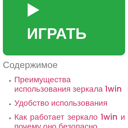
▶️
ИГРАТЬ
Содержимое
Преимущества
использования зеркала 1win
Удобство использования
Как работает зеркало 1win и
почему оно безопасно