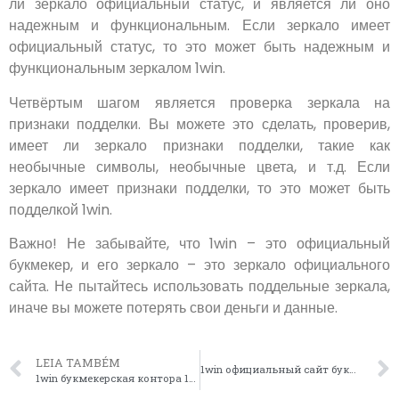
ли зеркало официальный статус, и является ли оно
надежным и функциональным. Если зеркало имеет
официальный статус, то это может быть надежным и
функциональным зеркалом 1win.
Четвёртым шагом является проверка зеркала на
признаки подделки. Вы можете это сделать, проверив,
имеет ли зеркало признаки подделки, такие как
необычные символы, необычные цвета, и т.д. Если
зеркало имеет признаки подделки, то это может быть
подделкой 1win.
Важно! Не забывайте, что 1win – это официальный
букмекер, и его зеркало – это зеркало официального
сайта. Не пытайтесь использовать поддельные зеркала,
иначе вы можете потерять свои деньги и данные.
LEIA TAMBÉM
1win официальный сайт букмекерской конторы 1вин.8230
1win букмекерская контора 1вин.174 (3)