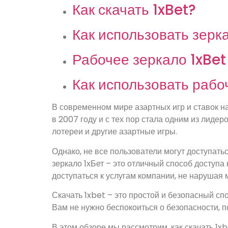
Как скачать 1xBet?
Как использовать зерк
Рабочее зеркало 1xBet 
Как использовать рабо
В современном мире азартных игр и ставок н
в 2007 году и с тех пор стала одним из лидер
лотереи и другие азартные игры.
Однако, не все пользователи могут доступатьс
зеркало 1хБет – это отличный способ доступа
доступаться к услугам компании, не нарушая 
Скачать 1xbet – это простой и безопасный сп
Вам не нужно беспокоиться о безопасности, п
В этом обзоре мы рассмотрим, как скачать 1x