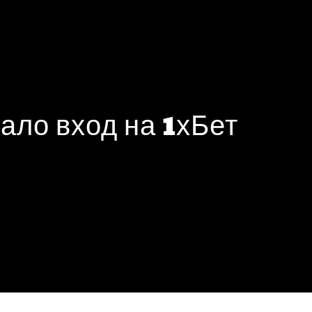
ало вход на 1хБет