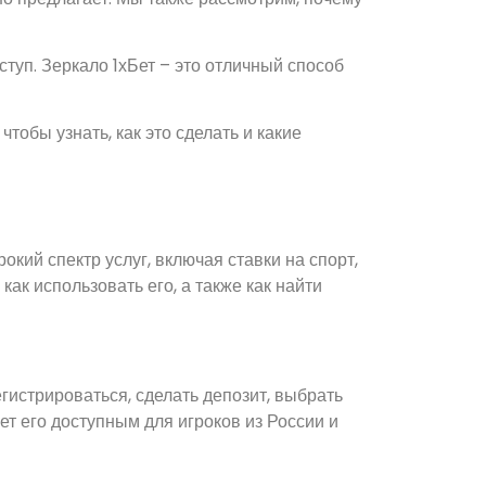
туп. Зеркало 1хБет – это отличный способ
тобы узнать, как это сделать и какие
кий спектр услуг, включая ставки на спорт,
как использовать его, а также как найти
гистрироваться, сделать депозит, выбрать
ает его доступным для игроков из России и