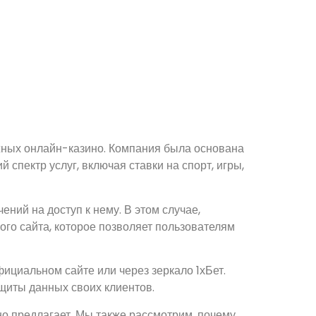
ежных онлайн-казино. Компания была основана
 спектр услуг, включая ставки на спорт, игры,
ений на доступ к нему. В этом случае,
ного сайта, которое позволяет пользователям
фициальном сайте или через зеркало 1хБет.
ащиты данных своих клиентов.
оно предлагает. Мы также рассмотрим, почему