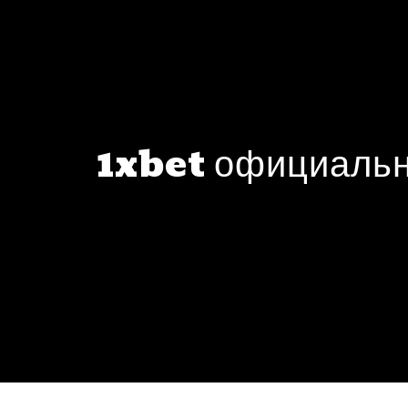
1xbet официальны