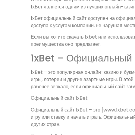
1хБет является одним из лучших онлайн-казин
1хБет официальный сайт доступен на официаль
доступа к услугам компании, не нарушая мест
Если вы хотите скачать 1xbet или использоват
преимущества оно предлагает.
1xBet – Официальный 
1xBet – это популярная онлайн-казино и букм
игры, лотереи и другие азартные игры. В этой
рабочее зеркало, если официальный сайт заб
Официальный сайт 1xBet
Официальный сайт 1xBet – это [www.1xbet.co
игру или ставку и начать играть. Официальный
других стран.