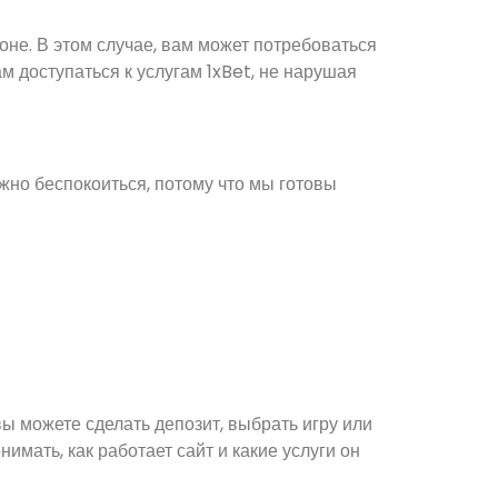
оне. В этом случае, вам может потребоваться
ам доступаться к услугам 1xBet, не нарушая
жно беспокоиться, потому что мы готовы
вы можете сделать депозит, выбрать игру или
имать, как работает сайт и какие услуги он