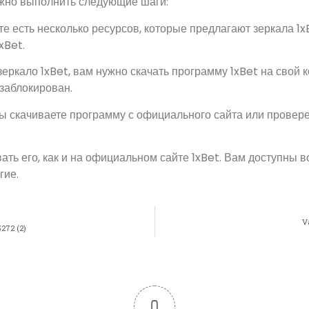
нужно выполнить следующие шаги:
ете есть несколько ресурсов, которые предлагают зеркала 1
xBet.
 зеркало 1xBet, вам нужно скачать программу 1xBet на свой
 заблокирован.
 вы скачиваете программу с официального сайта или провер
ать его, как и на официальном сайте 1xBet. Вам доступны 
гие.
V
272 (2)
0