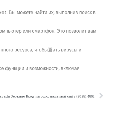
xBet. Вы можете найти их, выполнив поиск в
 компьютер или смартфон. Это позволит вам
енного ресурса, чтобы避ать вирусы и
все функции и возможности, включая
avada Зеркало Вход на официальный сайт (2025).4851