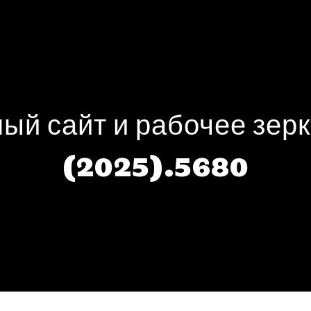
й сайт и рабочее зерк
(2025).5680