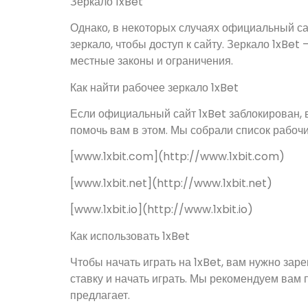
Зеркало 1xBet
Однако, в некоторых случаях официальный сай
зеркало, чтобы доступ к сайту. Зеркало 1xBet
местные законы и ограничения.
Как найти рабочее зеркало 1xBet
Если официальный сайт 1xBet заблокирован, 
помочь вам в этом. Мы собрали список рабочи
[www.1xbit.com](http://www.1xbit.com)
[www.1xbit.net](http://www.1xbit.net)
[www.1xbit.io](http://www.1xbit.io)
Как использовать 1xBet
Чтобы начать играть на 1xBet, вам нужно зар
ставку и начать играть. Мы рекомендуем вам п
предлагает.