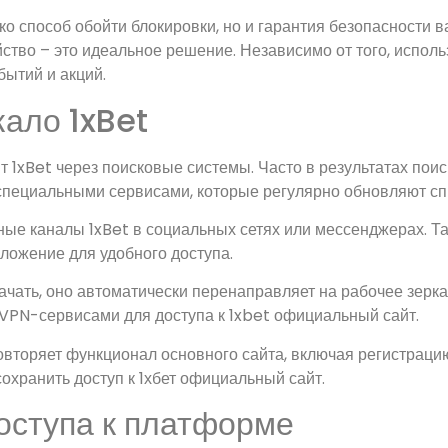
ько способ обойти блокировки, но и гарантия безопасности
ойство – это идеальное решение. Независимо от того, испол
бытий и акций.
кало 1xBet
 1xBet через поисковые системы. Часто в результатах пои
 специальными сервисами, которые регулярно обновляют спи
ые каналы 1xBet в социальных сетях или мессенджерах. Та
риложение для удобного доступа.
чать, оно автоматически перенаправляет на рабочее зерка
VPN-сервисами для доступа к 1xbet официальный сайт.
повторяет функционал основного сайта, включая регистраци
охранить доступ к 1хбет официальный сайт.
оступа к платформе