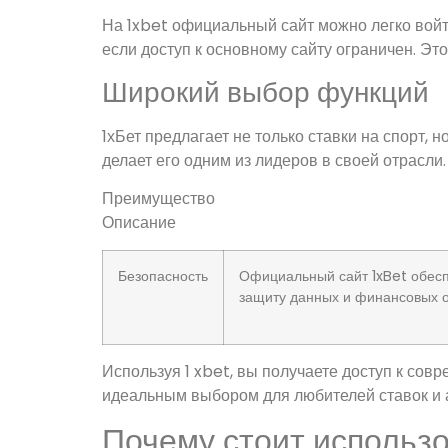
На 1xbet официальный сайт можно легко войти
если доступ к основному сайту ограничен. Эт
Широкий выбор функций
1хБет предлагает не только ставки на спорт, 
делает его одним из лидеров в своей отрасли.
Преимущество
Описание
Безопасность
Официальный сайт 1xBet обес
защиту данных и финансовых 
Используя 1 xbet, вы получаете доступ к со
идеальным выбором для любителей ставок и а
Почему стоит использо