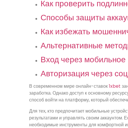
Как проверить подлинн
Способы защиты аккау
Как избежать мошенни
Альтернативные метод
Вход через мобильное
Авторизация через со
В современном мире онлайн-ставок
1xbet
зан
заработка. Однако доступ к основному ресурс
способ войти на платформу, который обеспечи
Для тех, кто предпочитает мобильные устройст
результатами и управлять своим аккаунтом. 
необходимые инструменты для комфортной и