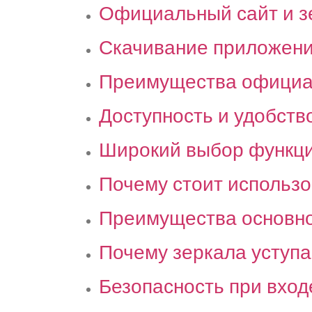
Официальный сайт и з
Скачивание приложен
Преимущества официал
Доступность и удобств
Широкий выбор функц
Почему стоит использо
Преимущества основно
Почему зеркала уступ
Безопасность при вход