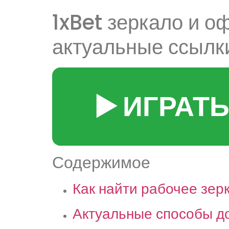
1xBet зеркало и о
актуальные ссылк
▶️ ИГРАТ
Содержимое
Как найти рабочее зер
Актуальные способы д