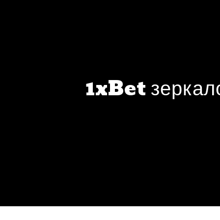
1xBet зеркало