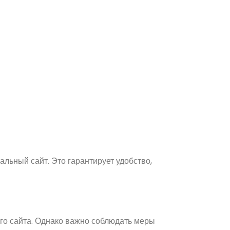
альный сайт. Это гарантирует удобство,
ого сайта. Однако важно соблюдать меры