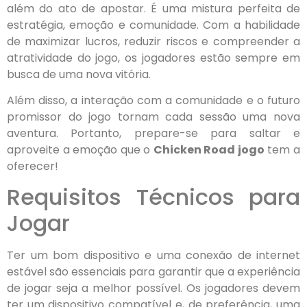
além do ato de apostar. É uma mistura perfeita de
estratégia, emoção e comunidade. Com a habilidade
de maximizar lucros, reduzir riscos e compreender a
atratividade do jogo, os jogadores estão sempre em
busca de uma nova vitória.
Além disso, a interação com a comunidade e o futuro
promissor do jogo tornam cada sessão uma nova
aventura. Portanto, prepare-se para saltar e
aproveite a emoção que o
Chicken Road jogo
tem a
oferecer!
Requisitos Técnicos para
Jogar
Ter um bom dispositivo e uma conexão de internet
estável são essenciais para garantir que a experiência
de jogar seja a melhor possível. Os jogadores devem
ter um dispositivo compatível e, de preferência, uma