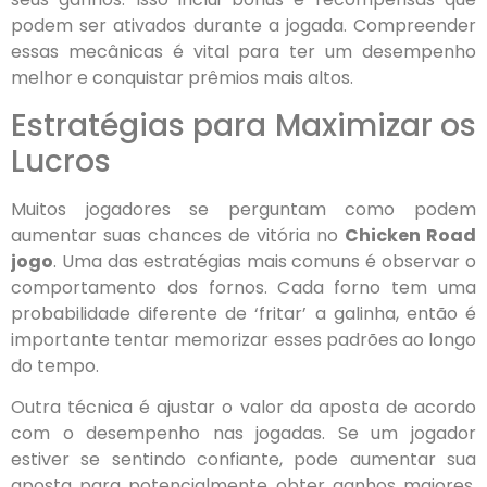
podem ser ativados durante a jogada. Compreender
essas mecânicas é vital para ter um desempenho
melhor e conquistar prêmios mais altos.
Estratégias para Maximizar os
Lucros
Muitos jogadores se perguntam como podem
aumentar suas chances de vitória no
Chicken Road
jogo
. Uma das estratégias mais comuns é observar o
comportamento dos fornos. Cada forno tem uma
probabilidade diferente de ‘fritar’ a galinha, então é
importante tentar memorizar esses padrões ao longo
do tempo.
Outra técnica é ajustar o valor da aposta de acordo
com o desempenho nas jogadas. Se um jogador
estiver se sentindo confiante, pode aumentar sua
aposta para potencialmente obter ganhos maiores.