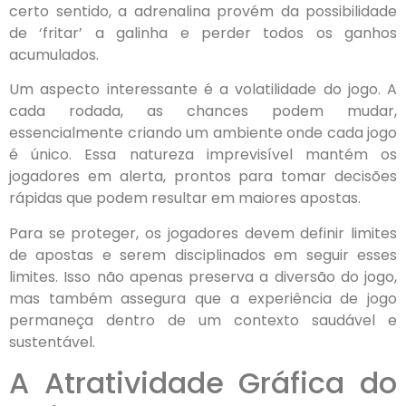
certo sentido, a adrenalina provém da possibilidade
de ‘fritar’ a galinha e perder todos os ganhos
acumulados.
Um aspecto interessante é a volatilidade do jogo. A
cada rodada, as chances podem mudar,
essencialmente criando um ambiente onde cada jogo
é único. Essa natureza imprevisível mantém os
jogadores em alerta, prontos para tomar decisões
rápidas que podem resultar em maiores apostas.
Para se proteger, os jogadores devem definir limites
de apostas e serem disciplinados em seguir esses
limites. Isso não apenas preserva a diversão do jogo,
mas também assegura que a experiência de jogo
permaneça dentro de um contexto saudável e
sustentável.
A Atratividade Gráfica do