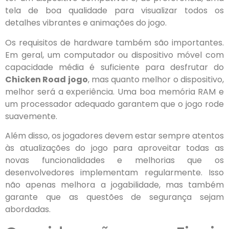
tela de boa qualidade para visualizar todos os
detalhes vibrantes e animações do jogo.
Os requisitos de hardware também são importantes.
Em geral, um computador ou dispositivo móvel com
capacidade média é suficiente para desfrutar do
Chicken Road jogo
, mas quanto melhor o dispositivo,
melhor será a experiência. Uma boa memória RAM e
um processador adequado garantem que o jogo rode
suavemente.
Além disso, os jogadores devem estar sempre atentos
às atualizações do jogo para aproveitar todas as
novas funcionalidades e melhorias que os
desenvolvedores implementam regularmente. Isso
não apenas melhora a jogabilidade, mas também
garante que as questões de segurança sejam
abordadas.