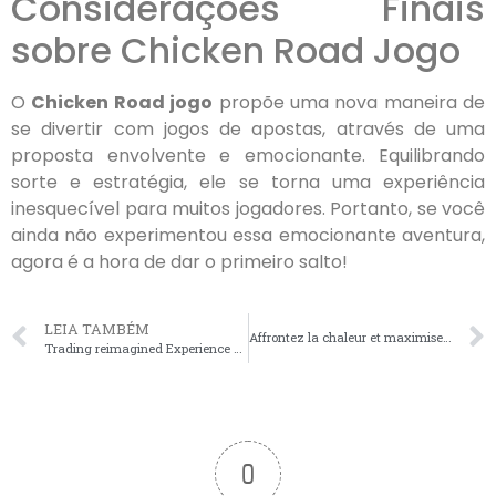
Considerações Finais
sobre Chicken Road Jogo
O
Chicken Road jogo
propõe uma nova maneira de
se divertir com jogos de apostas, através de uma
proposta envolvente e emocionante. Equilibrando
sorte e estratégia, ele se torna uma experiência
inesquecível para muitos jogadores. Portanto, se você
ainda não experimentou essa emocionante aventura,
agora é a hora de dar o primeiro salto!
LEIA TAMBÉM
Affrontez la chaleur et maximisez vos gains sur Chicken Road, où chaque saut audacieux peut faire la
Trading reimagined Experience cutting-edge algorithms that surpass ordinary Forex methods for instan
0