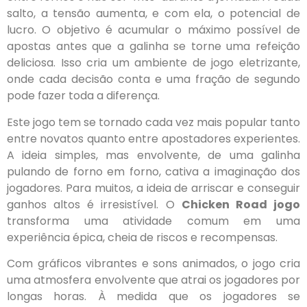
salto, a tensão aumenta, e com ela, o potencial de
lucro. O objetivo é acumular o máximo possível de
apostas antes que a galinha se torne uma refeição
deliciosa. Isso cria um ambiente de jogo eletrizante,
onde cada decisão conta e uma fração de segundo
pode fazer toda a diferença.
Este jogo tem se tornado cada vez mais popular tanto
entre novatos quanto entre apostadores experientes.
A ideia simples, mas envolvente, de uma galinha
pulando de forno em forno, cativa a imaginação dos
jogadores. Para muitos, a ideia de arriscar e conseguir
ganhos altos é irresistível. O
Chicken Road jogo
transforma uma atividade comum em uma
experiência épica, cheia de riscos e recompensas.
Com gráficos vibrantes e sons animados, o jogo cria
uma atmosfera envolvente que atrai os jogadores por
longas horas. À medida que os jogadores se