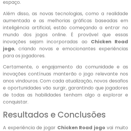
espaço.
Além disso, as novas tecnologias, como a realidade
aumentada e as melhorias gráficas baseadas em
inteligência artificial, estão começando a entrar no
mundo dos jogos online. É provável que essas
inovações sejam incorporadas ao
Chicken Road
jogo
, criando novas e emocionantes experiências
para os jogadores.
Certamente, o engajamento da comunidade e as
inovações contínuas manterão o jogo relevante nos
anos vindouros. Com cada atualização, novos desafios
e oportunidades vão surgir, garantindo que jogadores
de todas as habilidades tenham algo a explorar e
conquistar.
Resultados e Conclusões
A experiência de jogar
Chicken Road jogo
vai muito