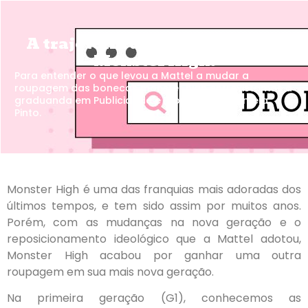
A trajetória das campanhas de
Monster High.
Para entender o que levou a Mattel a mudar a
roupagem das bonecas monster high entrevistamos a
graduanda em Publicidade e Propaganda Sâmela
Pinto.
Monster High é uma das franquias mais adoradas dos
últimos tempos, e tem sido assim por muitos anos.
Porém, com as mudanças na nova geração e o
reposicionamento ideológico que a Mattel adotou,
Monster High acabou por ganhar uma outra
roupagem em sua mais nova geração.
Na primeira geração (G1), conhecemos as