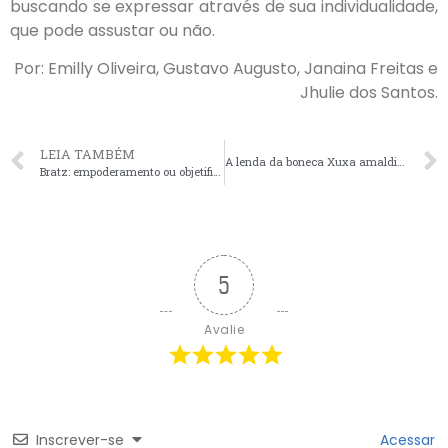
buscando se expressar através de sua individualidade,
que pode assustar ou não.
Por: Emilly Oliveira, Gustavo Augusto, Janaina Freitas e
Jhulie dos Santos.
LEIA TAMBÉM
A lenda da boneca Xuxa amaldiçoada: o boato dos anos 80.
Bratz: empoderamento ou objetificação?
5
Avalie
Inscrever-se
Acessar