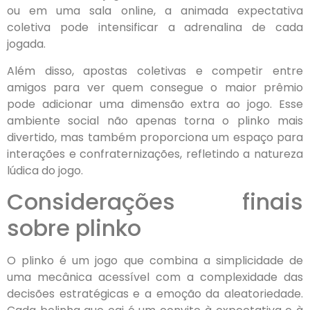
ou em uma sala online, a animada expectativa
coletiva pode intensificar a adrenalina de cada
jogada.
Além disso, apostas coletivas e competir entre
amigos para ver quem consegue o maior prêmio
pode adicionar uma dimensão extra ao jogo. Esse
ambiente social não apenas torna o plinko mais
divertido, mas também proporciona um espaço para
interações e confraternizações, refletindo a natureza
lúdica do jogo.
Considerações finais
sobre plinko
O plinko é um jogo que combina a simplicidade de
uma mecânica acessível com a complexidade das
decisões estratégicas e a emoção da aleatoriedade.