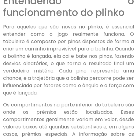
Entendendo o
funcionamento do plinko
Para aqueles que são novos no plinko, é essencial
entender como o jogo realmente funciona. O
tabuleiro é composto por pinos dispostos de forma a
criar um caminho imprevisível para a bolinha. Quando
a bolinha é lançada, ela cai e bate nos pinos, fazendo
desvios aleatórios, o que torna o resultado final um
verdadeiro mistério. Cada pino representa uma
chance, e a trajetória que a bolinha percorre pode ser
influenciada por fatores como o ângulo e a força com
que é lançada.
Os compartimentos na parte inferior do tabuleiro são
onde os prêmios estão localizados. Esses
compartimentos geralmente variam em valor, desde
valores baixos até quantias substantivas e, em alguns
casos, prêmios especiais. A informação sobre as