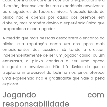
Cada bolinha que cai é um convite à expectativa e à
diversão, desenvolvendo uma experiência envolvente
para jogadores de todos os níveis. A popularidade do
plinko não é apenas por causa dos prêmios em
dinheiro, mas também devido à experiência única que
proporciona a cada jogador.
À medida que mais pessoas descobrem o encanto do
plinko, sua reputação como um dos jogos mais
emocionantes dos cassinos só tende a crescer.
Independentemente de ser um jogador casual ou um
entusiasta, o plinko continua a ser uma opção
intrigante e envolvente. Não há dúvida de que a
trajetória imprevisível da bolinha nos pinos oferece
uma experiência rica e gratificante que vale a pena
explorar.
Jogando com
responsabilidade