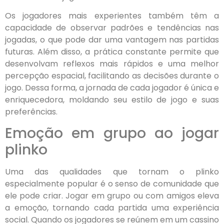
Os jogadores mais experientes também têm a
capacidade de observar padrões e tendências nas
jogadas, o que pode dar uma vantagem nas partidas
futuras. Além disso, a prática constante permite que
desenvolvam reflexos mais rápidos e uma melhor
percepção espacial, facilitando as decisões durante o
jogo. Dessa forma, a jornada de cada jogador é única e
enriquecedora, moldando seu estilo de jogo e suas
preferências.
Emoção em grupo ao jogar
plinko
Uma das qualidades que tornam o plinko
especialmente popular é o senso de comunidade que
ele pode criar. Jogar em grupo ou com amigos eleva
a emoção, tornando cada partida uma experiência
social. Quando os jogadores se reúnem em um cassino