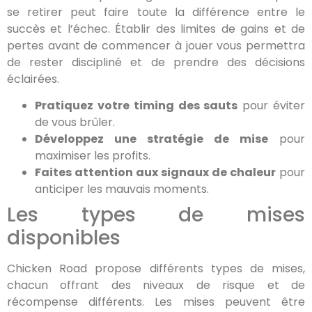
se retirer peut faire toute la différence entre le
succès et l’échec. Établir des limites de gains et de
pertes avant de commencer à jouer vous permettra
de rester discipliné et de prendre des décisions
éclairées.
Pratiquez votre timing des sauts
pour éviter
de vous brûler.
Développez une stratégie de mise
pour
maximiser les profits.
Faites attention aux signaux de chaleur
pour
anticiper les mauvais moments.
Les types de mises
disponibles
Chicken Road propose différents types de mises,
chacun offrant des niveaux de risque et de
récompense différents. Les mises peuvent être