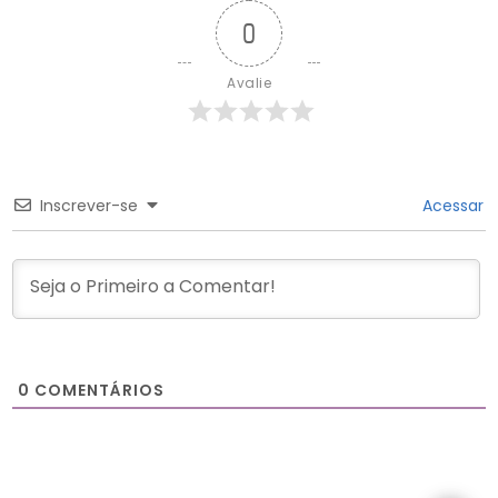
0
Avalie
Inscrever-se
Acessar
0
COMENTÁRIOS