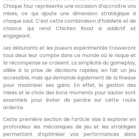
Chaque four représente une occasion d’accroître vos
mises, ce qui ajoute une dimension stratégique à
chaque saut. C’est cette combinaison d’habileté et de
chance qui rend Chicken Road si addictif et
engageant.
Les débutants et les joueurs expérimentés trouveront
tous deux leur compte dans ce monde où le risque et
la récompense se croisent. La simplicité du gameplay,
alliée à la prise de décisions rapides, en fait un jeu
accessible, mais qui demande également de la finesse
pour maximiser ses gains. En effet, la gestion des
mises et le choix des bons moments pour sauter sont
essentiels pour éviter de perdre sur cette route
ardente.
Cette première section de l’article vise à explorer en
profondeur les mécaniques de jeu et les stratégies
permettant d’optimiser vos performances dans