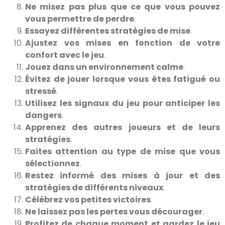
Ne misez pas plus que ce que vous pouvez
vous permettre de perdre
.
Essayez différentes stratégies de mise
.
Ajustez vos mises en fonction de votre
confort avec le jeu
.
Jouez dans un environnement calme
.
Évitez de jouer lorsque vous êtes fatigué ou
stressé
.
Utilisez les signaux du jeu pour anticiper les
dangers
.
Apprenez des autres joueurs et de leurs
stratégies
.
Faites attention au type de mise que vous
sélectionnez
.
Restez informé des mises à jour et des
stratégies de différents niveaux
.
Célébrez vos petites victoires
.
Ne laissez pas les pertes vous décourager
.
Profitez de chaque moment et gardez le jeu