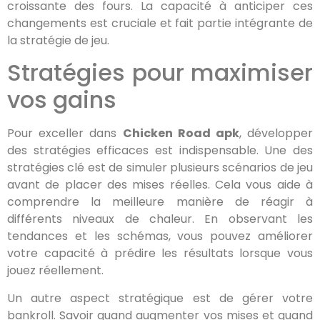
croissante des fours. La capacité à anticiper ces
changements est cruciale et fait partie intégrante de
la stratégie de jeu.
Stratégies pour maximiser
vos gains
Pour exceller dans
Chicken Road apk
, développer
des stratégies efficaces est indispensable. Une des
stratégies clé est de simuler plusieurs scénarios de jeu
avant de placer des mises réelles. Cela vous aide à
comprendre la meilleure manière de réagir à
différents niveaux de chaleur. En observant les
tendances et les schémas, vous pouvez améliorer
votre capacité à prédire les résultats lorsque vous
jouez réellement.
Un autre aspect stratégique est de gérer votre
bankroll. Savoir quand augmenter vos mises et quand