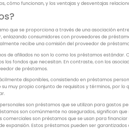
os, cómo funcionan, y los
ventajas y desventajas relaciona
os?
tamo que se proporciona a través de una asociación entre
or, enlazando consumidores con proveedores de préstamos
eneralmente recibe una comisión del proveedor de préstamo
mos de afiliados no son lo como los préstamos estándar.
 los fondos que necesitan. En contraste, con los asociado
oveedor de préstamos.
fácilmente disponibles, consistiendo en préstamos perso
 su muy propio conjunto de requisitos y términos, por l
ar.
ersonales son préstamos que se utilizan para gastos pe
réstamos son comúnmente no asegurados, significan que 
 comerciales son préstamos que se usan para financiar 
 de expansión. Estos préstamos pueden ser garantizados o