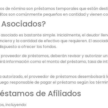
tos de nómina son préstamos temporales que están dest
ditos son comúnmente pequeños en cantidad y vienen con
 Asociados?
ociado es bastante simple. Inicialmente, el deudor llena 
ciera y la cantidad de efectivo que requieren. El asociado
ispuesto a ofrecer los fondos.
n proveedor de préstamos, deberán revisar y autorizar u
uirá información como el monto del préstamo, tasa de in
 autorizado, el proveedor de préstamos desembolsará lo
luego responsable de pagar el préstamo según los términ
réstamos de Afiliados
os, incluyendo: