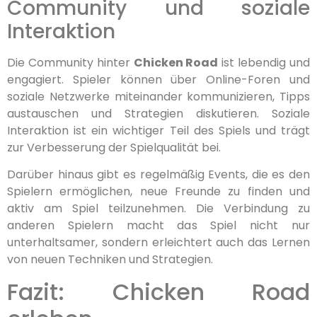
Community und soziale
Interaktion
Die Community hinter
Chicken Road
ist lebendig und
engagiert. Spieler können über Online-Foren und
soziale Netzwerke miteinander kommunizieren, Tipps
austauschen und Strategien diskutieren. Soziale
Interaktion ist ein wichtiger Teil des Spiels und trägt
zur Verbesserung der Spielqualität bei.
Darüber hinaus gibt es regelmäßig Events, die es den
Spielern ermöglichen, neue Freunde zu finden und
aktiv am Spiel teilzunehmen. Die Verbindung zu
anderen Spielern macht das Spiel nicht nur
unterhaltsamer, sondern erleichtert auch das Lernen
von neuen Techniken und Strategien.
Fazit: Chicken Road