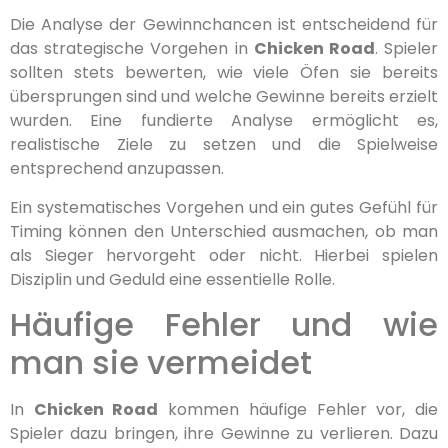
Die Analyse der Gewinnchancen ist entscheidend für
das strategische Vorgehen in
Chicken Road
. Spieler
sollten stets bewerten, wie viele Öfen sie bereits
übersprungen sind und welche Gewinne bereits erzielt
wurden. Eine fundierte Analyse ermöglicht es,
realistische Ziele zu setzen und die Spielweise
entsprechend anzupassen.
Ein systematisches Vorgehen und ein gutes Gefühl für
Timing können den Unterschied ausmachen, ob man
als Sieger hervorgeht oder nicht. Hierbei spielen
Disziplin und Geduld eine essentielle Rolle.
Häufige Fehler und wie
man sie vermeidet
In
Chicken Road
kommen häufige Fehler vor, die
Spieler dazu bringen, ihre Gewinne zu verlieren. Dazu