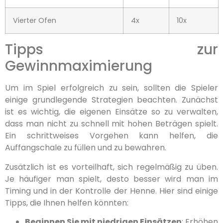
Vierter Ofen
4x
10x
Tipps zur
Gewinnmaximierung
Um im Spiel erfolgreich zu sein, sollten die Spieler
einige grundlegende Strategien beachten. Zunächst
ist es wichtig, die eigenen Einsätze so zu verwalten,
dass man nicht zu schnell mit hohen Beträgen spielt.
Ein schrittweises Vorgehen kann helfen, die
Auffangschale zu füllen und zu bewahren.
Zusätzlich ist es vorteilhaft, sich regelmäßig zu üben.
Je häufiger man spielt, desto besser wird man im
Timing und in der Kontrolle der Henne. Hier sind einige
Tipps, die Ihnen helfen könnten:
Beginnen Sie mit niedrigen Einsätzen
: Erhöhen