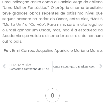
uma indicação assim como a Daniela Vega do chileno
“Uma Mulher Fantástica”. O próprio cinema brasileiro
teve grandes obras recentes de altíssimo nível que
sequer passam no radar do Oscar, entre eles, “Malu”,
“Marte Um” e “Carvão”. Para mim, será muito legal se
o Brasil ganhar um Oscar, mas, não é a estatueta da
Academia que valida o cinema brasileiro e de nenhum
outro país.
Por:
Emili Correa, Jaqueline Aparicio e Mariana Manso.
LEIA TAMBÉM
Ainda Estou Aqui: O Brasil no Oscar e a Representatividade no Cinema Mundial
Como uma campanha de RP de sucesso pode trazer uma estatueta Wicked
0