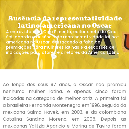
Ausência da representatividade
latino-americana no Oscar
A entrevista com Caio Pimenta, editor chefe do Cine
Set, aborda a ausência de representatividade latino-
americana no Oscar, destacando a falta de
premiações para mulheres latinas e a escassez de
indicações para atores e diretores da América Latina.
Ao longo dos seus 97 anos, o Oscar não premiou
nenhuma mulher latina, e apenas cinco foram
indicadas na categoria de melhor atriz. A primeira foi
a brasileira Fernanda Montenegro em 1998, seguida da
mexicana Salma Hayek, em 2003, e da colombiana
Catalina Sandino Moreno, em 2005. Depois as
mexicanas Yalitzia Aparicio e Marina de Tavira foram