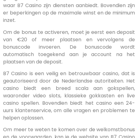
waar B7 Casino zijn diensten aanbiedt. Bovendien zijn
er beperkingen op de maximale winst en de minimum
inzet.
Om de bonus te activeren, moet je eerst een deposit
van €20 of meer plaatsen en vervolgens de
bonuscode invoeren. De bonuscode wordt
automatisch toegekend aan je account na het
plaatsen van de deposit.
B7 Casino is een veilig en betrouwbaar casino, dat is
geautoriseerd door de Nederlandse autoriteiten. Het
casino biedt een breed scala aan gokspellen,
waaronder video slots, klassieke gokkasten en live
casino spellen. Bovendien biedt het casino een 24-
uurs klantenservice, om alle vragen en problemen te
helpen oplossen.
Om meer te weten te komen over de welkomstbonus
en de voorwaarden, kan je de website van B7 Casino