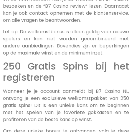
bezoeken en de “B7 Casino review” lezen. Daarnaast
kan je ook contact opnemen met de klantenservice,
om alle vragen te beantwoorden.
Let op: De welkomstbonus is alleen geldig voor nieuwe
spelers en kan niet worden gecombineerd met
andere aanbiedingen. Bovendies zijn er beperkingen
op de maximale winst en de minimum inzet.
250 Gratis Spins bij het
registreren
Wanneer je je account aanmeldt bij B7 Casino NL,
ontvang je een exclusieve welkomstpakket van 250
gratis spins! Dit is een unieke kans om te beginnen
met het spelen van je favoriete gokkasten en te
profiteren van de beste kans op winst.
Om deze unieke bonus te ontvangen, volg je deze