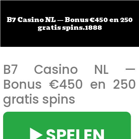
B7 Casino NL — Bonus €450 en 250
gratis spins.1888
B7 Casino NL —
Bonus €450 en 250
gratis spins
▶️ SPELEN