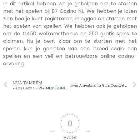
In dit artikel hebben we je geholpen om te starten
met het spelen bij B7 Casino NL. We hebben je laten
zien hoe je kunt registreren, inloggen en starten met
het spelen van spellen. We hebben ook je geholpen
om de €450 welkomstbonus en 250 gratis spins te
claimen. Nu je bent klaar om te starten met het
spelen, kun je genieten van een breed scala aan
spellen en een veil en betrouwbare online casino-
ervaring.
LEIA TAMBÉM
1win Argentina Tu Guía Completa para Apostar en Línea_2
7Slots Casino – 247 Mteri Destei.126
0
Avalie