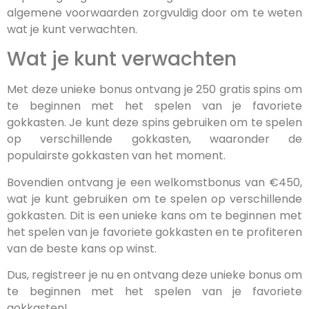
algemene voorwaarden zorgvuldig door om te weten
wat je kunt verwachten.
Wat je kunt verwachten
Met deze unieke bonus ontvang je 250 gratis spins om
te beginnen met het spelen van je favoriete
gokkasten. Je kunt deze spins gebruiken om te spelen
op verschillende gokkasten, waaronder de
populairste gokkasten van het moment.
Bovendien ontvang je een welkomstbonus van €450,
wat je kunt gebruiken om te spelen op verschillende
gokkasten. Dit is een unieke kans om te beginnen met
het spelen van je favoriete gokkasten en te profiteren
van de beste kans op winst.
Dus, registreer je nu en ontvang deze unieke bonus om
te beginnen met het spelen van je favoriete
gokkasten!