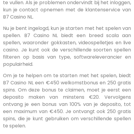
te vullen. Als je problemen ondervindt bij het inloggen,
kun je contact opnemen met de klantenservice van
B7 Casino NL.
Nu je bent ingelogd, kun je starten met het spelen van
spellen. B7 Casino NL biedt een breed scala aan
spellen, waaronder gokkasten, videospelletjes en live
casino. Je kunt ook de verschillende soorten spellen
filteren op basis van type, softwareleverancier en
populairheid.
Om je te helpen om te starten met het spelen, biedt
B7 Casino NL een €450 welkomstbonus en 250 gratis
spins. Om deze bonus te claimen, moet je eerst een
deposito maken van minstens €20. Vervolgens
ontvang je een bonus van 100% van je deposito, tot
een maximum van €450. Je ontvangt ook 250 gratis
spins, die je kunt gebruiken om verschillende spellen
te spelen.