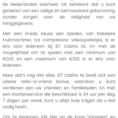
de Nederlandse overheid. Dit betekent dat u kunt
genieten van een veilige en betrouwbare gokervaring,
zonder zorgen over de veiligheid van uw
inloggegevens.
Met een brede keuze aan spellen, van klassieke
fruitmachines tot complexere videospelletjes, is er
iets voor iedereen bij B7 Casino NL. En met de
mogelijkheid om te spelen met een minimum van
€0,10 en een maximum van €100, is er iets voor
iedereen.
Maar dat’s nog niet alles. B7 Casino NL biedt ook een
unieke refer-a-vriend bonus, waardoor u kunt
verdienen aan uw vrienden en familieleden. En met
een klantenservice die beschikbaar is 24 uur per dag,
7 dagen per week, kunt u altijd hulp krijgen als u dat
nodig heeft.
Om te beginnen, klik hier op de knop “Inloggen” en