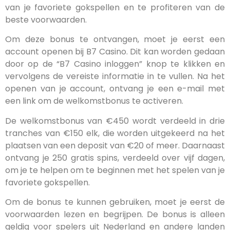
van je favoriete gokspellen en te profiteren van de
beste voorwaarden.
Om deze bonus te ontvangen, moet je eerst een
account openen bij B7 Casino. Dit kan worden gedaan
door op de “B7 Casino inloggen” knop te klikken en
vervolgens de vereiste informatie in te vullen. Na het
openen van je account, ontvang je een e-mail met
een link om de welkomstbonus te activeren.
De welkomstbonus van €450 wordt verdeeld in drie
tranches van €150 elk, die worden uitgekeerd na het
plaatsen van een deposit van €20 of meer. Daarnaast
ontvang je 250 gratis spins, verdeeld over vijf dagen,
om je te helpen om te beginnen met het spelen van je
favoriete gokspellen.
Om de bonus te kunnen gebruiken, moet je eerst de
voorwaarden lezen en begrijpen. De bonus is alleen
geldig voor spelers uit Nederland en andere landen