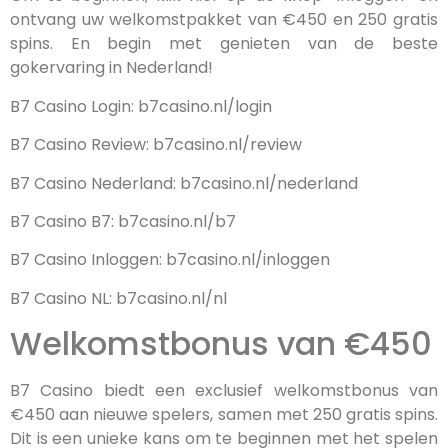
ontvang uw welkomstpakket van €450 en 250 gratis
spins. En begin met genieten van de beste
gokervaring in Nederland!
B7 Casino Login: b7casino.nl/login
B7 Casino Review: b7casino.nl/review
B7 Casino Nederland: b7casino.nl/nederland
B7 Casino B7: b7casino.nl/b7
B7 Casino Inloggen: b7casino.nl/inloggen
B7 Casino NL: b7casino.nl/nl
Welkomstbonus van €450
B7 Casino biedt een exclusief welkomstbonus van
€450 aan nieuwe spelers, samen met 250 gratis spins.
Dit is een unieke kans om te beginnen met het spelen