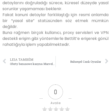
detaylarını doğruladığı sürece, küresel düzeyde yasal
sorunlar yaşamaması beklenir.
Fakat kanuni detaylar farklılaştığı için resmi anlamda
bir “yasal site” statüsünden söz etmek mümkün
değildir.
Buna rağmen birçok kullanıcı, proxy servisleri ve VPN
destekli erişim gibi yöntemlerle Bettilt’e erişerek gönül
rahatlığıyla işlem yapabilmektedir.
LEIA TAMBÉM
Bahsegel Canlı Oyunlar
Oferty bonusowe kasyna Marvel w Polsce
0
Avalie