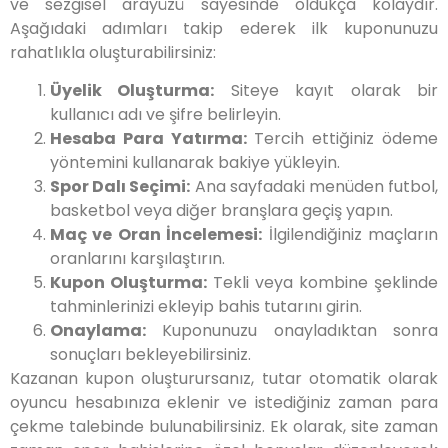
ve sezgisel arayüzü sayesinde oldukça kolaydır.
Aşağıdaki adımları takip ederek ilk kuponunuzu
rahatlıkla oluşturabilirsiniz:
Üyelik Oluşturma:
Siteye kayıt olarak bir
kullanıcı adı ve şifre belirleyin.
Hesaba Para Yatırma:
Tercih ettiğiniz ödeme
yöntemini kullanarak bakiye yükleyin.
Spor Dalı Seçimi:
Ana sayfadaki menüden futbol,
basketbol veya diğer branşlara geçiş yapın.
Maç ve Oran İncelemesi:
İlgilendiğiniz maçların
oranlarını karşılaştırın.
Kupon Oluşturma:
Tekli veya kombine şeklinde
tahminlerinizi ekleyip bahis tutarını girin.
Onaylama:
Kuponunuzu onayladıktan sonra
sonuçları bekleyebilirsiniz.
Kazanan kupon oluşturursanız, tutar otomatik olarak
oyuncu hesabınıza eklenir ve istediğiniz zaman para
çekme talebinde bulunabilirsiniz. Ek olarak, site zaman