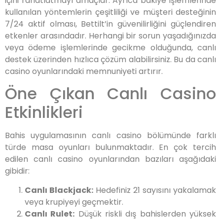
içini rahatlatmayı amaçlar. Ayrıca bakiye işlemlerinde
kullanılan yöntemlerin çeşitliliği ve müşteri desteğinin
7/24 aktif olması, Bettilt’in güvenilirliğini güçlendiren
etkenler arasındadır. Herhangi bir sorun yaşadığınızda
veya ödeme işlemlerinde gecikme olduğunda, canlı
destek üzerinden hızlıca çözüm alabilirsiniz. Bu da canlı
casino oyunlarındaki memnuniyeti artırır.
Öne Çıkan Canlı Casino
Etkinlikleri
Bahis uygulamasının canlı casino bölümünde farklı
türde masa oyunları bulunmaktadır. En çok tercih
edilen canlı casino oyunlarından bazıları aşağıdaki
gibidir:
Canlı Blackjack:
Hedefiniz 21 sayısını yakalamak
veya krupiyeyi geçmektir.
Canlı Rulet:
Düşük riskli dış bahislerden yüksek