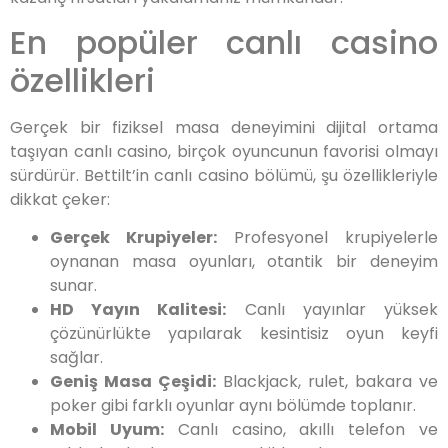
En popüler canlı casino
özellikleri
Gerçek bir fiziksel masa deneyimini dijital ortama
taşıyan canlı casino, birçok oyuncunun favorisi olmayı
sürdürür. Bettilt’in canlı casino bölümü, şu özellikleriyle
dikkat çeker:
Gerçek Krupiyeler:
Profesyonel krupiyelerle
oynanan masa oyunları, otantik bir deneyim
sunar.
HD Yayın Kalitesi:
Canlı yayınlar yüksek
çözünürlükte yapılarak kesintisiz oyun keyfi
sağlar.
Geniş Masa Çeşidi:
Blackjack, rulet, bakara ve
poker gibi farklı oyunlar aynı bölümde toplanır.
Mobil Uyum:
Canlı casino, akıllı telefon ve