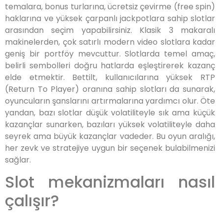
temalara, bonus turlarına, ücretsiz çevirme (free spin)
haklarına ve yüksek çarpanlı jackpotlara sahip slotlar
arasından seçim yapabilirsiniz. Klasik 3 makaralı
makinelerden, çok satırlı modern video slotlara kadar
geniş bir portföy mevcuttur. Slotlarda temel amaç,
belirli sembolleri doğru hatlarda eşleştirerek kazanç
elde etmektir. Bettilt, kullanıcılarına yüksek RTP
(Return To Player) oranına sahip slotları da sunarak,
oyuncuların şanslarını artırmalarına yardımcı olur. Öte
yandan, bazı slotlar düşük volatiliteyle sık ama küçük
kazançlar sunarken, bazıları yüksek volatiliteyle daha
seyrek ama büyük kazançlar vadeder. Bu oyun aralığı,
her zevk ve stratejiye uygun bir seçenek bulabilmenizi
sağlar.
Slot mekanizmaları nasıl
çalışır?