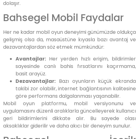
dolaşır.
Bahsegel Mobil Faydalar
Her ne kadar mobil oyun deneyimi günümüzde oldukça
gelişmiş olsa da, masaüstüne kıyasla bazı avantaj ve
dezavantajlardan söz etmek mümkündür:
Avantajlar:
Her yerden hızlı erişim, bildirimler
sayesinde canlı bahis fırsatlarını kaçırmama,
basit arayüz.
Dezavantajlar:
Bazı oyunların küçük ekranda
takibi zor olabilir, internet bağlantısının kalitesine
göre performans dalgalanması yaşanabilir.
Mobil oyun platformu, mobil versiyonunu ve
uygulamasını düzenli aralıklarla güncelleyerek kullanıcı
geri bildirimlerini dikkate alır. Bu sayede olası
aksaklıklar giderilir ve daha akıcı bir deneyim sunulur.