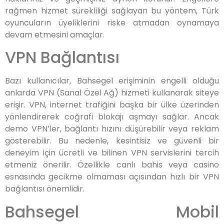
rağmen hizmet sürekliliği sağlayan bu yöntem, Türk
oyuncuların üyeliklerini riske atmadan oynamaya
devam etmesini amaçlar.
VPN Bağlantısı
Bazı kullanıcılar, Bahsegel erişiminin engelli olduğu
anlarda VPN (Sanal Özel Ağ) hizmeti kullanarak siteye
erişir. VPN, internet trafiğini başka bir ülke üzerinden
yönlendirerek coğrafi blokajı aşmayı sağlar. Ancak
demo VPN’ler, bağlantı hızını düşürebilir veya reklam
gösterebilir. Bu nedenle, kesintisiz ve güvenli bir
deneyim için ücretli ve bilinen VPN servislerini tercih
etmeniz önerilir. Özellikle canlı bahis veya casino
esnasında gecikme olmaması açısından hızlı bir VPN
bağlantısı önemlidir.
Bahsegel Mobil