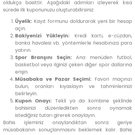
oldukça basittir. Aşağıdaki adımları izleyerek kısa
sürede ilk kuponunuzu oluşturabilirsiniz:
Üyelik:
Kayıt formunu doldurarak yeni bir hesap
açın.
Bakiyenizi Yükleyin:
Kredi kartı, e-cüzdan,
banka havalesi vb. yöntemlerle hesabınıza para
yatırın.
Spor Branşını Seçin:
Ana menüden futbol,
basketbol veya ilginizi çeken diğer spor dallarına
erişin.
Müsabaka ve Pazar Seçimi:
Favori maçınızı
bulun, oranları kıyaslayın ve tahminlerinizi
belirleyin.
Kupon Onayı:
Tekli ya da kombine şeklinde
bahisinizi düzenledikten sonra oynamak
istediğiniz tutarı girerek onaylayın.
Bahis işleminiz onaylandıktan sonra geriye
müsabakanın sonuçlanmasını beklemek kalır. Bahis