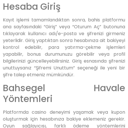
Hesaba Giriş
Kayıt işlemi tamamlandıktan sonra, bahis platformu
ana sayfasındaki “Giriş” veya “Oturum Aç” butonuna
tıklayarak kullanıcı adı/e-posta ve şifrenizi girmeniz
yeterlidir. Giriş yaptıktan sonra hesabınıza ait bakiyeyi
kontrol edebilir, para yatırma-çekme işlemleri
yapabilir, bonus durumunuzu görebilir veya profil
bilgilerinizi güncelleyebilirsiniz. Giriş esnasında şifrenizi
unuttuysanız “Şifremi Unuttum” seçeneği ile yeni bir
şifre talep etmeniz mümkündür.
Bahsegel Havale
Yöntemleri
Platformda casino deneyimi yaşamak veya kupon
oluşturmak için hesabınıza bakiye eklemeniz gerekir.
Oyun sağlayıcısı, farklı ödeme yöntemlerini