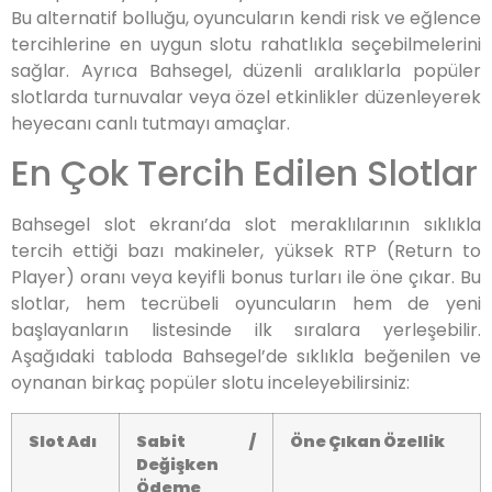
Bu alternatif bolluğu, oyuncuların kendi risk ve eğlence
tercihlerine en uygun slotu rahatlıkla seçebilmelerini
sağlar. Ayrıca Bahsegel, düzenli aralıklarla popüler
slotlarda turnuvalar veya özel etkinlikler düzenleyerek
heyecanı canlı tutmayı amaçlar.
En Çok Tercih Edilen Slotlar
Bahsegel slot ekranı’da slot meraklılarının sıklıkla
tercih ettiği bazı makineler, yüksek RTP (Return to
Player) oranı veya keyifli bonus turları ile öne çıkar. Bu
slotlar, hem tecrübeli oyuncuların hem de yeni
başlayanların listesinde ilk sıralara yerleşebilir.
Aşağıdaki tabloda Bahsegel’de sıklıkla beğenilen ve
oynanan birkaç popüler slotu inceleyebilirsiniz:
Slot Adı
Sabit /
Öne Çıkan Özellik
Değişken
Ödeme