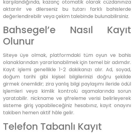
karşılandığında, kazanç otomatik olarak cüzdanınıza
aktarılır ve dilerseniz bu tutarı farklı bahislerde
değerlendirebilir veya çekim talebinde bulunabilirsiniz.
Bahsegel’e Nasıl Kayıt
Olunur
Siteye üye olmak, platformdaki tüm oyun ve bahis
olanaklarından yararlanabilmek için temel bir adımdır.
Kayıt işlemi genellikle 1-2 dakikanızı alır. Ad, soyad,
doğum tarihi gibi kişisel bilgilerinizi doğru şekilde
girmek önemlidir; zira yanlış bilgi paylaşımı ileride ödül
işlemleri veya kimlik kontrolü aşamalarında sorun
yaratabilir. nickname ve şifreleme verisi belirleyerek
sisteme giriş yapabileceğiniz hesabınız, kayıt onayını
takiben hemen aktif hâle gelir.
Telefon Tabanlı Kayıt