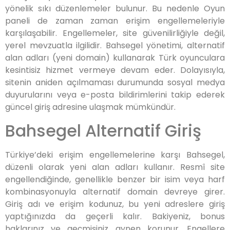
yönelik sıkı düzenlemeler bulunur. Bu nedenle Oyun
paneli de zaman zaman erişim engellemeleriyle
karşılaşabilir. Engellemeler, site güvenilirliğiyle değil,
yerel mevzuatla ilgilidir. Bahsegel yönetimi, alternatif
alan adları (yeni domain) kullanarak Türk oyunculara
kesintisiz hizmet vermeye devam eder. Dolayısıyla,
sitenin aniden açılmaması durumunda sosyal medya
duyurularını veya e-posta bildirimlerini takip ederek
güncel giriş adresine ulaşmak mümkündür.
Bahsegel Alternatif Giriş
Türkiye’deki erişim engellemelerine karşı Bahsegel,
düzenli olarak yeni alan adları kullanır. Resmî site
engellendiğinde, genellikle benzer bir isim veya harf
kombinasyonuyla alternatif domain devreye girer.
Giriş adı ve erişim kodunuz, bu yeni adreslere giriş
yaptığınızda da geçerli kalır. Bakiyeniz, bonus
haklarınız ve geçmişiniz aynen korunur. Engellere