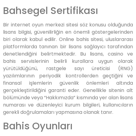
Bahsegel Sertifikası
Bir internet oyun merkezi sitesi söz konusu olduğunda
lisans bilgisi, güvenilirliğin en önemli göstergelerinden
biri olarak kabul edilir. Online bahis sitesi, uluslararası
platformlarda tanınan bir lisans sağlayıcı tarafından
denetlendiğini belirtmektedir. Bu lisans, casino ve
bahis servislerinin belirli kurallara uygun olarak
yürütüldüğünü, rastgele sayı üreticisi (RNG)
yazılımlarının periyodik kontrollerden geçtiğini ve
finansal işlemlerin güvenlik önlemleri altında
gerçekleştirildiğini garanti eder. Genellikle sitenin alt
bölümünde veya “Hakkımızda” kısmında yer alan lisans
numarası ve düzenleyici kurum bilgileri, kullanıcıların
gerekli doğrulamaları yapmasına olanak tanır.
Bahis Oyunları