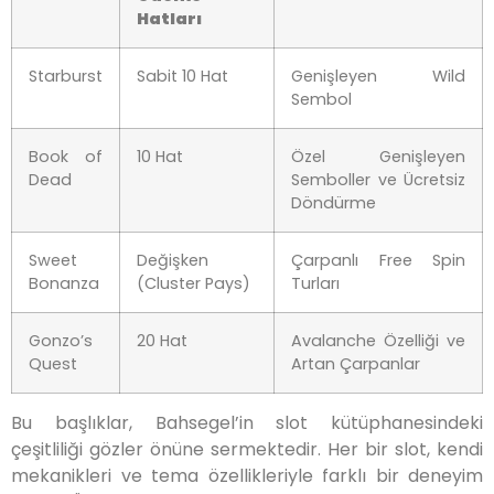
Hatları
Starburst
Sabit 10 Hat
Genişleyen Wild
Sembol
Book of
10 Hat
Özel Genişleyen
Dead
Semboller ve Ücretsiz
Döndürme
Sweet
Değişken
Çarpanlı Free Spin
Bonanza
(Cluster Pays)
Turları
Gonzo’s
20 Hat
Avalanche Özelliği ve
Quest
Artan Çarpanlar
Bu başlıklar, Bahsegel’in slot kütüphanesindeki
çeşitliliği gözler önüne sermektedir. Her bir slot, kendi
mekanikleri ve tema özellikleriyle farklı bir deneyim