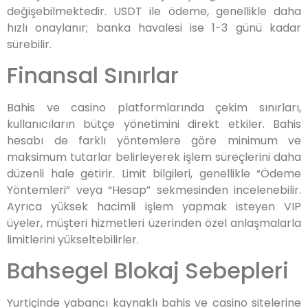
değişebilmektedir. USDT ile ödeme, genellikle daha
hızlı onaylanır; banka havalesi ise 1-3 günü kadar
sürebilir.
Finansal Sınırlar
Bahis ve casino platformlarında çekim sınırları,
kullanıcıların bütçe yönetimini direkt etkiler. Bahis
hesabı de farklı yöntemlere göre minimum ve
maksimum tutarlar belirleyerek işlem süreçlerini daha
düzenli hale getirir. Limit bilgileri, genellikle “Ödeme
Yöntemleri” veya “Hesap” sekmesinden incelenebilir.
Ayrıca yüksek hacimli işlem yapmak isteyen VIP
üyeler, müşteri hizmetleri üzerinden özel anlaşmalarla
limitlerini yükseltebilirler.
Bahsegel Blokaj Sebepleri
Yurtiçinde yabancı kaynaklı bahis ve casino sitelerine