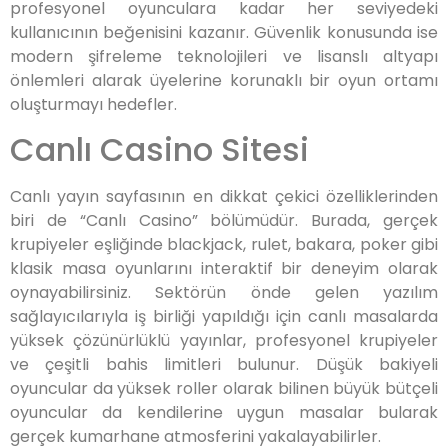
profesyonel oyunculara kadar her seviyedeki
kullanıcının beğenisini kazanır. Güvenlik konusunda ise
modern şifreleme teknolojileri ve lisanslı altyapı
önlemleri alarak üyelerine korunaklı bir oyun ortamı
oluşturmayı hedefler.
Canlı Casino Sitesi
Canlı yayın sayfasının en dikkat çekici özelliklerinden
biri de “Canlı Casino” bölümüdür. Burada, gerçek
krupiyeler eşliğinde blackjack, rulet, bakara, poker gibi
klasik masa oyunlarını interaktif bir deneyim olarak
oynayabilirsiniz. Sektörün önde gelen yazılım
sağlayıcılarıyla iş birliği yapıldığı için canlı masalarda
yüksek çözünürlüklü yayınlar, profesyonel krupiyeler
ve çeşitli bahis limitleri bulunur. Düşük bakiyeli
oyuncular da yüksek roller olarak bilinen büyük bütçeli
oyuncular da kendilerine uygun masalar bularak
gerçek kumarhane atmosferini yakalayabilirler.