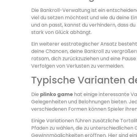
Die Bankroll-Verwaltung ist ein entscheiden
viel du setzen möchtest und wie du deine Ein
und an passt, kannst du verhindern, dass du m
stark von Glück abhängt.
Ein weiterer esstrategischer Ansatz besteht
deine Chancen, deine Bankroll zu vergrößern
ratsam, dich zurückzuziehen und eine Pause e
Verfolgen von Verlusten zu vermeiden.
Typische Varianten de
Die
plinko game
hat einige interessante V
Gelegenheiten und Belohnungen bieten. Jed
verschiedenen Formen können Spieler ihren p
Einige Variationen führen zusätzliche Torta
Pfaden zu wählen, die zu unterschiedlichen
Gewinnmöglichkeiten eröffnen. Hier sind e