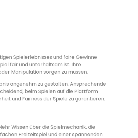
tigen Spielerlebnisses und faire Gewinne
el fair und unterhaltsam ist. Ihre
 oder Manipulation sorgen zu müssen.
lebnis angenehm zu gestalten. Ansprechende
cheidend, beim Spielen auf die Plattform
rheit und Fairness der Spiele zu garantieren.
 Mehr Wissen über die Spielmechanik, die
achen Freizeitspiel und einer spannenden