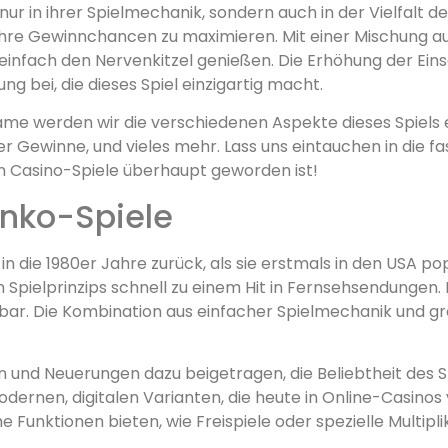
 nur in ihrer Spielmechanik, sondern auch in der Vielfalt d
hre Gewinnchancen zu maximieren. Mit einer Mischung au
nfach den Nervenkitzel genießen. Die Erhöhung der Einsä
ng bei, die dieses Spiel einzigartig macht.
ame werden wir die verschiedenen Aspekte dieses Spiels e
r Gewinne, und vieles mehr. Lass uns eintauchen in die fa
n Casino-Spiele überhaupt geworden ist!
inko-Spiele
 in die 1980er Jahre zurück, als sie erstmals in den USA p
pielprinzips schnell zu einem Hit in Fernsehsendungen. E
gbar. Die Kombination aus einfacher Spielmechanik und 
und Neuerungen dazu beigetragen, die Beliebtheit des Spi
dernen, digitalen Varianten, die heute in Online-Casinos v
he Funktionen bieten, wie Freispiele oder spezielle Multipl