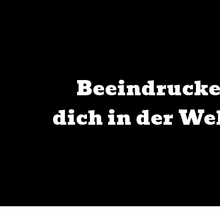
Beeindrucke
dich in der We