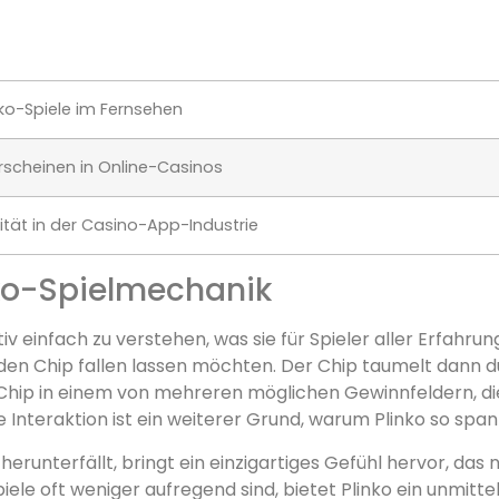
nko-Spiele im Fernsehen
erscheinen in Online-Casinos
ität in der Casino-App-Industrie
nko-Spielmechanik
ativ einfach zu verstehen, was sie für Spieler aller Erfahr
 den Chip fallen lassen möchten. Der Chip taumelt dann du
Chip in einem von mehreren möglichen Gewinnfeldern, die
e Interaktion ist ein weiterer Grund, warum Plinko so span
runterfällt, bringt ein einzigartiges Gefühl hervor, das nur
e oft weniger aufregend sind, bietet Plinko ein unmittel