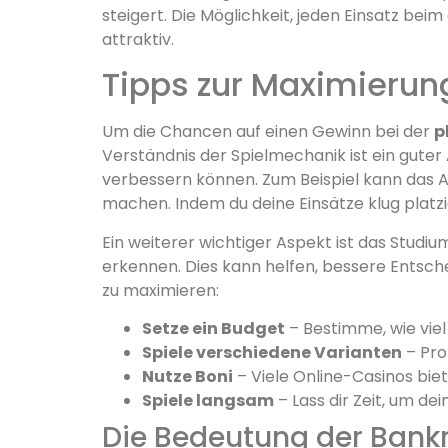
steigert. Die Möglichkeit, jeden Einsatz be
attraktiv.
Tipps zur Maximieru
Um die Chancen auf einen Gewinn bei der
p
Verständnis der Spielmechanik ist ein guter
verbessern können. Zum Beispiel kann das A
machen. Indem du deine Einsätze klug platzi
Ein weiterer wichtiger Aspekt ist das Studi
erkennen. Dies kann helfen, bessere Entschei
zu maximieren:
Setze ein Budget
– Bestimme, wie viel 
Spiele verschiedene Varianten
– Pro
Nutze Boni
– Viele Online-Casinos biet
Spiele langsam
– Lass dir Zeit, um de
Die Bedeutung der Bank