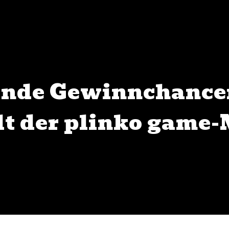
nde Gewinnchance
lt der plinko game