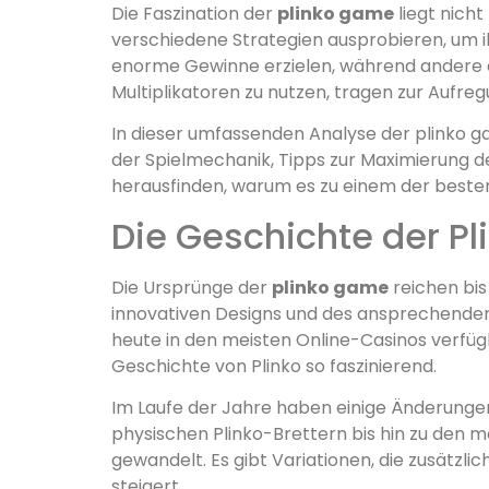
Die Faszination der
plinko game
liegt nicht
verschiedene Strategien ausprobieren, um i
enorme Gewinne erzielen, während andere ei
Multiplikatoren zu nutzen, tragen zur Aufregu
In dieser umfassenden Analyse der plinko g
der Spielmechanik, Tipps zur Maximierung de
herausfinden, warum es zu einem der beste
Die Geschichte der Pl
Die Ursprünge der
plinko game
reichen bis
innovativen Designs und des ansprechenden S
heute in den meisten Online-Casinos verfü
Geschichte von Plinko so faszinierend.
Im Laufe der Jahre haben einige Änderungen 
physischen Plinko-Brettern bis hin zu den mo
gewandelt. Es gibt Variationen, die zusätzlic
steigert.