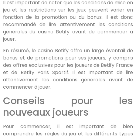
Il est important de noter que les conditions de mise en
jeu et les restrictions sur les jeux peuvent varier en
fonction de la promotion ou du bonus. Il est donc
recommandé de lire attentivement les conditions
générales du casino Betify avant de commencer à
jouer.
En résumé, le casino Betify offre un large éventail de
bonus et de promotions pour ses joueurs, y compris
des offres exclusives pour les joueurs de Betify France
et de Betify Paris Sportif. Il est important de lire
attentivement les conditions générales avant de
commencer à jouer.
Conseils pour les
nouveaux joueurs
Pour commencer, il est important de bien
comprendre les règles du jeu et les différents types