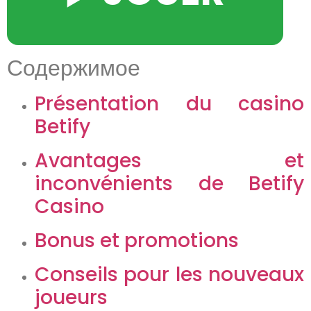
Содержимое
Présentation du casino
Betify
Avantages et
inconvénients de Betify
Casino
Bonus et promotions
Conseils pour les nouveaux
joueurs