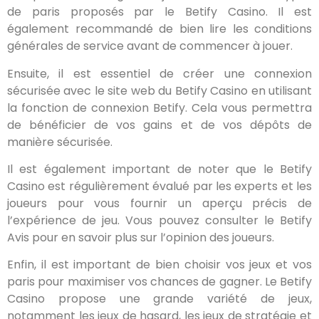
de paris proposés par le Betify Casino. Il est
également recommandé de bien lire les conditions
générales de service avant de commencer à jouer.
Ensuite, il est essentiel de créer une connexion
sécurisée avec le site web du Betify Casino en utilisant
la fonction de connexion Betify. Cela vous permettra
de bénéficier de vos gains et de vos dépôts de
manière sécurisée.
Il est également important de noter que le Betify
Casino est régulièrement évalué par les experts et les
joueurs pour vous fournir un aperçu précis de
l’expérience de jeu. Vous pouvez consulter le Betify
Avis pour en savoir plus sur l’opinion des joueurs.
Enfin, il est important de bien choisir vos jeux et vos
paris pour maximiser vos chances de gagner. Le Betify
Casino propose une grande variété de jeux,
notamment les jeux de hasard, les jeux de stratégie et