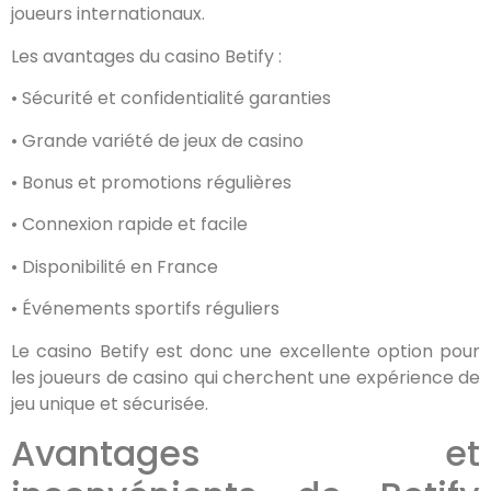
joueurs internationaux.
Les avantages du casino Betify :
• Sécurité et confidentialité garanties
• Grande variété de jeux de casino
• Bonus et promotions régulières
• Connexion rapide et facile
• Disponibilité en France
• Événements sportifs réguliers
Le casino Betify est donc une excellente option pour
les joueurs de casino qui cherchent une expérience de
jeu unique et sécurisée.
Avantages et