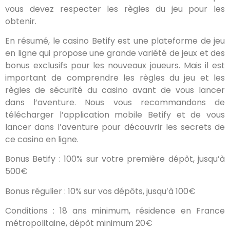
vous devez respecter les règles du jeu pour les
obtenir.
En résumé, le casino Betify est une plateforme de jeu
en ligne qui propose une grande variété de jeux et des
bonus exclusifs pour les nouveaux joueurs. Mais il est
important de comprendre les règles du jeu et les
règles de sécurité du casino avant de vous lancer
dans l’aventure. Nous vous recommandons de
télécharger l’application mobile Betify et de vous
lancer dans l’aventure pour découvrir les secrets de
ce casino en ligne.
Bonus Betify : 100% sur votre première dépôt, jusqu’à
500€
Bonus régulier : 10% sur vos dépôts, jusqu’à 100€
Conditions : 18 ans minimum, résidence en France
métropolitaine, dépôt minimum 20€