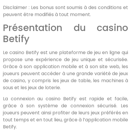
Disclaimer : Les bonus sont soumis à des conditions et
peuvent être modifiés à tout moment.
Présentation du casino
Betify
Le casino Betify est une plateforme de jeu en ligne qui
propose une expérience de jeu unique et sécurisée.
Grâce à son application mobile et à son site web, les
joueurs peuvent accéder à une grande variété de jeux
de casino, y compris les jeux de table, les machines à
sous et les jeux de loterie.
La connexion au casino Betify est rapide et facile,
grâce à son système de connexion sécurisé. Les
joueurs peuvent ainsi profiter de leurs jeux préférés en
tout temps et en tout lieu, grâce à l’application mobile
Betify.