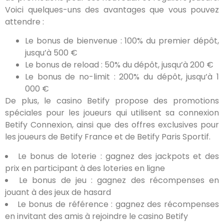
Voici quelques-uns des avantages que vous pouvez
attendre :
Le bonus de bienvenue : 100% du premier dépôt,
jusqu’à 500 €
Le bonus de reload : 50% du dépôt, jusqu’à 200 €
Le bonus de no-limit : 200% du dépôt, jusqu’à 1
000 €
De plus, le casino Betify propose des promotions
spéciales pour les joueurs qui utilisent sa connexion
Betify Connexion, ainsi que des offres exclusives pour
les joueurs de Betify France et de Betify Paris Sportif.
Le bonus de loterie : gagnez des jackpots et des
prix en participant à des loteries en ligne
Le bonus de jeu : gagnez des récompenses en
jouant à des jeux de hasard
Le bonus de référence : gagnez des récompenses
en invitant des amis à rejoindre le casino Betify