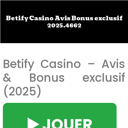
Betify Casino Avis Bonus exclusif
2025.4662
Betify Casino – Avis
& Bonus exclusif
(2025)
▶️ JOUER