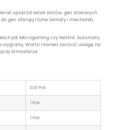
erać spośród setek slotów, gier stołowych
 do gier oferują różne tematy i mechaniki,
ich jak Microgaming czy NetEnt. Automaty
ę na wygraną. Warto również zwrócić uwagę na
jącej atmosferze.
0,10 PLN
1 PLN
1 PLN