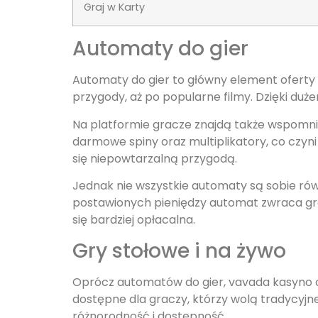
Graj w Karty
Automaty do gier
Automaty do gier to główny element oferty
przygody, aż po popularne filmy. Dzięki du
Na platformie gracze znajdą także wspomni
darmowe spiny oraz multiplikatory, co czyni
się niepowtarzalną przygodą.
Jednak nie wszystkie automaty są sobie rów
postawionych pieniędzy automat zwraca gr
się bardziej opłacalna.
Gry stołowe i na żywo
Oprócz automatów do gier, vavada kasyno ofe
dostępne dla graczy, którzy wolą tradycyj
różnorodność i dostępność.