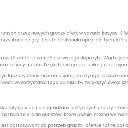
bieranych przez nowych graczy ofert w vavada kasyno. O
zystane do gry. Jest to doskonała opcja dla tych, któr
strować konto i dokonać pierwszego depozytu. Warto jed
oraz zasady obrotu. Dzięki temu gracze unikną nieprzyje
yć łączony z innymi promocjami, co czyni go jeszcze bard
liwość wykorzystania tego bonusu, by zwiększyć swoje s
skonały sposób na nagradzanie aktywnych graczy. Im wię
możliwia zbieranie punktów, które później można wymien
jest dostosowany do potrzeb graczy i oferuje różne pozi