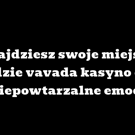
ajdziesz swoje miejs
gdzie vavada kasyno 
iepowtarzalne emo