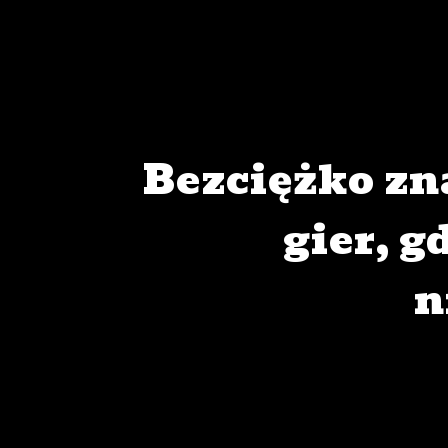
Bezciężko zn
gier, 
n