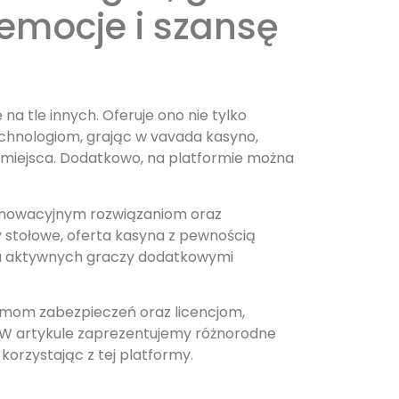
emocje i szansę
na tle innych. Oferuje ono nie tylko
chnologiom, grając w vavada kasyno,
 miejsca. Dodatkowo, na platformie można
innowacyjnym rozwiązaniom oraz
y stołowe, oferta kasyna z pewnością
dza aktywnych graczy dodatkowymi
emom zabezpieczeń oraz licencjom,
ji. W artykule zaprezentujemy różnorodne
korzystając z tej platformy.