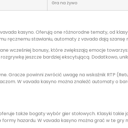
Gra na żywo
 vavada kasyno. Oferują one różnorodne tematy, od kla
żemu ręcznemu stawianiu, automaty z vavada dają szansę
ane wcześniej bonusy, które zwiększają emocje towarzys
 rozgrywkę jeszcze bardziej ekscytującą. Dodatkowo, unika
ne. Gracze powinni zwrócić uwagę na wskaźnik RTP (Retur
aczom. W vavada kasyno można znaleźć automaty o bardz
ruje także bogaty wybór gier stołowych. Klasyki takie ja
ne formy hazardu. W vavada kasyno można grać w te gry 