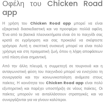
Οφέλη του Chicken Road
app
Η χρήση του
Chicken Road app
μπορεί να είναι
εξαιρετικά διασκεδαστική και να προσφέρει πολλά οφέλη.
Ένα από τα βασικά πλεονεκτήματα είναι ότι το παιχνίδι σας
κρατά σε εγρήγορση και σας προκαλεί να σκέφτεστε
γρήγορα. Αυτή η σκεπτική συσκευή μπορεί να είναι πολύ
χρήσιμη και στη πραγματική ζωή, όπου η λήψη αποφάσεων
υπό πίεση είναι σημαντική.
Από την άλλη πλευρά, η συμμετοχή σε τουρνουά και η
ανταγωνιστική φύση του παιχνιδιού μπορεί να ενισχύσει τη
συνεργασία και την κοινωνικοποίηση ανάμεσα στους
παίκτες. Η κοινότητα του
Chicken Road app
είναι πολύ
εξυπηρετική και παρέχει υποστήριξη σε νέους παίκτες. Οι
παίκτες μπορούν να ανταλλάσσουν στρατηγικές και να
συνεργάζονται για να γίνουν καλύτεροι.