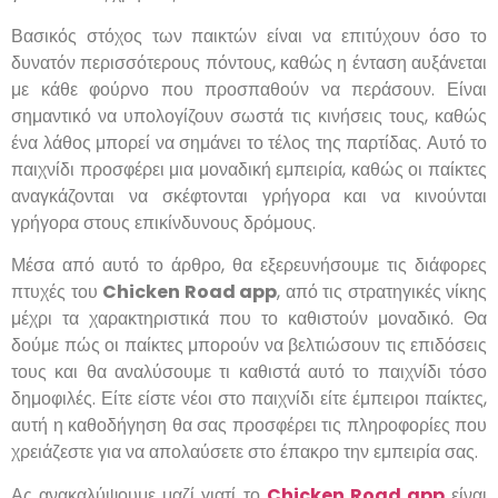
Βασικός στόχος των παικτών είναι να επιτύχουν όσο το
δυνατόν περισσότερους πόντους, καθώς η ένταση αυξάνεται
με κάθε φούρνο που προσπαθούν να περάσουν. Είναι
σημαντικό να υπολογίζουν σωστά τις κινήσεις τους, καθώς
ένα λάθος μπορεί να σημάνει το τέλος της παρτίδας. Αυτό το
παιχνίδι προσφέρει μια μοναδική εμπειρία, καθώς οι παίκτες
αναγκάζονται να σκέφτονται γρήγορα και να κινούνται
γρήγορα στους επικίνδυνους δρόμους.
Μέσα από αυτό το άρθρο, θα εξερευνήσουμε τις διάφορες
πτυχές του
Chicken Road app
, από τις στρατηγικές νίκης
μέχρι τα χαρακτηριστικά που το καθιστούν μοναδικό. Θα
δούμε πώς οι παίκτες μπορούν να βελτιώσουν τις επιδόσεις
τους και θα αναλύσουμε τι καθιστά αυτό το παιχνίδι τόσο
δημοφιλές. Είτε είστε νέοι στο παιχνίδι είτε έμπειροι παίκτες,
αυτή η καθοδήγηση θα σας προσφέρει τις πληροφορίες που
χρειάζεστε για να απολαύσετε στο έπακρο την εμπειρία σας.
Ας ανακαλύψουμε μαζί γιατί το
Chicken Road app
είναι