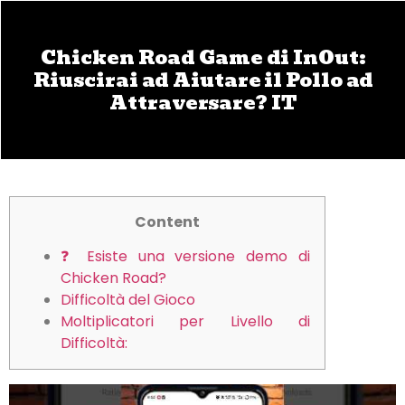
Chicken Road Game di InOut:
Riuscirai ad Aiutare il Pollo ad
Attraversare? IT
Content
❓ Esiste una versione demo di
Chicken Road?
Difficoltà del Gioco
Moltiplicatori per Livello di
Difficoltà: