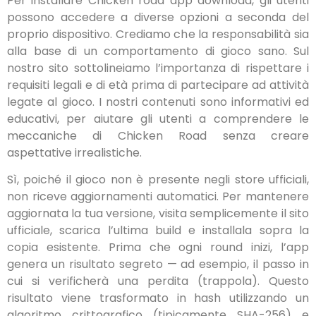
Per installare Chicken road app download, gli utenti
possono accedere a diverse opzioni a seconda del
proprio dispositivo. Crediamo che la responsabilità sia
alla base di un comportamento di gioco sano. Sul
nostro sito sottolineiamo l’importanza di rispettare i
requisiti legali e di età prima di partecipare ad attività
legate al gioco. I nostri contenuti sono informativi ed
educativi, per aiutare gli utenti a comprendere le
meccaniche di Chicken Road senza creare
aspettative irrealistiche.
Sì, poiché il gioco non è presente negli store ufficiali,
non riceve aggiornamenti automatici. Per mantenere
aggiornata la tua versione, visita semplicemente il sito
ufficiale, scarica l’ultima build e installala sopra la
copia esistente. Prima che ogni round inizi, l’app
genera un risultato segreto — ad esempio, il passo in
cui si verificherà una perdita (trappola). Questo
risultato viene trasformato in hash utilizzando un
algoritmo crittografico (tipicamente SHA-256) e