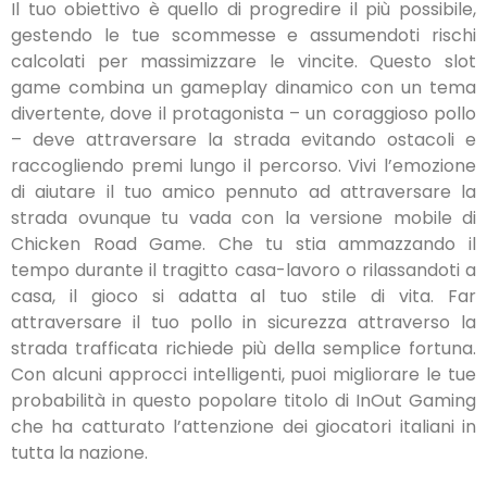
Il tuo obiettivo è quello di progredire il più possibile,
gestendo le tue scommesse e assumendoti rischi
calcolati per massimizzare le vincite. Questo slot
game combina un gameplay dinamico con un tema
divertente, dove il protagonista – un coraggioso pollo
– deve attraversare la strada evitando ostacoli e
raccogliendo premi lungo il percorso. Vivi l’emozione
di aiutare il tuo amico pennuto ad attraversare la
strada ovunque tu vada con la versione mobile di
Chicken Road Game. Che tu stia ammazzando il
tempo durante il tragitto casa-lavoro o rilassandoti a
casa, il gioco si adatta al tuo stile di vita. Far
attraversare il tuo pollo in sicurezza attraverso la
strada trafficata richiede più della semplice fortuna.
Con alcuni approcci intelligenti, puoi migliorare le tue
probabilità in questo popolare titolo di InOut Gaming
che ha catturato l’attenzione dei giocatori italiani in
tutta la nazione.