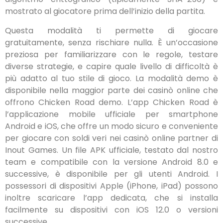
mostrato al giocatore prima dell’inizio della partita.
Questa modalità ti permette di giocare
gratuitamente, senza rischiare nulla. È un’occasione
preziosa per familiarizzare con le regole, testare
diverse strategie, e capire quale livello di difficoltà è
più adatto al tuo stile di gioco. La modalità demo è
disponibile nella maggior parte dei casinò online che
offrono Chicken Road demo. L’app Chicken Road è
l’applicazione mobile ufficiale per smartphone
Android e iOS, che offre un modo sicuro e conveniente
per giocare con soldi veri nei casinò online partner di
Inout Games. Un file APK ufficiale, testato dal nostro
team e compatibile con la versione Android 8.0 e
successive, è disponibile per gli utenti Android. I
possessori di dispositivi Apple (iPhone, iPad) possono
inoltre scaricare l’app dedicata, che si installa
facilmente su dispositivi con iOS 12.0 o versioni
successive.