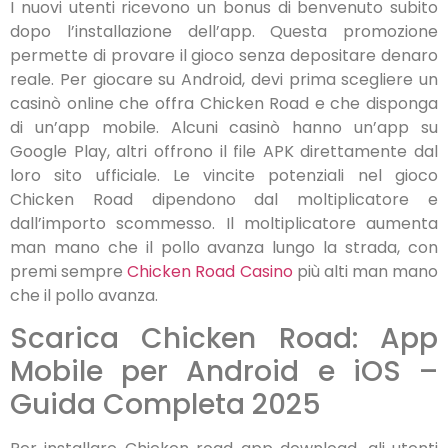
I nuovi utenti ricevono un bonus di benvenuto subito
dopo l’installazione dell’app. Questa promozione
permette di provare il gioco senza depositare denaro
reale. Per giocare su Android, devi prima scegliere un
casinò online che offra Chicken Road e che disponga
di un’app mobile. Alcuni casinò hanno un’app su
Google Play, altri offrono il file APK direttamente dal
loro sito ufficiale. Le vincite potenziali nel gioco
Chicken Road dipendono dal moltiplicatore e
dall’importo scommesso. Il moltiplicatore aumenta
man mano che il pollo avanza lungo la strada, con
premi sempre
Chicken Road Casino
più alti man mano
che il pollo avanza.
Scarica Chicken Road: App
Mobile per Android e iOS –
Guida Completa 2025