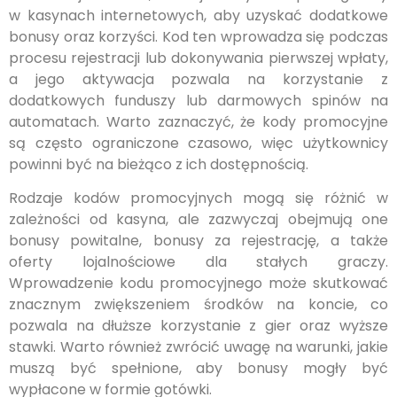
w kasynach internetowych, aby uzyskać dodatkowe
bonusy oraz korzyści. Kod ten wprowadza się podczas
procesu rejestracji lub dokonywania pierwszej wpłaty,
a jego aktywacja pozwala na korzystanie z
dodatkowych funduszy lub darmowych spinów na
automatach. Warto zaznaczyć, że kody promocyjne
są często ograniczone czasowo, więc użytkownicy
powinni być na bieżąco z ich dostępnością.
Rodzaje kodów promocyjnych mogą się różnić w
zależności od kasyna, ale zazwyczaj obejmują one
bonusy powitalne, bonusy za rejestrację, a także
oferty lojalnościowe dla stałych graczy.
Wprowadzenie kodu promocyjnego może skutkować
znacznym zwiększeniem środków na koncie, co
pozwala na dłuższe korzystanie z gier oraz wyższe
stawki. Warto również zwrócić uwagę na warunki, jakie
muszą być spełnione, aby bonusy mogły być
wypłacone w formie gotówki.