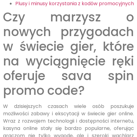
Plusy i minusy korzystania z kodów promocyjnych
Czy marzysz o
nowych przygodach
w świecie gier, które
na wyciągnięcie ręki
oferuje sava spin
promo code?
W dzisiejszych czasach wiele osób poszukuje
możliwości zabawy i ekscytacji w świecie gier online.
Wraz z rozwojem technologii i dostępności internetu,
kasyna online stały się bardzo popularne, oferując
graczom nie tylko wygodę, ale i szeroki wachlarz