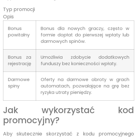
Typ promocji
Opis
Bonus
Bonus dla nowych graczy, często w
powitalny
formie dopłat do pierwszej wpłaty lub
darmowych spinów.
Bonus za
Umożliwia zdobycie dodatkowych
rejestrację
funduszy bez konieczności wpłaty.
Darmowe
Oferty na darmowe obroty w grach
spiny
automatach, pozwalające na grę bez
ryzyka utraty pieniędzy.
Jak wykorzystać kod
promocyjny?
Aby skutecznie skorzystać z kodu promocyjnego