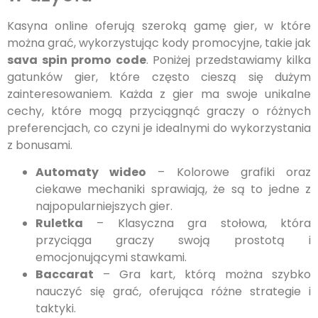
Kasyna online oferują szeroką gamę gier, w które
można grać, wykorzystując kody promocyjne, takie jak
sava spin promo code
. Poniżej przedstawiamy kilka
gatunków gier, które często cieszą się dużym
zainteresowaniem. Każda z gier ma swoje unikalne
cechy, które mogą przyciągnąć graczy o różnych
preferencjach, co czyni je idealnymi do wykorzystania
z bonusami.
Automaty wideo
– Kolorowe grafiki oraz
ciekawe mechaniki sprawiają, że są to jedne z
najpopularniejszych gier.
Ruletka
– Klasyczna gra stołowa, która
przyciąga graczy swoją prostotą i
emocjonującymi stawkami.
Baccarat
– Gra kart, którą można szybko
nauczyć się grać, oferująca różne strategie i
taktyki.