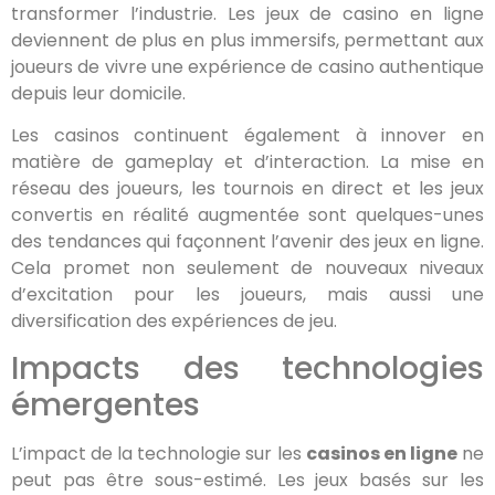
transformer l’industrie. Les jeux de casino en ligne
deviennent de plus en plus immersifs, permettant aux
joueurs de vivre une expérience de casino authentique
depuis leur domicile.
Les casinos continuent également à innover en
matière de gameplay et d’interaction. La mise en
réseau des joueurs, les tournois en direct et les jeux
convertis en réalité augmentée sont quelques-unes
des tendances qui façonnent l’avenir des jeux en ligne.
Cela promet non seulement de nouveaux niveaux
d’excitation pour les joueurs, mais aussi une
diversification des expériences de jeu.
Impacts des technologies
émergentes
L’impact de la technologie sur les
casinos en ligne
ne
peut pas être sous-estimé. Les jeux basés sur les