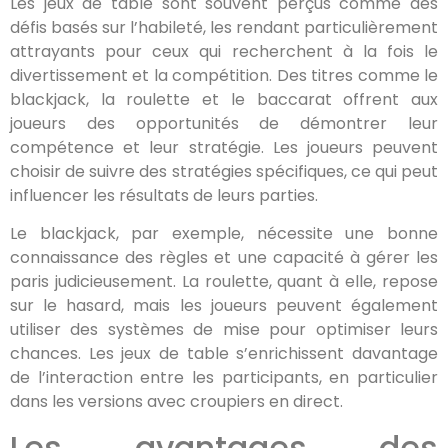
Les jeux de table sont souvent perçus comme des
défis basés sur l’habileté, les rendant particulièrement
attrayants pour ceux qui recherchent à la fois le
divertissement et la compétition. Des titres comme le
blackjack, la roulette et le baccarat offrent aux
joueurs des opportunités de démontrer leur
compétence et leur stratégie. Les joueurs peuvent
choisir de suivre des stratégies spécifiques, ce qui peut
influencer les résultats de leurs parties.
Le blackjack, par exemple, nécessite une bonne
connaissance des règles et une capacité à gérer les
paris judicieusement. La roulette, quant à elle, repose
sur le hasard, mais les joueurs peuvent également
utiliser des systèmes de mise pour optimiser leurs
chances. Les jeux de table s’enrichissent davantage
de l’interaction entre les participants, en particulier
dans les versions avec croupiers en direct.
Les avantages des