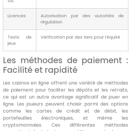
SSL
Licences
Autorisation par des autorités de
régulation
Tests de
Vérification par des tiers pour l’équité
jeux
Les méthodes de paiement :
Facilité et rapidité
Les casinos en ligne offrent une variété de méthodes
de paiement pour faciliter les dépôts et les retraits,
ce qui est un autre avantage significatif de jouer en
ligne. Les joueurs peuvent choisir parmi des options
comme les cartes de crédit et de débit, les
portefeuilles électroniques, et même les
cryptomonnaies. Ces différentes méthodes