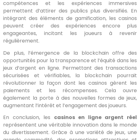
compétences et les expériences immersives
permettent d’attirer des publics plus diversifiés. En
intégrant des éléments de gamification, les casinos
peuvent créer des expériences encore plus
engageantes, incitant les joueurs à revenir
régulièrement.
De plus, l’émergence de la blockchain offre des
opportunités pour la transparence et l’équité dans les
jeux d’argent en ligne. Permettant des transactions
sécurisées et vérifiables, la blockchain pourrait
révolutionner la façon dont les casinos gèrent les
paiements et les récompenses. Cela ouvre
également la porte à des nouvelles formes de jeux,
augmentant l’intérêt et l’engagement des joueurs.
En conclusion, les
casinos en ligne argent réel
représentent une véritable innovation dans le monde
du divertissement. Grâce à une variété de jeux, une
grande commodité, des promotions attractives et