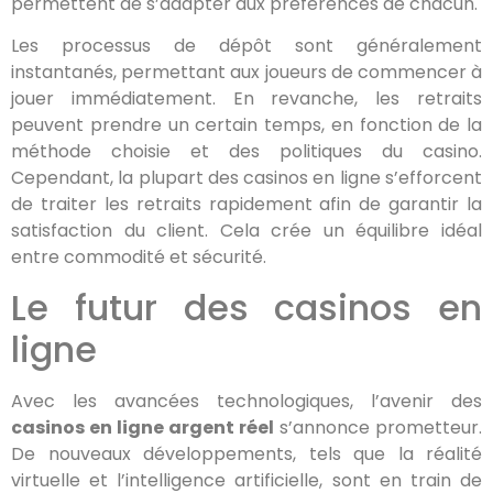
permettent de s’adapter aux préférences de chacun.
Les processus de dépôt sont généralement
instantanés, permettant aux joueurs de commencer à
jouer immédiatement. En revanche, les retraits
peuvent prendre un certain temps, en fonction de la
méthode choisie et des politiques du casino.
Cependant, la plupart des casinos en ligne s’efforcent
de traiter les retraits rapidement afin de garantir la
satisfaction du client. Cela crée un équilibre idéal
entre commodité et sécurité.
Le futur des casinos en
ligne
Avec les avancées technologiques, l’avenir des
casinos en ligne argent réel
s’annonce prometteur.
De nouveaux développements, tels que la réalité
virtuelle et l’intelligence artificielle, sont en train de