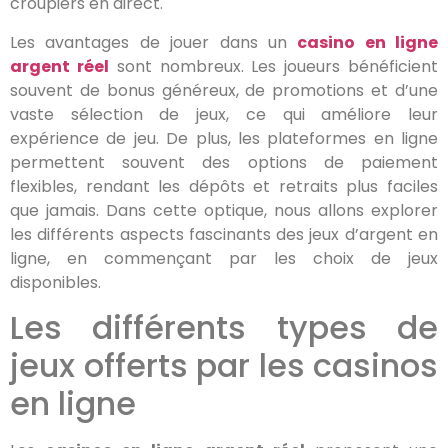
croupiers en direct.
Les avantages de jouer dans un
casino en ligne
argent réel
sont nombreux. Les joueurs bénéficient
souvent de bonus généreux, de promotions et d’une
vaste sélection de jeux, ce qui améliore leur
expérience de jeu. De plus, les plateformes en ligne
permettent souvent des options de paiement
flexibles, rendant les dépôts et retraits plus faciles
que jamais. Dans cette optique, nous allons explorer
les différents aspects fascinants des jeux d’argent en
ligne, en commençant par les choix de jeux
disponibles.
Les différents types de
jeux offerts par les casinos
en ligne