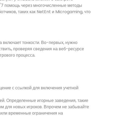
4/7 помощь через многочисленные методы
отчиков, таких как NetEnt и Microgaming, что
на включает тонкости. Во-первых, нужно
ствить, проверяя сведения на веб-ресурсе
грового процесса.
ение с ссылкой для включения учетной
ей. Определенные игорные заведения, такие
м для новых игроков. Впрочем не забывайте
 или временные ограничения на