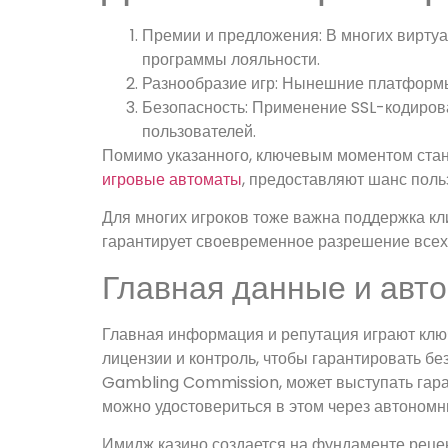
Премии и предложения: В многих виртуа
программы лояльности.
Разнообразие игр: Нынешние платформы
Безопасность: Применение SSL-кодиров
пользователей.
Помимо указанного, ключевым моментом стан
игровые автоматы
, предоставляют шанс поль
Для многих игроков тоже важна поддержка кли
гарантирует своевременное разрешение всех 
Главная данные и авто
Главная информация и репутация играют клю
лицензии и контроль, чтобы гарантировать бе
Gambling Commission, может выступать гара
можно удостовериться в этом через автономн
Имидж казино создается на фундаменте реце