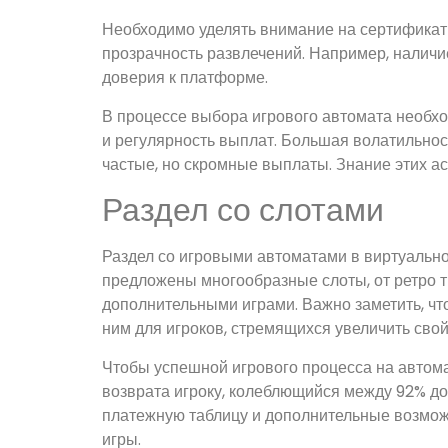
Необходимо уделять внимание на сертификат
прозрачность развлечений. Например, налич
доверия к платформе.
В процессе выбора игрового автомата необход
и регулярность выплат. Большая волатильност
частые, но скромные выплаты. Знание этих а
Раздел со слотами
Раздел со игровыми автоматами в виртуально
предложены многообразные слоты, от ретро
дополнительными играми. Важно заметить, чт
ним для игроков, стремящихся увеличить свой
Чтобы успешной игрового процесса на автом
возврата игроку, колеблющийся между 92% до
платежную таблицу и дополнительные возмож
игры.