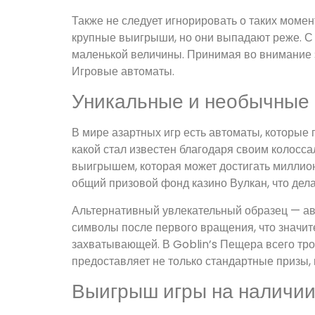
Также не следует игнорировать о таких момен
крупные выигрыши, но они выпадают реже. С 
маленькой величины. Принимая во внимание э
Игровые автоматы.
Уникальные и необычные
В мире азартных игр есть автоматы, которы
какой стал известен благодаря своим колос
выигрышем, которая может достигать миллионо
общий призовой фонд казино Вулкан, что дел
Альтернативный увлекательный образец — авт
символы после первого вращения, что значит
захватывающей. В Goblin’s Пещера всего трой
предоставляет не только стандартные призы
Выигрыш игры на наличи