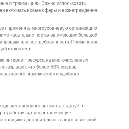
нные о транзакциях. Важно использовать
лжен включать новые оферы и вознаграждения,
тоит применять многоуровневую организацию
ачимо касательно порталов имеющих большой
 жанровым или востребованности. Применение
ий их контент.
ию интернет-ресурса на многочисленных
 показывают, что более 50% юзеров
перативного подключения и удобного
одящего игрового автомата стартует с
е разработчики, предоставляющие
оставщики дополнительно славятся высокой