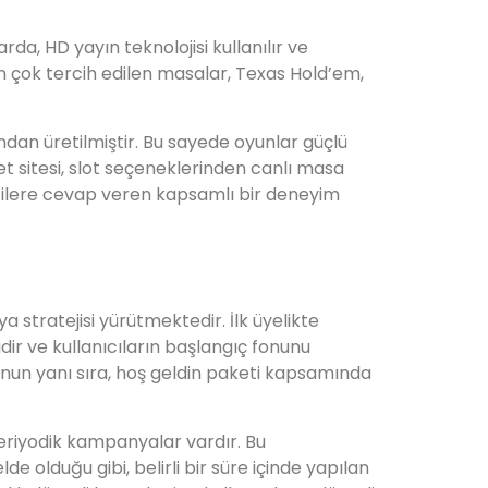
.
a, HD yayın teknolojisi kullanılır ve
 en çok tercih edilen masalar, Texas Hold’em,
ndan üretilmiştir. Bu sayede oyunlar güçlü
et sitesi, slot seçeneklerinden canlı masa
entilere cevap veren kapsamlı bir deneyim
stratejisi yürütmektedir. İlk üyelikte
lidir ve kullanıcıların başlangıç fonunu
Bunun yanı sıra, hoş geldin paketi kapsamında
periyodik kampanyalar vardır. Bu
olduğu gibi, belirli bir süre içinde yapılan