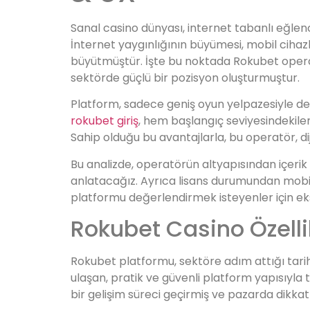
Sanal casino dünyası, internet tabanlı eğle
İnternet yaygınlığının büyümesi, mobil cihazl
büyütmüştür. İşte bu noktada Rokubet operatö
sektörde güçlü bir pozisyon oluşturmuştur.
Platform, sadece geniş oyun yelpazesiyle de
rokubet giriş
, hem başlangıç seviyesindekile
Sahip olduğu bu avantajlarla, bu operatör, dij
Bu analizde, operatörün altyapısından içerik
anlatacağız. Ayrıca lisans durumundan mobi
platformu değerlendirmek isteyenler için eks
Rokubet Casino Özelli
Rokubet platformu, sektöre adım attığı tariht
ulaşan, pratik ve güvenli platform yapısıyla t
bir gelişim süreci geçirmiş ve pazarda dikka