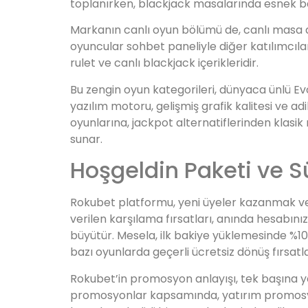
toplanırken, blackjack masalarında esnek bahis
Markanın canlı oyun bölümü de, canlı masa at
oyuncular sohbet paneliyle diğer katılımcılar
rulet ve canlı blackjack içerikleridir.
Bu zengin oyun kategorileri, dünyaca ünlü Ev
yazılım motoru, gelişmiş grafik kalitesi ve a
oyunlarına, jackpot alternatiflerinden klasik
sunar.
Hoşgeldin Paketi ve 
Rokubet platformu, yeni üyeler kazanmak ve m
verilen karşılama fırsatları, anında hesabınıza
büyütür. Mesela, ilk bakiye yüklemesinde %10
bazı oyunlarda geçerli ücretsiz dönüş fırsatla
Rokubet’in promosyon anlayışı, tek başına yen
promosyonlar kapsamında, yatırım promosyonla