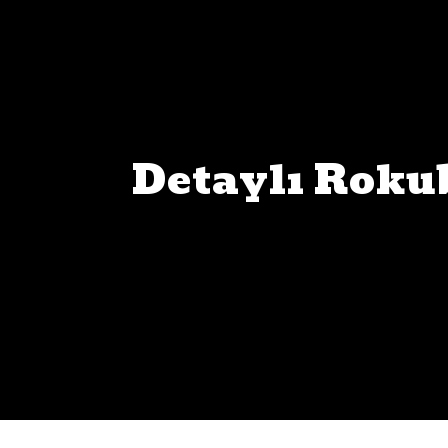
Detaylı Rokub