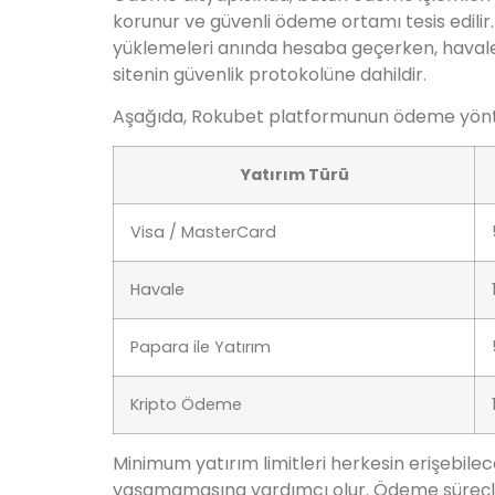
korunur ve güvenli ödeme ortamı tesis edilir.
yüklemeleri anında hesaba geçerken, havale i
sitenin güvenlik protokolüne dahildir.
Aşağıda, Rokubet platformunun ödeme yönteml
Yatırım Türü
Visa / MasterCard
Havale
Papara ile Yatırım
Kripto Ödeme
Minimum yatırım limitleri herkesin erişebile
yaşamamasına yardımcı olur. Ödeme süreçlerin