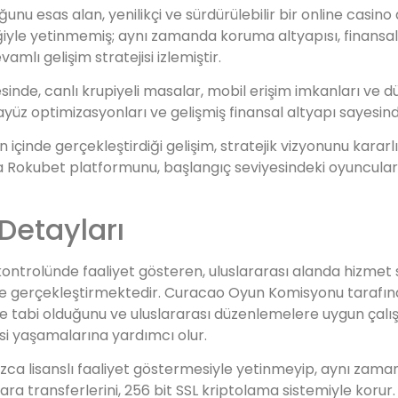
luğunu esas alan, yenilikçi ve sürdürülebilir bir online ca
liğiyle yetinmemiş; aynı zamanda koruma altyapısı, finansal
mlı gelişim stratejisi izlemiştir.
esinde, canlı krupiyeli masalar, mobil erişim imkanları ve düz
yüz optimizasyonları ve gelişmiş finansal altyapı sayesin
çinde gerçekleştirdiği gelişim, stratejik vizyonunu kararlı
 Rokubet platformunu, başlangıç seviyesindeki oyuncular i
Detayları
ontrolünde faaliyet gösteren, uluslararası alanda hizmet 
nsı ile gerçekleştirmektedir. Curacao Oyun Komisyonu tara
 tabi olduğunu ve uluslararası düzenlemelere uygun çalışt
ssi yaşamalarına yardımcı olur.
a lisanslı faaliyet göstermesiyle yetinmeyip, aynı zamanda g
 para transferlerini, 256 bit SSL kriptolama sistemiyle korur.