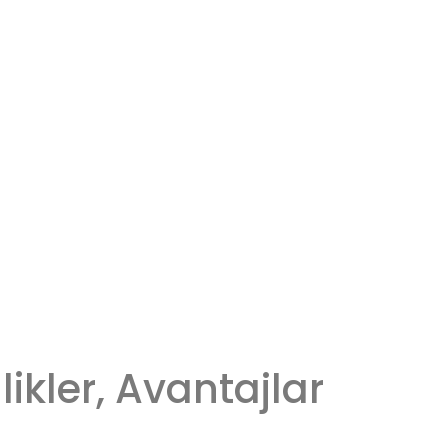
ikler, Avantajlar