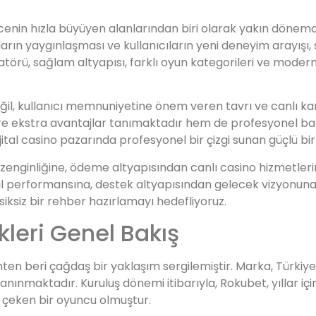
ncenin hızla büyüyen alanlarından biri olarak yakın döne
arın yaygınlaşması ve kullanıcıların yeni deneyim arayışı, s
rü, sağlam altyapısı, farklı oyun kategorileri ve modern d
ğil, kullanıcı memnuniyetine önem veren tavrı ve canlı ka
re ekstra avantajlar tanımaktadır hem de profesyonel bah
ital casino pazarında profesyonel bir çizgi sunan güçlü bir
 zenginliğine, ödeme altyapısından canlı casino hizmetleri
l performansına, destek altyapısından gelecek vizyonuna 
iksiz bir rehber hazırlamayı hedefliyoruz.
kleri Genel Bakış
en beri çağdaş bir yaklaşım sergilemiştir. Marka, Türkiye p
anınmaktadır. Kuruluş dönemi itibarıyla, Rokubet, yıllar içi
t çeken bir oyuncu olmuştur.