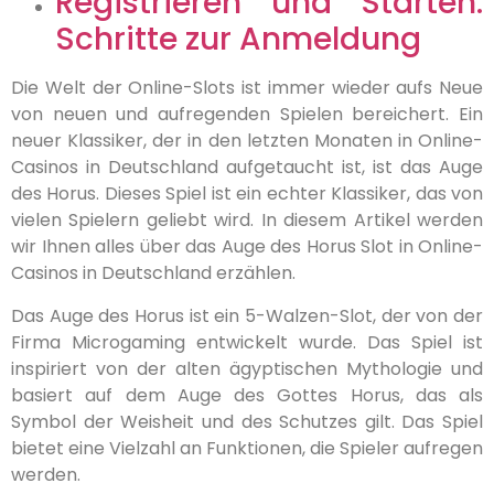
Registrieren und Starten:
Schritte zur Anmeldung
Die Welt der Online-Slots ist immer wieder aufs Neue
von neuen und aufregenden Spielen bereichert. Ein
neuer Klassiker, der in den letzten Monaten in Online-
Casinos in Deutschland aufgetaucht ist, ist das Auge
des Horus. Dieses Spiel ist ein echter Klassiker, das von
vielen Spielern geliebt wird. In diesem Artikel werden
wir Ihnen alles über das Auge des Horus Slot in Online-
Casinos in Deutschland erzählen.
Das Auge des Horus ist ein 5-Walzen-Slot, der von der
Firma Microgaming entwickelt wurde. Das Spiel ist
inspiriert von der alten ägyptischen Mythologie und
basiert auf dem Auge des Gottes Horus, das als
Symbol der Weisheit und des Schutzes gilt. Das Spiel
bietet eine Vielzahl an Funktionen, die Spieler aufregen
werden.