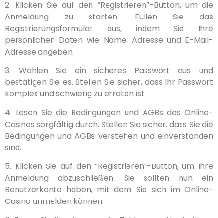
2. Klicken Sie auf den “Registrieren”-Button, um die
Anmeldung zu starten. Füllen Sie das
Registrierungsformular aus, indem Sie Ihre
persönlichen Daten wie Name, Adresse und E-Mail-
Adresse angeben.
3. Wählen Sie ein sicheres Passwort aus und
bestätigen Sie es. Stellen Sie sicher, dass Ihr Passwort
komplex und schwierig zu erraten ist.
4. Lesen Sie die Bedingungen und AGBs des Online-
Casinos sorgfältig durch. Stellen Sie sicher, dass Sie die
Bedingungen und AGBs verstehen und einverstanden
sind.
5. Klicken Sie auf den “Registrieren”-Button, um Ihre
Anmeldung abzuschließen. Sie sollten nun ein
Benutzerkonto haben, mit dem Sie sich im Online-
Casino anmelden können.