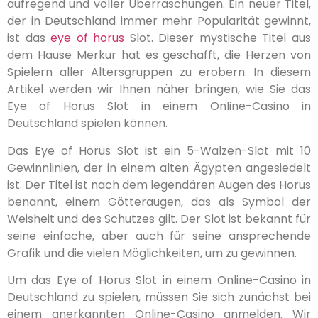
aufregend und voller Überraschungen. Ein neuer Titel,
der in Deutschland immer mehr Popularität gewinnt,
ist das
eye of horus
Slot. Dieser mystische Titel aus
dem Hause Merkur hat es geschafft, die Herzen von
Spielern aller Altersgruppen zu erobern. In diesem
Artikel werden wir Ihnen näher bringen, wie Sie das
Eye of Horus Slot in einem Online-Casino in
Deutschland spielen können.
Das Eye of Horus Slot ist ein 5-Walzen-Slot mit 10
Gewinnlinien, der in einem alten Ägypten angesiedelt
ist. Der Titel ist nach dem legendären Augen des Horus
benannt, einem Götteraugen, das als Symbol der
Weisheit und des Schutzes gilt. Der Slot ist bekannt für
seine einfache, aber auch für seine ansprechende
Grafik und die vielen Möglichkeiten, um zu gewinnen.
Um das Eye of Horus Slot in einem Online-Casino in
Deutschland zu spielen, müssen Sie sich zunächst bei
einem anerkannten Online-Casino anmelden. Wir