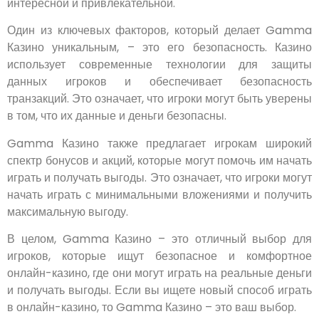
интересной и привлекательной.
Один из ключевых факторов, который делает Gamma
Казино уникальным, – это его безопасность. Казино
использует современные технологии для защиты
данных игроков и обеспечивает безопасность
транзакций. Это означает, что игроки могут быть уверены
в том, что их данные и деньги безопасны.
Gamma Казино также предлагает игрокам широкий
спектр бонусов и акций, которые могут помочь им начать
играть и получать выгоды. Это означает, что игроки могут
начать играть с минимальными вложениями и получить
максимальную выгоду.
В целом, Gamma Казино – это отличный выбор для
игроков, которые ищут безопасное и комфортное
онлайн-казино, где они могут играть на реальные деньги
и получать выгоды. Если вы ищете новый способ играть
в онлайн-казино, то Gamma Казино – это ваш выбор.