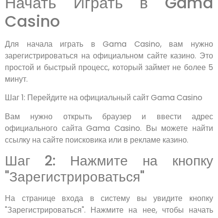
Начать Играть в Gama
Casino
Для начала играть в Gama Casino, вам нужно
зарегистрироваться на официальном сайте казино. Это
простой и быстрый процесс, который займет не более 5
минут.
Шаг 1: Перейдите на официальный сайт Gama Casino
Вам нужно открыть браузер и ввести адрес
официального сайта Gama Casino. Вы можете найти
ссылку на сайте поисковика или в рекламе казино.
Шаг 2: Нажмите на кнопку
"Зарегистрироваться"
На странице входа в систему вы увидите кнопку
"Зарегистрироваться". Нажмите на нее, чтобы начать