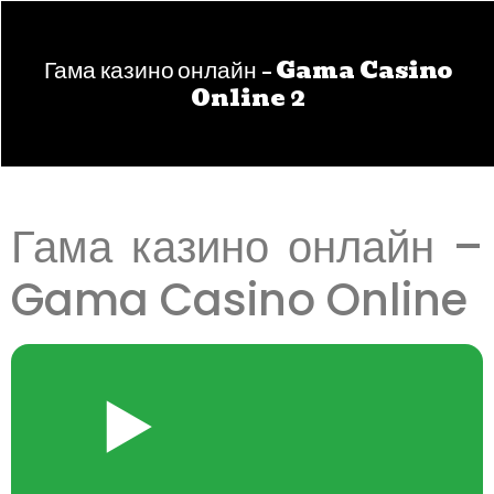
Гама казино онлайн – Gama Casino
Online 2
Гама казино онлайн –
Gama Casino Online
▶️