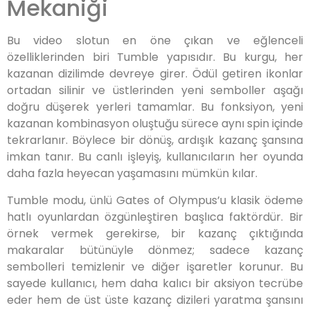
Mekaniği
Bu video slotun en öne çıkan ve eğlenceli
özelliklerinden biri Tumble yapısıdır. Bu kurgu, her
kazanan dizilimde devreye girer. Ödül getiren ikonlar
ortadan silinir ve üstlerinden yeni semboller aşağı
doğru düşerek yerleri tamamlar. Bu fonksiyon, yeni
kazanan kombinasyon oluştuğu sürece aynı spin içinde
tekrarlanır. Böylece bir dönüş, ardışık kazanç şansına
imkan tanır. Bu canlı işleyiş, kullanıcıların her oyunda
daha fazla heyecan yaşamasını mümkün kılar.
Tumble modu, ünlü Gates of Olympus’u klasik ödeme
hatlı oyunlardan özgünleştiren başlıca faktördür. Bir
örnek vermek gerekirse, bir kazanç çıktığında
makaralar bütünüyle dönmez; sadece kazanç
sembolleri temizlenir ve diğer işaretler korunur. Bu
sayede kullanıcı, hem daha kalıcı bir aksiyon tecrübe
eder hem de üst üste kazanç dizileri yaratma şansını