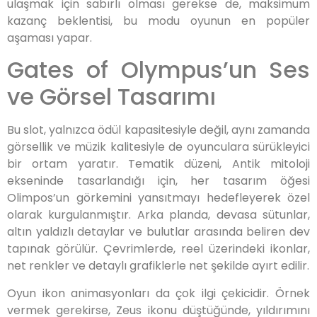
ulaşmak için sabırlı olması gerekse de, maksimum
kazanç beklentisi, bu modu oyunun en popüler
aşaması yapar.
Gates of Olympus’un Ses
ve Görsel Tasarımı
Bu slot, yalnızca ödül kapasitesiyle değil, aynı zamanda
görsellik ve müzik kalitesiyle de oyunculara sürükleyici
bir ortam yaratır. Tematik düzeni, Antik mitoloji
ekseninde tasarlandığı için, her tasarım öğesi
Olimpos’un görkemini yansıtmayı hedefleyerek özel
olarak kurgulanmıştır. Arka planda, devasa sütunlar,
altın yaldızlı detaylar ve bulutlar arasında beliren dev
tapınak görülür. Çevrimlerde, reel üzerindeki ikonlar,
net renkler ve detaylı grafiklerle net şekilde ayırt edilir.
Oyun ikon animasyonları da çok ilgi çekicidir. Örnek
vermek gerekirse, Zeus ikonu düştüğünde, yıldırımını