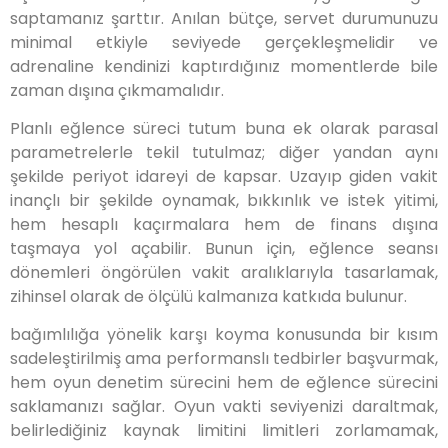
saptamanız şarttır. Anılan bütçe, servet durumunuzu
minimal etkiyle seviyede gerçekleşmelidir ve
adrenaline kendinizi kaptırdığınız momentlerde bile
zaman dışına çıkmamalıdır.
Planlı eğlence süreci tutum buna ek olarak parasal
parametrelerle tekil tutulmaz; diğer yandan aynı
şekilde periyot idareyi de kapsar. Uzayıp giden vakit
inançlı bir şekilde oynamak, bıkkınlık ve istek yitimi,
hem hesaplı kaçırmalara hem de finans dışına
taşmaya yol açabilir. Bunun için, eğlence seansı
dönemleri öngörülen vakit aralıklarıyla tasarlamak,
zihinsel olarak de ölçülü kalmanıza katkıda bulunur.
bağımlılığa yönelik karşı koyma konusunda bir kısım
sadeleştirilmiş ama performanslı tedbirler başvurmak,
hem oyun denetim sürecini hem de eğlence sürecini
saklamanızı sağlar. Oyun vakti seviyenizi daraltmak,
belirlediğiniz kaynak limitini limitleri zorlamamak,