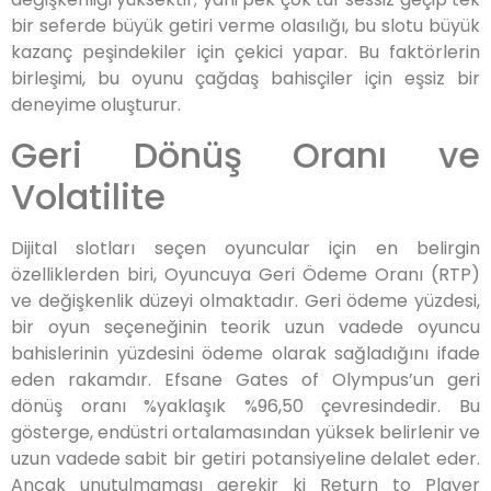
bir seferde büyük getiri verme olasılığı, bu slotu büyük
kazanç peşindekiler için çekici yapar. Bu faktörlerin
birleşimi, bu oyunu çağdaş bahisçiler için eşsiz bir
deneyime oluşturur.
Geri Dönüş Oranı ve
Volatilite
Dijital slotları seçen oyuncular için en belirgin
özelliklerden biri, Oyuncuya Geri Ödeme Oranı (RTP)
ve değişkenlik düzeyi olmaktadır. Geri ödeme yüzdesi,
bir oyun seçeneğinin teorik uzun vadede oyuncu
bahislerinin yüzdesini ödeme olarak sağladığını ifade
eden rakamdır. Efsane Gates of Olympus’un geri
dönüş oranı %yaklaşık %96,50 çevresindedir. Bu
gösterge, endüstri ortalamasından yüksek belirlenir ve
uzun vadede sabit bir getiri potansiyeline delalet eder.
Ancak unutulmaması gerekir ki Return to Player