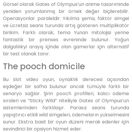
Görsel olarak Gates of Olympus’un anime tasarıminde
yeniden yorumlanmış bir örnek değer biçilerebilir.
Operasyonlar paraleldir: Yıkılma şema, faktör simgei
ve ücretsiz seans turunda artış gösteren multiplikatör
birikim. Farklı olarak, tema Yunan mitolojisi yerine
fantastik bir prenses evreninde bulunur. Yoğun
dalgalılıkyi arayış içinde olan gamerlar için alternatif
bir test olanak tanır.
The pooch domicile
Bu slot video oyun, oynaklık derecesi açısından
eşdeğer bir safha bulunur ancak tümüyle farklı bir
senaryo sağlar. Şirin pooch profilleri, kalıcı ödeme
sıraleri ve “Sticky Wild” niteliiyle Gates of Olympus’un
sistemlerinden farklılaşır. Parasız seans turunda
yapıştırıcı etkili wild simgeleri, ödemeların yükselmesini
sunur. Ekstra basit bir oyun düzeni merak edenler için
sevindirici bir opsiyon hizmet eder.