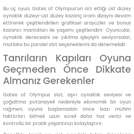
Bu üç oyun, Gates of Olympus’un arz ettiği üst düzey
oynaklık düzeyi-üst düzey kazanç oranı dizaynı devam
ettirerek çeşitlendirilen grafiksel arayüzler ve bonus
kazancı mantıkları ile yaşamı çeşitlendirir. Oyuncular,
oynaklık derecesini ve yıkılma işleyişini seviyorsalar,
mutlaka bu paralel slot seçeneklerini da denemelidir.
Tanrıların Kapıları Oyuna
Geçmeden Önce Dikkate
Almanız Gerekenler
Gates of Olympus slot, aşırı oynaklık seviyesi ve
çoğaltma potansiyeli nedeniyle ekonomik bir oyun
rağmen, oyuna başlamadan önce bazı mühim
faktörları bilmek uzun süreli daha haz verici ve
kontrollü bir pratik yaşantınızı kolaylaştırır.