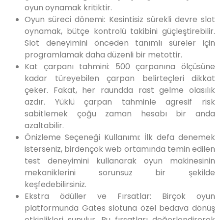
oyun oynamak kritiktir.
Oyun süreci dönemi: Kesintisiz sürekli devre slot
oynamak, bütçe kontrolü takibini güçleştirebilir.
Slot deneyimini önceden tanımlı süreler için
programlamak daha düzenli bir metottir.
Kat çarpanı tahmini: 500 çarpanına ölçüsüne
kadar türeyebilen çarpan belirteçleri dikkat
çeker. Fakat, her raundda rast gelme olasılık
azdır. Yüklü çarpan tahminle agresif risk
sabitlemek çoğu zaman hesabı bir anda
azaltabilir.
Önizleme Seçeneği Kullanımı: İlk defa denemek
isterseniz, birdençok web ortamında temin edilen
test deneyimini kullanarak oyun makinesinin
mekaniklerini sorunsuz bir şekilde
keşfedebilirsiniz.
Ekstra ödüller ve Fırsatlar: Birçok oyun
platformunda Gates slotuna özel bedava dönüş
etkinlikleri sunulur. Bu fırsatları değerlendirerek