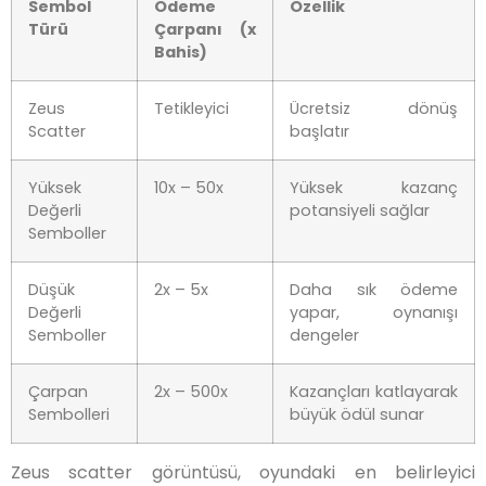
Sembol
Ödeme
Özellik
Türü
Çarpanı (x
Bahis)
Zeus
Tetikleyici
Ücretsiz dönüş
Scatter
başlatır
Yüksek
10x – 50x
Yüksek kazanç
Değerli
potansiyeli sağlar
Semboller
Düşük
2x – 5x
Daha sık ödeme
Değerli
yapar, oynanışı
Semboller
dengeler
Çarpan
2x – 500x
Kazançları katlayarak
Sembolleri
büyük ödül sunar
Zeus scatter görüntüsü, oyundaki en belirleyici