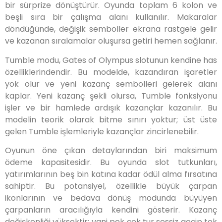
bir sürprize dönüştürür. Oyunda toplam 6 kolon ve
beşli sıra bir çalışma alanı kullanılır. Makaralar
döndüğünde, değişik semboller ekrana rastgele gelir
ve kazanan sıralamalar oluşursa getiri hemen sağlanır.
Tumble modu, Gates of Olympus slotunun kendine has
özelliklerindendir. Bu modelde, kazandıran işaretler
yok olur ve yeni kazanç sembolleri gelerek alanı
kaplar. Yeni kazanç şekli olursa, Tumble fonksiyonu
işler ve bir hamlede ardışık kazançlar kazanılır. Bu
modelin teorik olarak bitme sınırı yoktur; üst üste
gelen Tumble işlemleriyle kazançlar zincirlenebilir.
Oyunun öne çıkan detaylarından biri maksimum
ödeme kapasitesidir. Bu oyunda slot tutkunları,
yatırımlarının beş bin katına kadar ödül alma fırsatına
sahiptir. Bu potansiyel, özellikle büyük çarpan
ikonlarının ve bedava dönüş modunda büyüyen
çarpanların aracılığıyla kendini gösterir. Kazanç
değişkenliği yüksektir; yani pek çok tur sessiz geçip tek