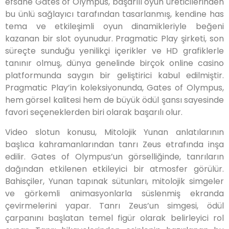
efsane Gates of Olympus, başarılı oyun üreticilerinden
bu ünlü sağlayıcı tarafından tasarlanmış, kendine has
tema ve etkileşimli oyun dinamikleriyle beğeni
kazanan bir slot oyunudur. Pragmatic Play şirketi, son
süreçte sunduğu yenilikçi içerikler ve HD grafiklerle
tanınır olmuş, dünya genelinde birçok online casino
platformunda saygın bir geliştirici kabul edilmiştir.
Pragmatic Play’in koleksiyonunda, Gates of Olympus,
hem görsel kalitesi hem de büyük ödül şansı sayesinde
favori seçeneklerden biri olarak başarılı olur.
Video slotun konusu, Mitolojik Yunan anlatılarının
başlıca kahramanlarından tanrı Zeus etrafında inşa
edilir. Gates of Olympus’un görselliğinde, tanrıların
dağından etkilenen etkileyici bir atmosfer görülür.
Bahisçiler, Yunan tapınak sütunları, mitolojik simgeler
ve görkemli animasyonlarla süslenmiş ekranda
çevirmelerini yapar. Tanrı Zeus’un simgesi, ödül
çarpanını başlatan temel figür olarak belirleyici rol