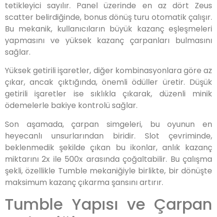
tetikleyici sayılır. Panel üzerinde en az dört Zeus
scatter belirdiğinde, bonus dönüş turu otomatik çalışır.
Bu mekanik, kullanıcıların büyük kazanç eşleşmeleri
yapmasını ve yüksek kazanç çarpanları bulmasını
sağlar.
Yüksek getirili işaretler, diğer kombinasyonlara göre az
çıkar, ancak çıktığında, önemli ödüller üretir. Düşük
getirili işaretler ise sıklıkla çıkarak, düzenli minik
ödemelerle bakiye kontrolü sağlar.
Son aşamada, çarpan simgeleri, bu oyunun en
heyecanlı unsurlarından biridir. Slot çevriminde,
beklenmedik şekilde çıkan bu ikonlar, anlık kazanç
miktarını 2x ile 500x arasında çoğaltabilir. Bu çalışma
şekli, özellikle Tumble mekaniğiyle birlikte, bir dönüşte
maksimum kazanç çıkarma şansını artırır.
Tumble Yapısı ve Çarpan