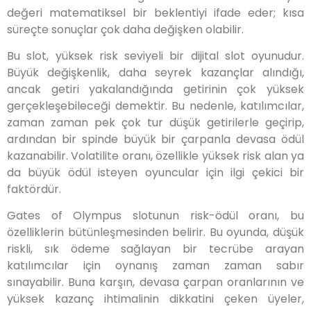
değeri matematiksel bir beklentiyi ifade eder; kısa
süreçte sonuçlar çok daha değişken olabilir.
Bu slot, yüksek risk seviyeli bir dijital slot oyunudur.
Büyük değişkenlik, daha seyrek kazançlar alındığı,
ancak getiri yakalandığında getirinin çok yüksek
gerçekleşebileceği demektir. Bu nedenle, katılımcılar,
zaman zaman pek çok tur düşük getirilerle geçirip,
ardından bir spinde büyük bir çarpanla devasa ödül
kazanabilir. Volatilite oranı, özellikle yüksek risk alan ya
da büyük ödül isteyen oyuncular için ilgi çekici bir
faktördür.
Gates of Olympus slotunun risk-ödül oranı, bu
özelliklerin bütünleşmesinden belirir. Bu oyunda, düşük
riskli, sık ödeme sağlayan bir tecrübe arayan
katılımcılar için oynanış zaman zaman sabır
sınayabilir. Buna karşın, devasa çarpan oranlarının ve
yüksek kazanç ihtimalinin dikkatini çeken üyeler,