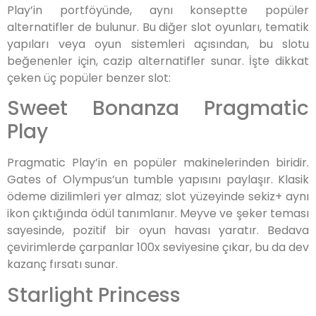
Play’in portföyünde, aynı konseptte popüler
alternatifler de bulunur. Bu diğer slot oyunları, tematik
yapıları veya oyun sistemleri açısından, bu slotu
beğenenler için, cazip alternatifler sunar. İşte dikkat
çeken üç popüler benzer slot:
Sweet Bonanza Pragmatic
Play
Pragmatic Play’in en popüler makinelerinden biridir.
Gates of Olympus’un tumble yapısını paylaşır. Klasik
ödeme dizilimleri yer almaz; slot yüzeyinde sekiz+ aynı
ikon çıktığında ödül tanımlanır. Meyve ve şeker teması
sayesinde, pozitif bir oyun havası yaratır. Bedava
çevirimlerde çarpanlar 100x seviyesine çıkar, bu da dev
kazanç fırsatı sunar.
Starlight Princess