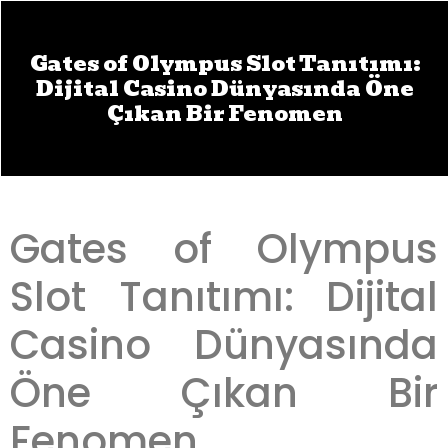
Gates of Olympus Slot Tanıtımı:
Dijital Casino Dünyasında Öne
Çıkan Bir Fenomen
Gates of Olympus
Slot Tanıtımı: Dijital
Casino Dünyasında
Öne Çıkan Bir
Fenomen