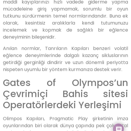
maddi kayıplarınızı hızlı vadede giderme yapma
mücadeleine giriş yapmamak, sorumlu bir oyun
tutkunu sürdürmenin temel normlarındandır. Buna ek
olarak, kesintisiz aralıklarla kendi tutumunuzu
incelemek ve kopmak de sağlıklı bir eğlence
deneyiminin bileşenidir.
Anılan normlar, Tanrıların Kapıları benzeri volatil
eğlence deneyimlerinde dalgalı kazanç sikluslarının
getirdiği gerginliği dindirir ve uzun dönemli periyotta
nispeten uyumlu bir yöntem kurmanıza destek verir.
Gates of Olympos’un
Çevrimiçi Bahis sitesi
Operatörlerdeki Yerleşimi
Olimpos Kapıları, Pragmatic Play şirketinin imza
oyunlarından biri olarak dünya çapında pek çok dijital