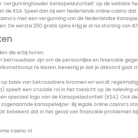
o ‘vergunninghouder kansspelautoriteit’ op de website heeft
 de KSA. Speel dan bij een Nederlands online casino dat in
ne casino’s met een vergunning van de Nederlandse Kansspe
 De eerste 250 gratis spins krijg je al na storting van €1
ken
n die erbij horen.
en betrouwbaar zijn om de persoonlijke en financiële ge
elkomstbonus te kiezen, bevestig je dat je akkoord gaat
d op basis van betrouwbare bronnen en wordt regelmatig
 speelt een cruciale rol in het toezicht op de naleving v
een speciaal logo van de Kansspelautoriteit (KSA). Ook de
 zogenaamde kansspelwijzer. Bij legale online casino’s st
Dit betekent dat in het geval van financiële problemen bij 