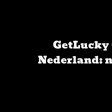
GetLucky C
Nederland: n