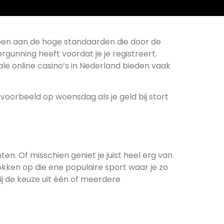
ldoen aan de hoge standaarden die door de
ergunning heeft voordat je je registreert.
ale online casino’s in Nederland bieden vaak
voorbeeld op woensdag als je geld bij stort
ten. Of misschien geniet je juist heel erg van
okken op die ene populaire sport waar je zo
j de keuze uit één of meerdere