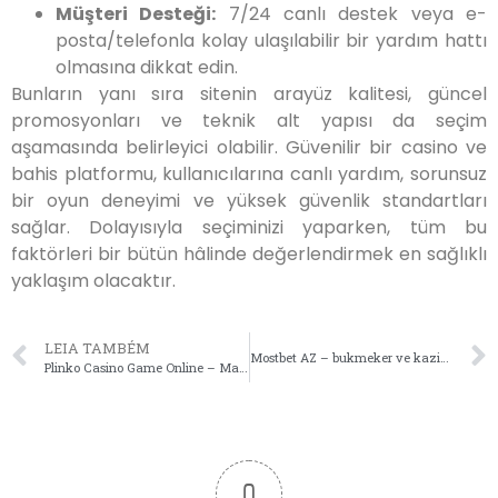
Müşteri Desteği:
7/24 canlı destek veya e-
posta/telefonla kolay ulaşılabilir bir yardım hattı
olmasına dikkat edin.
Bunların yanı sıra sitenin arayüz kalitesi, güncel
promosyonları ve teknik alt yapısı da seçim
aşamasında belirleyici olabilir. Güvenilir bir casino ve
bahis platformu, kullanıcılarına canlı yardım, sorunsuz
bir oyun deneyimi ve yüksek güvenlik standartları
sağlar. Dolayısıyla seçiminizi yaparken, tüm bu
faktörleri bir bütün hâlinde değerlendirmek en sağlıklı
yaklaşım olacaktır.
LEIA TAMBÉM
Mostbet AZ – bukmeker ve kazino Mostbet Giri rsmi sayt.26058 (2)
Plinko Casino Game Online – Maximize Your Winning Potential.1099
0