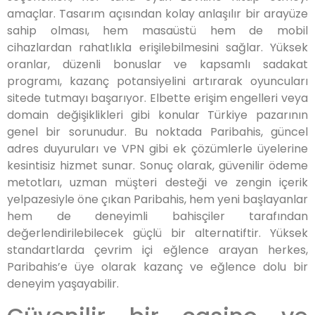
amaçlar. Tasarım açısından kolay anlaşılır bir arayüze
sahip olması, hem masaüstü hem de mobil
cihazlardan rahatlıkla erişilebilmesini sağlar. Yüksek
oranlar, düzenli bonuslar ve kapsamlı sadakat
programı, kazanç potansiyelini artırarak oyuncuları
sitede tutmayı başarıyor. Elbette erişim engelleri veya
domain değişiklikleri gibi konular Türkiye pazarının
genel bir sorunudur. Bu noktada Paribahis, güncel
adres duyuruları ve VPN gibi ek çözümlerle üyelerine
kesintisiz hizmet sunar. Sonuç olarak, güvenilir ödeme
metotları, uzman müşteri desteği ve zengin içerik
yelpazesiyle öne çıkan Paribahis, hem yeni başlayanlar
hem de deneyimli bahisçiler tarafından
değerlendirilebilecek güçlü bir alternatiftir. Yüksek
standartlarda çevrim içi eğlence arayan herkes,
Paribahis’e üye olarak kazanç ve eğlence dolu bir
deneyim yaşayabilir.