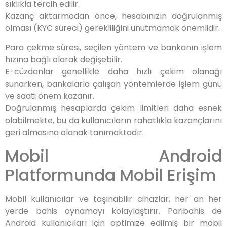
sıklıkla tercih edilir.
Kazanç aktarmadan önce, hesabınızın doğrulanmış
olması (KYC süreci) gerekliliğini unutmamak önemlidir.
Para çekme süresi, seçilen yöntem ve bankanın işlem
hızına bağlı olarak değişebilir.
E-cüzdanlar genellikle daha hızlı çekim olanağı
sunarken, bankalarla çalışan yöntemlerde işlem günü
ve saati önem kazanır.
Doğrulanmış hesaplarda çekim limitleri daha esnek
olabilmekte, bu da kullanıcıların rahatlıkla kazançlarını
geri almasına olanak tanımaktadır.
Mobil Android
Platformunda Mobil Erişim
Mobil kullanıcılar ve taşınabilir cihazlar, her an her
yerde bahis oynamayı kolaylaştırır. Paribahis de
Android kullanıcıları için optimize edilmiş bir mobil