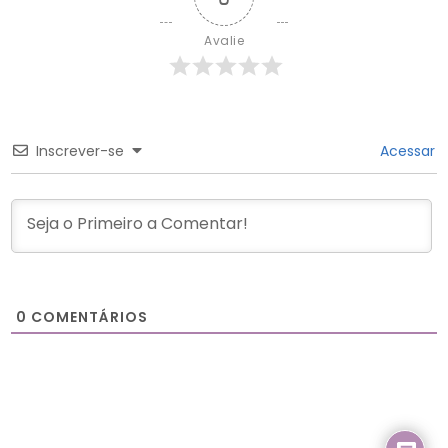
Avalie
Inscrever-se
Acessar
0
COMENTÁRIOS