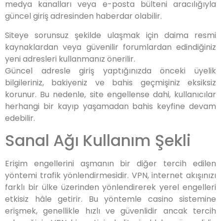
medya kanalları veya e-posta bülteni aracılığıyla
güncel giriş adresinden haberdar olabilir.
Siteye sorunsuz şekilde ulaşmak için daima resmi
kaynaklardan veya güvenilir forumlardan edindiğiniz
yeni adresleri kullanmanız önerilir.
Güncel adresle giriş yaptığınızda önceki üyelik
bilgileriniz, bakiyeniz ve bahis geçmişiniz eksiksiz
korunur. Bu nedenle, site engellense dahi, kullanıcılar
herhangi bir kayıp yaşamadan bahis keyfine devam
edebilir.
Sanal Ağı Kullanım Şekli
Erişim engellerini aşmanın bir diğer tercih edilen
yöntemi trafik yönlendirmesidir. VPN, internet akışınızı
farklı bir ülke üzerinden yönlendirerek yerel engelleri
etkisiz hâle getirir. Bu yöntemle casino sistemine
erişmek, genellikle hızlı ve güvenlidir ancak tercih