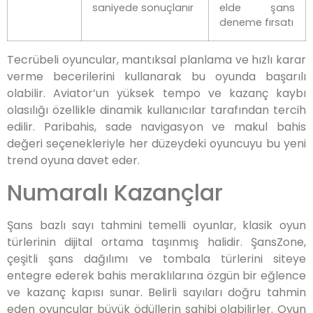
saniyede sonuçlanır
elde şans
deneme fırsatı
Tecrübeli oyuncular, mantıksal planlama ve hızlı karar
verme becerilerini kullanarak bu oyunda başarılı
olabilir. Aviator’un yüksek tempo ve kazanç kaybı
olasılığı özellikle dinamik kullanıcılar tarafından tercih
edilir. Paribahis, sade navigasyon ve makul bahis
değeri seçenekleriyle her düzeydeki oyuncuyu bu yeni
trend oyuna davet eder.
Numaralı Kazançlar
Şans bazlı sayı tahmini temelli oyunlar, klasik oyun
türlerinin dijital ortama taşınmış halidir. ŞansZone,
çeşitli şans dağılımı ve tombala türlerini siteye
entegre ederek bahis meraklılarına özgün bir eğlence
ve kazanç kapısı sunar. Belirli sayıları doğru tahmin
eden oyuncular büyük ödüllerin sahibi olabilirler. Oyun