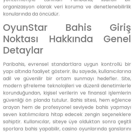
organizasyon olarak veri koruma ve denetlenebilirlik
konularında da öncüdür.
OyunStar Bahis Giriş
Noktası Hakkında Genel
Detaylar
Paribahis, evrensel standartlara uygun kontrollü bir
yapı altında faaliyet gösterir. Bu sayede, kullanıcılarına
adil ve güvenilir bir ortam sunmayı hedefler. Site,
modern şifreleme teknolojileri ve düzenli denetimlerle
korunduğundan, kişisel verilerin ve finansal işlemlerin
güvenliği ön planda tutulur. Bahis sitesi, hem eğlence
arayan hem de profesyonel seviyede bahis yapmayı
seven katılımcılara hitap edecek zengin seçeneklere
sahiptir. Kullanıcılar, siteye üye olduktan sonra çeşitli
sporlara bahis yapabilir, casino oyunlarında şanslarını