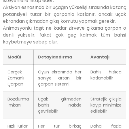
isteyenlere hitap eder.
Aksiyon esnasında bir uçağın yükselişi sırasında kazanç
potansiyeli tutar bir çarpanla katlanır, ancak uçak
ekrandan çıkmadan çıkış komutu yapmak gerekir.
Animasyonlu taşıt ne kadar zirveye çıkarsa çarpan o
denli yükselir, fakat çok geç kalmak tüm bahsi
kaybetmeye sebep olur.
Modül
Detaylandırma
Avantajı
Gerçek
Oyun ekranında her
Bahis hızlıca
Zamanlı
saniye artan bir
katlanabilir
Çarpan
çarpan sistemi
Bozdurma
Uçak gitmeden
Stratejik çıkışla
İmkanı
bahis nakde
kayıp minimize
çevrilebilir
edilebilir
Hızlı Turlar
Her tur birkaç
Daha fazla