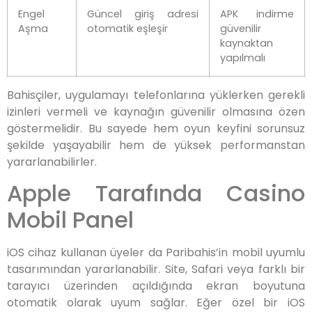
Engel
Güncel giriş adresi
APK indirme
Aşma
otomatik eşleşir
güvenilir
kaynaktan
yapılmalı
Bahisçiler, uygulamayı telefonlarına yüklerken gerekli
izinleri vermeli ve kaynağın güvenilir olmasına özen
göstermelidir. Bu sayede hem oyun keyfini sorunsuz
şekilde yaşayabilir hem de yüksek performanstan
yararlanabilirler.
Apple Tarafında Casino
Mobil Panel
iOS cihaz kullanan üyeler da Paribahis’in mobil uyumlu
tasarımından yararlanabilir. Site, Safari veya farklı bir
tarayıcı üzerinden açıldığında ekran boyutuna
otomatik olarak uyum sağlar. Eğer özel bir iOS