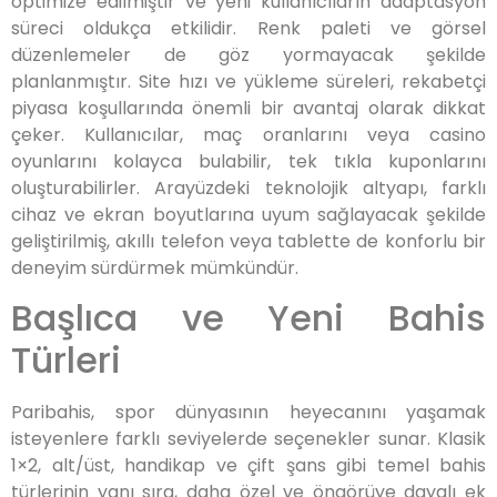
optimize edilmiştir ve yeni kullanıcıların adaptasyon
süreci oldukça etkilidir. Renk paleti ve görsel
düzenlemeler de göz yormayacak şekilde
planlanmıştır. Site hızı ve yükleme süreleri, rekabetçi
piyasa koşullarında önemli bir avantaj olarak dikkat
çeker. Kullanıcılar, maç oranlarını veya casino
oyunlarını kolayca bulabilir, tek tıkla kuponlarını
oluşturabilirler. Arayüzdeki teknolojik altyapı, farklı
cihaz ve ekran boyutlarına uyum sağlayacak şekilde
geliştirilmiş, akıllı telefon veya tablette de konforlu bir
deneyim sürdürmek mümkündür.
Başlıca ve Yeni Bahis
Türleri
Paribahis, spor dünyasının heyecanını yaşamak
isteyenlere farklı seviyelerde seçenekler sunar. Klasik
1×2, alt/üst, handikap ve çift şans gibi temel bahis
türlerinin yanı sıra, daha özel ve öngörüye dayalı ek