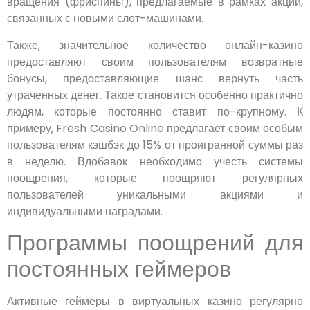
вращения (фриспины), предлагаемые в рамках акций,
связанных с новыми слот-машинами.
Также, значительное количество онлайн-казино
предоставляют своим пользователям возвратные
бонусы, предоставляющие шанс вернуть часть
утраченных денег. Такое становится особенно практично
людям, которые постоянно ставит по-крупному. К
примеру, Fresh Casino Online предлагает своим особым
пользователям кэшбэк до 15% от проигранной суммы раз
в неделю. Вдобавок необходимо учесть системы
поощрения, которые поощряют регулярных
пользователей уникальными акциями и
индивидуальными наградами.
Программы поощрений для
постоянных геймеров
Активные геймеры в виртуальных казино регулярно