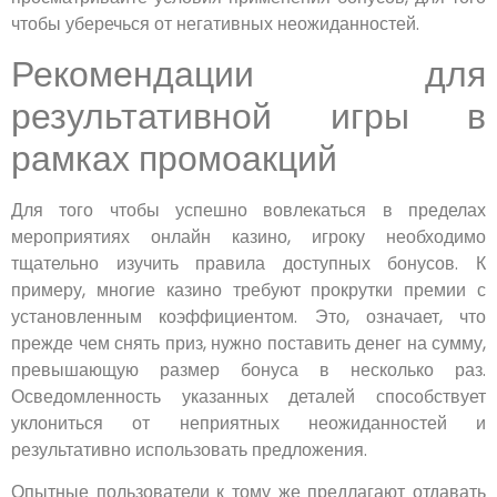
чтобы уберечься от негативных неожиданностей.
Рекомендации для
результативной игры в
рамках промоакций
Для того чтобы успешно вовлекаться в пределах
мероприятиях онлайн казино, игроку необходимо
тщательно изучить правила доступных бонусов. К
примеру, многие казино требуют прокрутки премии с
установленным коэффициентом. Это, означает, что
прежде чем снять приз, нужно поставить денег на сумму,
превышающую размер бонуса в несколько раз.
Осведомленность указанных деталей способствует
уклониться от неприятных неожиданностей и
результативно использовать предложения.
Опытные пользователи к тому же предлагают отдавать