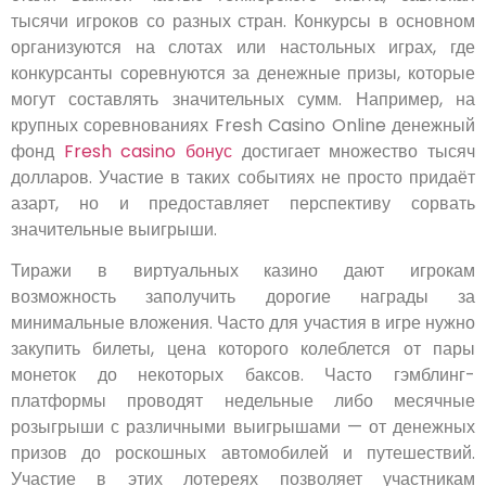
тысячи игроков со разных стран. Конкурсы в основном
организуются на слотах или настольных играх, где
конкурсанты соревнуются за денежные призы, которые
могут составлять значительных сумм. Например, на
крупных соревнованиях Fresh Casino Online денежный
фонд
Fresh casino бонус
достигает множество тысяч
долларов. Участие в таких событиях не просто придаёт
азарт, но и предоставляет перспективу сорвать
значительные выигрыши.
Тиражи в виртуальных казино дают игрокам
возможность заполучить дорогие награды за
минимальные вложения. Часто для участия в игре нужно
закупить билеты, цена которого колеблется от пары
монеток до некоторых баксов. Часто гэмблинг-
платформы проводят недельные либо месячные
розыгрыши с различными выигрышами — от денежных
призов до роскошных автомобилей и путешествий.
Участие в этих лотереях позволяет участникам