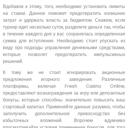
Вдобавок к этому, того, необходимо установить лимиты
на ставки. Данное поможет предотвратить излишних
затрат и удержать власть за бюджетом. Скажем, если
турнир идет несколько суток, разделите деньги так, чтобы
в течение каждого дня у вас сохранялась определенная
сумма для вступления. Необходимо стоит упускать из
виду про подходы управления денежными средствами,
которые позволят предотвратить импульсивных
решений.
К тому же не стоит игнорировать акционные
предложения игорного заведения. Различные
платформы, включая Fresh Casino Online,
предоставляют вознаграждения за игру или депозитные
бонусы, которые способны значительно повысить ваш
стартовый капитал. Применяйте данные разумно, чтобы
заполучить дополнительное превосходство без
избыточных вложений. Впрочем вдумчиво
просматривайте условия применения бонусов, для того