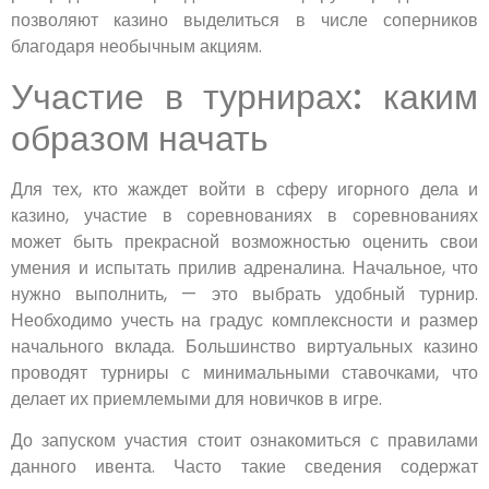
позволяют казино выделиться в числе соперников
благодаря необычным акциям.
Участие в турнирах: каким
образом начать
Для тех, кто жаждет войти в сферу игорного дела и
казино, участие в соревнованиях в соревнованиях
может быть прекрасной возможностью оценить свои
умения и испытать прилив адреналина. Начальное, что
нужно выполнить, — это выбрать удобный турнир.
Необходимо учесть на градус комплексности и размер
начального вклада. Большинство виртуальных казино
проводят турниры с минимальными ставочками, что
делает их приемлемыми для новичков в игре.
До запуском участия стоит ознакомиться с правилами
данного ивента. Часто такие сведения содержат