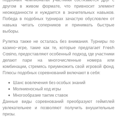
другом в живом формате, что привносит элемент
неожиданности и нуждается в значительных навыков.
Победа в подобных турнирах зачастую обусловлен от
навыка читать соперников и принимать быстрые
выборы.
Рулетка также не осталась без внимания. Турниры по
казино-игре, такие как те, которые предлагает Fresh
Casino, предоставляют особенный подход, где участники
делают пари на многочисленные номера или
комбинации, стремясь приумножить свой игровой фонд.
Плюсы подобных соревнований включают в себя:
Шанс вовлечения без особых знаний
Молниеносный ход игры
Многообразие тактик ставок
Данные виды соревнований преобразуют геймплей
увлекательнее и позволяют получить внушительные
призы.