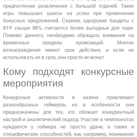
предпочтение развлечения с большой отдачей. Такие
игры повышают шансы на успех при применении
бонусных предложений. Скажем, однорукие бандиты с
RTP свыше 96% считаются более выгодные для пари.
Помимо данного, необходимо обращать внимание на
временные пределы промоакций. Многие
вознаграждения имеют срок действия, и если не
использовать их в срок, они просто исчезнут.
Кому подходят конкурсные
мероприятия
Конкурсные активности в казино привлекают
разнообразных геймеров, но в особенности они
предназначены для тех, кто обожает конкурентный
настрой и аналитический подход. Участие в чемпионатах
нуждается у геймера не просто удачи, а также и
специфических способностей, как, например, понимание