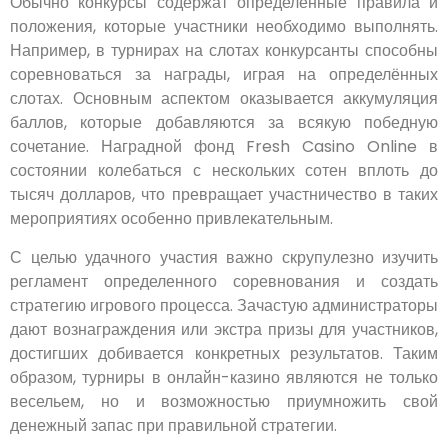
Обычно конкурсы содержат определенные правила и
положения, которые участники необходимо выполнять.
Например, в турнирах на слотах конкурсанты способны
соревноваться за награды, играя на определённых
слотах. Основным аспектом оказывается аккумуляция
баллов, которые добавляются за всякую победную
сочетание. Наградной фонд Fresh Casino Online в
состоянии колебаться с нескольких сотен вплоть до
тысяч долларов, что превращает участничество в таких
мероприятиях особенно привлекательным.
С целью удачного участия важно скрупулезно изучить
регламент определенного соревнования и создать
стратегию игрового процесса. Зачастую администраторы
дают вознаграждения или экстра призы для участников,
достигших добивается конкретных результатов. Таким
образом, турниры в онлайн-казино являются не только
весельем, но и возможностью приумножить свой
денежный запас при правильной стратегии.