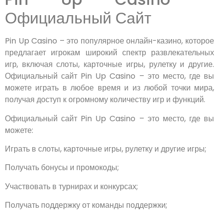
Официальный Сайт
Pin Up Casino – это популярное онлайн-казино, которое
предлагает игрокам широкий спектр развлекательных
игр, включая слоты, карточные игры, рулетку и другие.
Официальный сайт Pin Up Casino – это место, где вы
можете играть в любое время и из любой точки мира,
получая доступ к огромному количеству игр и функций.
Официальный сайт Pin Up Casino – это место, где вы
можете:
Играть в слоты, карточные игры, рулетку и другие игры;
Получать бонусы и промокоды;
Участвовать в турнирах и конкурсах;
Получать поддержку от команды поддержки;