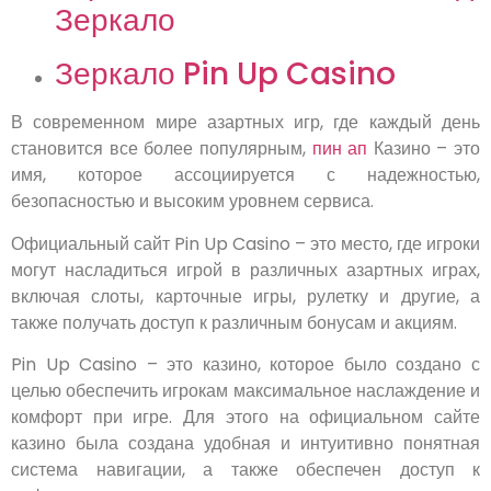
Зеркало
Зеркало Pin Up Casino
В современном мире азартных игр, где каждый день
становится все более популярным,
пин ап
Казино – это
имя, которое ассоциируется с надежностью,
безопасностью и высоким уровнем сервиса.
Официальный сайт Pin Up Casino – это место, где игроки
могут насладиться игрой в различных азартных играх,
включая слоты, карточные игры, рулетку и другие, а
также получать доступ к различным бонусам и акциям.
Pin Up Casino – это казино, которое было создано с
целью обеспечить игрокам максимальное наслаждение и
комфорт при игре. Для этого на официальном сайте
казино была создана удобная и интуитивно понятная
система навигации, а также обеспечен доступ к