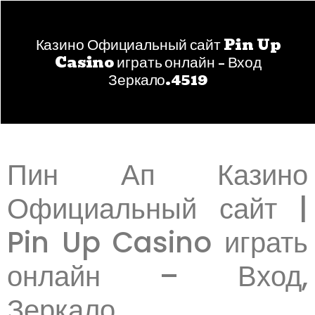
Казино Официальный сайт Pin Up
Casino играть онлайн – Вход
Зеркало.4519
Пин Ап Казино
Официальный сайт |
Pin Up Casino играть
онлайн – Вход,
Зеркало