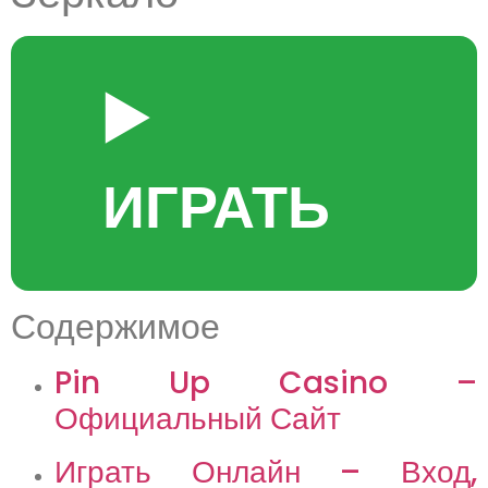
▶️
ИГРАТЬ
Содержимое
Pin Up Casino –
Официальный Сайт
Играть Онлайн – Вход,