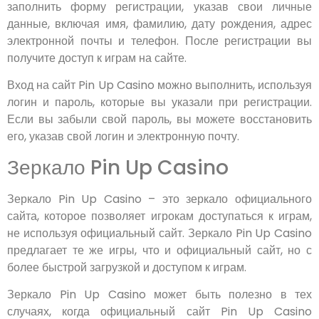
заполнить форму регистрации, указав свои личные
данные, включая имя, фамилию, дату рождения, адрес
электронной почты и телефон. После регистрации вы
получите доступ к играм на сайте.
Вход на сайт Pin Up Casino можно выполнить, используя
логин и пароль, которые вы указали при регистрации.
Если вы забыли свой пароль, вы можете восстановить
его, указав свой логин и электронную почту.
Зеркало Pin Up Casino
Зеркало Pin Up Casino – это зеркало официального
сайта, которое позволяет игрокам доступаться к играм,
не используя официальный сайт. Зеркало Pin Up Casino
предлагает те же игры, что и официальный сайт, но с
более быстрой загрузкой и доступом к играм.
Зеркало Pin Up Casino может быть полезно в тех
случаях, когда официальный сайт Pin Up Casino