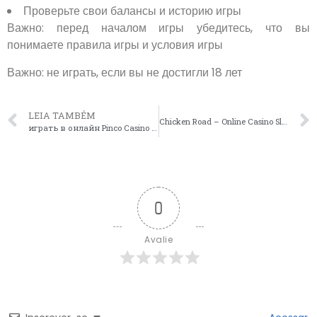
Проверьте свои балансы и историю игры
Важно: перед началом игры убедитесь, что вы
понимаете правила игры и условия игры
Важно: не играть, если вы не достигли 18 лет
LEIA TAMBÉM
Chicken Road – Online Casino Slot Celebrating Chickens Braving Busy Roads.1080 (2)
играть в онлайн Pinco Casino – официальный сайт.2584
0
Avalie