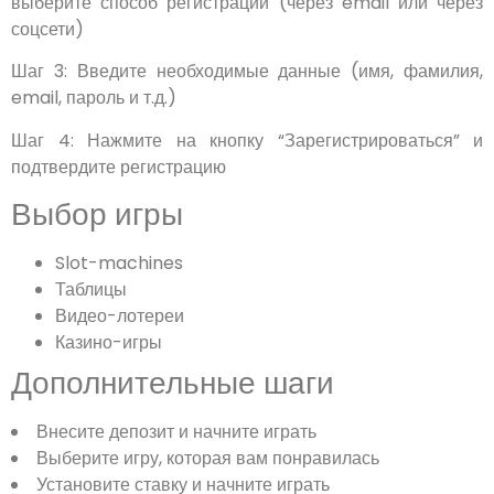
выберите способ регистрации (через email или через
соцсети)
Шаг 3: Введите необходимые данные (имя, фамилия,
email, пароль и т.д.)
Шаг 4: Нажмите на кнопку “Зарегистрироваться” и
подтвердите регистрацию
Выбор игры
Slot-machines
Таблицы
Видео-лотереи
Казино-игры
Дополнительные шаги
Внесите депозит и начните играть
Выберите игру, которая вам понравилась
Установите ставку и начните играть