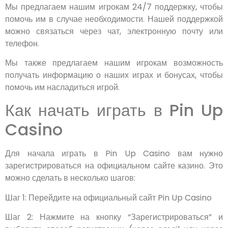
Мы предлагаем нашим игрокам 24/7 поддержку, чтобы
помочь им в случае необходимости. Нашей поддержкой
можно связаться через чат, электронную почту или
телефон.
Мы также предлагаем нашим игрокам возможность
получать информацию о наших играх и бонусах, чтобы
помочь им насладиться игрой.
Как начать играть в Pin Up
Casino
Для начала играть в Pin Up Casino вам нужно
зарегистрироваться на официальном сайте казино. Это
можно сделать в несколько шагов:
Шаг 1: Перейдите на официальный сайт Pin Up Casino
Шаг 2: Нажмите на кнопку “Зарегистрироваться” и