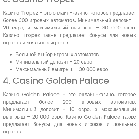
Казино Tropez – это онлайн-казино, которое предлагает
более 300 игровых автоматов. Минимальный депозит –
20 евро, а максимальный выигрыш – 30 000 евро.
Казино Tropez также предлагает бонусы для новых
игроков и лояльных игроков.
Большой выбор игровых автоматов
Минимальный депозит – 20 евро
Максимальный выигрыш – 30 000 евро
4. Casino Golden Palace
Казино Golden Palace – это онлайн-казино, которое
предлагает более 200 игровых автоматов.
Минимальный депозит – 10 евро, а максимальный
выигрыш – 20 000 евро. Казино Golden Palace также
предлагает бонусы для новых игроков и лояльных
игроков.