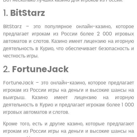
1.
BitStarz
BitStarz – это популярное онлайн-казино, которое
предлагает игрокам из России более 2 000 игровых
автоматов и слотов. Казино имеет лицензию на игорную
деятельность в Курио, что обеспечивает безопасность и
честность игры.
2.
FortuneJack
FortuneJack – это онлайн-казино, которое предлагает
игрокам из России игры на деньги и высокие шансы на
выигрыш. Казино имеет лицензию на игорную
деятельность в Курио и предлагает игрокам более 1 000
игровых автоматов и слотов.
Кроме того, есть и другие казино, которые предлагают
игрокам из России игры на деньги и высокие шансы на