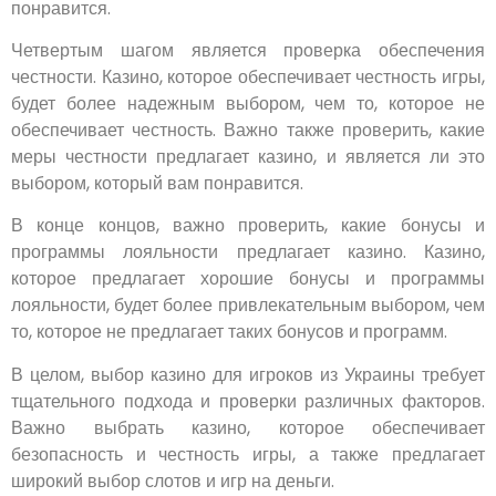
понравится.
Четвертым шагом является проверка обеспечения
честности. Казино, которое обеспечивает честность игры,
будет более надежным выбором, чем то, которое не
обеспечивает честность. Важно также проверить, какие
меры честности предлагает казино, и является ли это
выбором, который вам понравится.
В конце концов, важно проверить, какие бонусы и
программы лояльности предлагает казино. Казино,
которое предлагает хорошие бонусы и программы
лояльности, будет более привлекательным выбором, чем
то, которое не предлагает таких бонусов и программ.
В целом, выбор казино для игроков из Украины требует
тщательного подхода и проверки различных факторов.
Важно выбрать казино, которое обеспечивает
безопасность и честность игры, а также предлагает
широкий выбор слотов и игр на деньги.