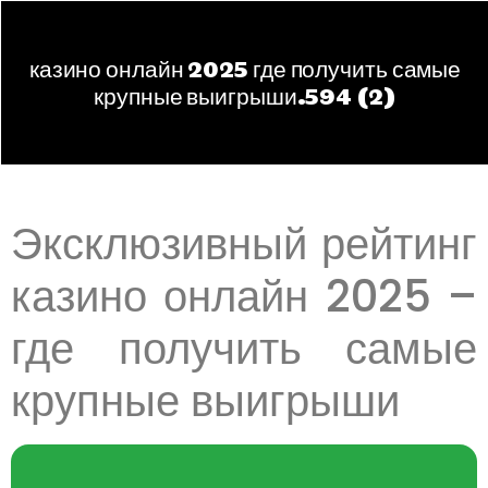
казино онлайн 2025 где получить самые
крупные выигрыши.594 (2)
Эксклюзивный рейтинг
казино онлайн 2025 –
где получить самые
крупные выигрыши