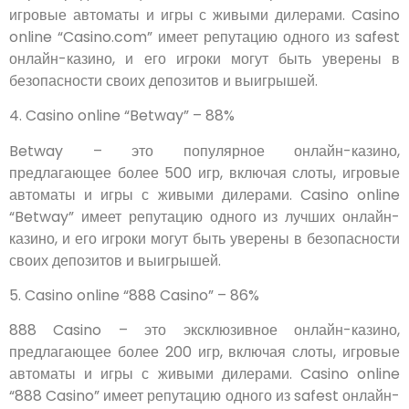
игровые автоматы и игры с живыми дилерами. Casino
online “Casino.com” имеет репутацию одного из safest
онлайн-казино, и его игроки могут быть уверены в
безопасности своих депозитов и выигрышей.
4. Casino online “Betway” – 88%
Betway – это популярное онлайн-казино,
предлагающее более 500 игр, включая слоты, игровые
автоматы и игры с живыми дилерами. Casino online
“Betway” имеет репутацию одного из лучших онлайн-
казино, и его игроки могут быть уверены в безопасности
своих депозитов и выигрышей.
5. Casino online “888 Casino” – 86%
888 Casino – это эксклюзивное онлайн-казино,
предлагающее более 200 игр, включая слоты, игровые
автоматы и игры с живыми дилерами. Casino online
“888 Casino” имеет репутацию одного из safest онлайн-