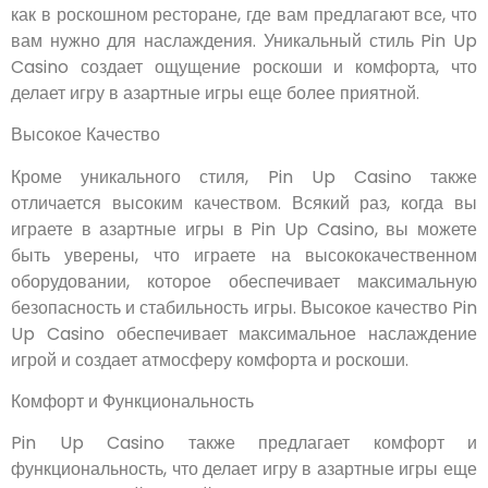
как в роскошном ресторане, где вам предлагают все, что
вам нужно для наслаждения. Уникальный стиль Pin Up
Casino создает ощущение роскоши и комфорта, что
делает игру в азартные игры еще более приятной.
Высокое Качество
Кроме уникального стиля, Pin Up Casino также
отличается высоким качеством. Всякий раз, когда вы
играете в азартные игры в Pin Up Casino, вы можете
быть уверены, что играете на высококачественном
оборудовании, которое обеспечивает максимальную
безопасность и стабильность игры. Высокое качество Pin
Up Casino обеспечивает максимальное наслаждение
игрой и создает атмосферу комфорта и роскоши.
Комфорт и Функциональность
Pin Up Casino также предлагает комфорт и
функциональность, что делает игру в азартные игры еще