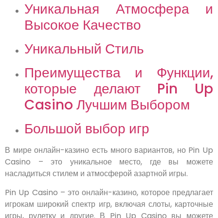
Уникальная Атмосфера и
Высокое Качество
Уникальный Стиль
Преимущества и Функции,
которые делают Pin Up
Casino Лучшим Выбором
Большой выбор игр
В мире онлайн-казино есть много вариантов, но Pin Up
Casino – это уникальное место, где вы можете
насладиться стилем и атмосферой азартной игры.
Pin Up Casino – это онлайн-казино, которое предлагает
игрокам широкий спектр игр, включая слоты, карточные
игры, рулетку и другие. В Pin Up Casino вы можете