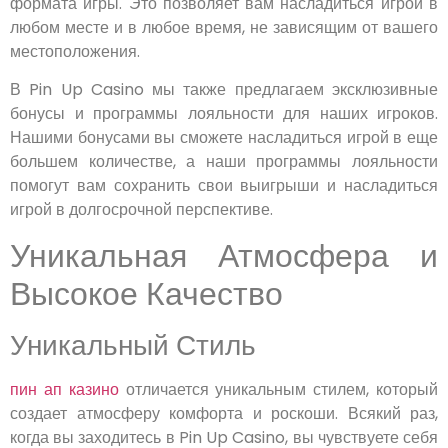
формата игры. Это позволяет вам насладиться игрой в
любом месте и в любое время, не зависящим от вашего
местоположения.
В Pin Up Casino мы также предлагаем эксклюзивные
бонусы и программы лояльности для наших игроков.
Нашими бонусами вы сможете насладиться игрой в еще
большем количестве, а наши программы лояльности
помогут вам сохранить свои выигрыши и насладиться
игрой в долгосрочной перспективе.
Уникальная Атмосфера и
Высокое Качество
Уникальный Стиль
пин ап казино
отличается уникальным стилем, который
создает атмосферу комфорта и роскоши. Всякий раз,
когда вы заходитесь в Pin Up Casino, вы чувствуете себя