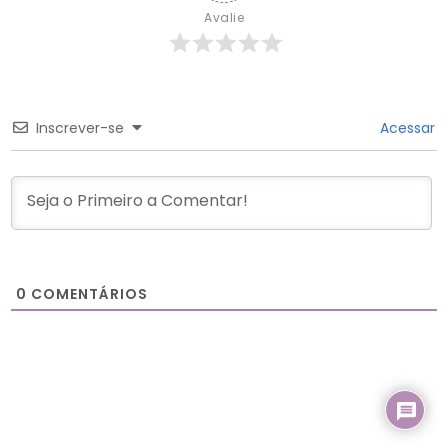
Avalie
Inscrever-se
Acessar
0
COMENTÁRIOS