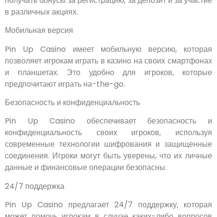
получать бонусы за регистрацию, за депозит и за участие
в различных акциях.
Мобильная версия
Pin Up Casino имеет мобильную версию, которая
позволяет игрокам играть в казино на своих смартфонах
и планшетах. Это удобно для игроков, которые
предпочитают играть на-the-go.
Безопасность и конфиденциальность
Pin Up Casino обеспечивает безопасность и
конфиденциальность своих игроков, используя
современные технологии шифрования и защищенные
соединения. Игроки могут быть уверены, что их личные
данные и финансовые операции безопасны.
24/7 поддержка
Pin Up Casino предлагает 24/7 поддержку, которая
может помочь игрокам в случае каких-либо вопросов