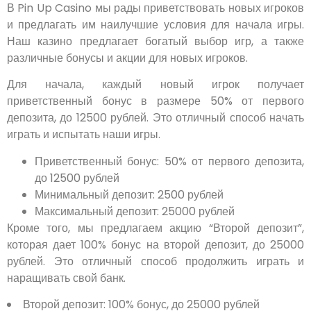
В Pin Up Casino мы рады приветствовать новых игроков
и предлагать им наилучшие условия для начала игры.
Наш казино предлагает богатый выбор игр, а также
различные бонусы и акции для новых игроков.
Для начала, каждый новый игрок получает
приветственный бонус в размере 50% от первого
депозита, до 12500 рублей. Это отличный способ начать
играть и испытать наши игры.
Приветственный бонус: 50% от первого депозита,
до 12500 рублей
Минимальный депозит: 2500 рублей
Максимальный депозит: 25000 рублей
Кроме того, мы предлагаем акцию “Второй депозит”,
которая дает 100% бонус на второй депозит, до 25000
рублей. Это отличный способ продолжить играть и
наращивать свой банк.
Второй депозит: 100% бонус, до 25000 рублей