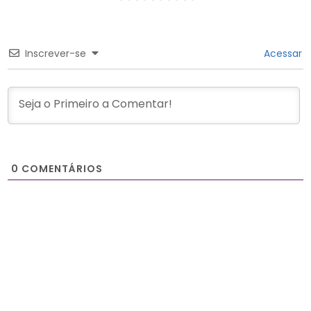
Inscrever-se
Acessar
0
COMENTÁRIOS