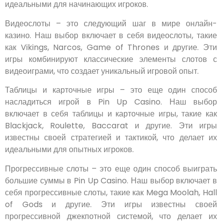
идеальными для начинающих игроков.
Видеослоты – это следующий шаг в мире онлайн-
казино. Наш выбор включает в себя видеослоты, такие
как Vikings, Narcos, Game of Thrones и другие. Эти
игры комбинируют классические элементы слотов с
видеоиграми, что создает уникальный игровой опыт.
Таблицы и карточные игры – это еще один способ
насладиться игрой в Pin Up Casino. Наш выбор
включает в себя таблицы и карточные игры, такие как
Blackjack, Roulette, Baccarat и другие. Эти игры
известны своей стратегией и тактикой, что делает их
идеальными для опытных игроков.
Прогрессивные слоты – это еще один способ выиграть
большие суммы в Pin Up Casino. Наш выбор включает в
себя прогрессивные слоты, такие как Mega Moolah, Hall
of Gods и другие. Эти игры известны своей
прогрессивной джекпотной системой, что делает их