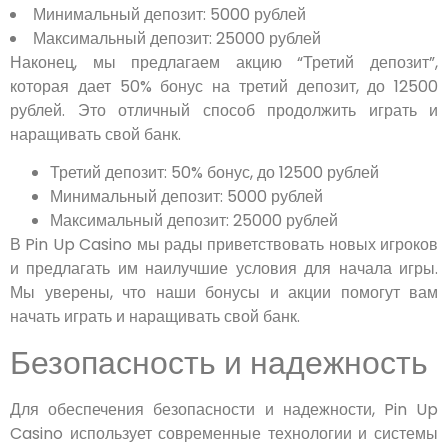
Минимальный депозит: 5000 рублей
Максимальный депозит: 25000 рублей
Наконец, мы предлагаем акцию “Третий депозит”,
которая дает 50% бонус на третий депозит, до 12500
рублей. Это отличный способ продолжить играть и
наращивать свой банк.
Третий депозит: 50% бонус, до 12500 рублей
Минимальный депозит: 5000 рублей
Максимальный депозит: 25000 рублей
В Pin Up Casino мы рады приветствовать новых игроков
и предлагать им наилучшие условия для начала игры.
Мы уверены, что наши бонусы и акции помогут вам
начать играть и наращивать свой банк.
Безопасность и надежность
Для обеспечения безопасности и надежности, Pin Up
Casino использует современные технологии и системы