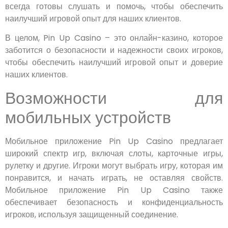
всегда готовы слушать и помочь, чтобы обеспечить
наилучший игровой опыт для наших клиентов.
В целом, Pin Up Casino – это онлайн-казино, которое
заботится о безопасности и надежности своих игроков,
чтобы обеспечить наилучший игровой опыт и доверие
наших клиентов.
Возможности для
мобильных устройств
Мобильное приложение Pin Up Casino предлагает
широкий спектр игр, включая слоты, карточные игры,
рулетку и другие. Игроки могут выбрать игру, которая им
понравится, и начать играть, не оставляя свойств.
Мобильное приложение Pin Up Casino также
обеспечивает безопасность и конфиденциальность
игроков, используя защищенный соединение.