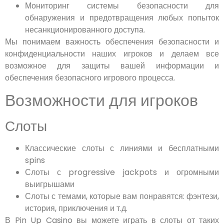
Мониторинг системы безопасности для
обнаружения и предотвращения любых попыток
несанкционированного доступа.
Мы понимаем важность обеспечения безопасности и
конфиденциальности наших игроков и делаем все
возможное для защиты вашей информации и
обеспечения безопасного игрового процесса.
Возможности для игроков
Слоты
Классические слоты с линиями и бесплатными
spins
Слоты с progressive jackpots и огромными
выигрышами
Слоты с темами, которые вам понравятся: фэнтези,
история, приключения и т.д.
В Pin Up Casino вы можете играть в слоты от таких