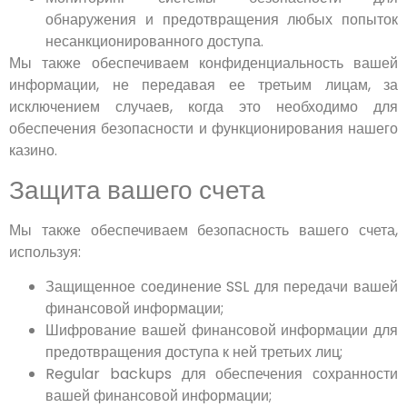
обнаружения и предотвращения любых попыток
несанкционированного доступа.
Мы также обеспечиваем конфиденциальность вашей
информации, не передавая ее третьим лицам, за
исключением случаев, когда это необходимо для
обеспечения безопасности и функционирования нашего
казино.
Защита вашего счета
Мы также обеспечиваем безопасность вашего счета,
используя:
Защищенное соединение SSL для передачи вашей
финансовой информации;
Шифрование вашей финансовой информации для
предотвращения доступа к ней третьих лиц;
Regular backups для обеспечения сохранности
вашей финансовой информации;