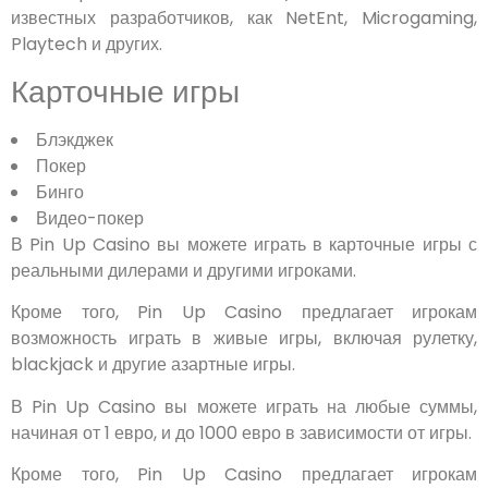
известных разработчиков, как NetEnt, Microgaming,
Playtech и других.
Карточные игры
Блэкджек
Покер
Бинго
Видео-покер
В Pin Up Casino вы можете играть в карточные игры с
реальными дилерами и другими игроками.
Кроме того, Pin Up Casino предлагает игрокам
возможность играть в живые игры, включая рулетку,
blackjack и другие азартные игры.
В Pin Up Casino вы можете играть на любые суммы,
начиная от 1 евро, и до 1000 евро в зависимости от игры.
Кроме того, Pin Up Casino предлагает игрокам