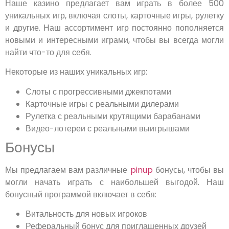
Наше казино предлагает вам играть в более 500
уникальных игр, включая слоты, карточные игры, рулетку
и другие. Наш ассортимент игр постоянно пополняется
новыми и интересными играми, чтобы вы всегда могли
найти что-то для себя.
Некоторые из наших уникальных игр:
Слоты с прогрессивными джекпотами
Карточные игры с реальными дилерами
Рулетка с реальными крутящими барабанами
Видео-лотереи с реальными выигрышами
Бонусы
Мы предлагаем вам различные
pinup
бонусы, чтобы вы
могли начать играть с наибольшей выгодой. Наш
бонусный программой включает в себя:
Витальность для новых игроков
Реферальный бонус для приглашенных друзей