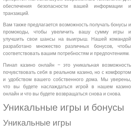
обеспечения безопасности вашей информации и
транзакций.
Вам также предлагается возможность получать бонусы и
промокоды, чтобы увеличить вашу сумму игры и
улучшить свои шансы на выигрыш. Нашей командой
разработано множество различных бонусов, чтобы
соответствовать вашим потребностям и предпочтениям.
Пинап казино онлайн – это уникальная возможность
почувствовать себя в реальном казино, но с комфортом
и удобством вашего собственного дома. Мы уверены,
что вы будете наслаждаться игрой в нашем казино
онлайн и что вы будете возвращаться снова и снова.
Уникальные игры и бонусы
Уникальные игры