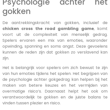
Psychologie achter het
gokken
De aantrekkingskracht van gokken, inclusief de
chicken cross the road gambling game
, komt
voort uit de complexiteit van menselijk gedrag.
Spelers ervaren een mix van emoties, waaronder
opwinding, spanning en soms angst. Deze gevoelens
kunnen de reden zijn dat gokken zo verslavend kan
zijn.
Het is belangrijk voor spelers om zich bewust te zijn
van hun emoties tijdens het spelen. Het begrijpen van
de psychologie achter gokgedrag kan helpen bij het
maken van betere keuzes en het vermijden van
overmatige risico’s. Daarnaast helpt het ook om
verantwoordelijk te gokken en de juiste balans te
vinden tussen plezier en risico.