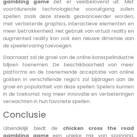
gambling game
ziet er veelbelovend uit. Met
voortdurende technologische vooruitgang zullen
spellen zoals deze steeds geavanceerder worden,
met verbeterde graphics, interactieve elementen en
meer betrokkenheid. Het gebruik van virtual reality en
augmented reality kan ook een nieuwe dimensie aan
de speelervaring toevoegen.
Daarnaast zal de groei van de online kansspelindustrie
blijven toenemen. De beschikbaarheid van meer
platforms en de toenemende acceptatie van online
gokken in verschillende regio’s zal bijdragen aan de
groei en populariteit van deze spellen. Spelers kunnen
in de toekomst nog meer innovatie en verbeteringen
verwachten in hun favoriete spellen.
Conclusie
Uiteindelijk biedt de
chicken cross the road
gambling game
een unieke mix van spanning,