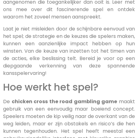
aangenomen die toegankelijker dan ooit is. Leer met
ons mee over dit fascinerende spel en ontdek
waarom het zoveel mensen aanspreekt.
Laat je niet misleiden door de schijnbare eenvoud van
het spel; de strategie en de keuzes die spelers maken,
kunnen een aanzienlijke impact hebben op hun
winsten. Van de keuze van inzetten tot het timen van
de acties, elke beslissing telt. Bereid je voor op een
diepgaande verkenning van deze spannende
kansspelervaring!
Hoe werkt het spel?
De
chicken cross the road gambling game
maakt
gebruik van een eenvoudig maar boeiend concept.
Speelers moeten de kip veilig naar de overkant van de
weg leiden, maar er zijn obstakels en risico’s die hen
kunnen tegenhouden. Het spel heeft meestal een