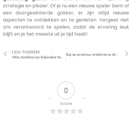
strategie en plezier. Of je nu een nieuwe speler bent of
een doorgewinterde gokker, er zijn altijd nieuwe
aspecten te ontdekken en te genieten. Vergeet niet
om verantwoord te spelen, zodat de ervaring leuk
blijft en je het meeste uit je tijd haalt!
LEIA TAMBÉM
Kip op avontuur overleven in de gevaarlijke straat!
1Win Azerbaycan bukmeker Rsmi Veb Sayt.962
0
Avalie