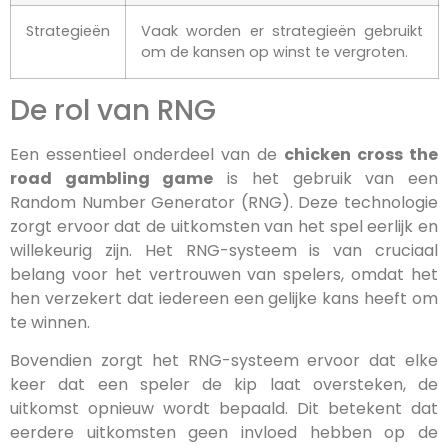
Strategieën
Vaak worden er strategieën gebruikt
om de kansen op winst te vergroten.
De rol van RNG
Een essentieel onderdeel van de
chicken cross the
road gambling game
is het gebruik van een
Random Number Generator (RNG). Deze technologie
zorgt ervoor dat de uitkomsten van het spel eerlijk en
willekeurig zijn. Het RNG-systeem is van cruciaal
belang voor het vertrouwen van spelers, omdat het
hen verzekert dat iedereen een gelijke kans heeft om
te winnen.
Bovendien zorgt het RNG-systeem ervoor dat elke
keer dat een speler de kip laat oversteken, de
uitkomst opnieuw wordt bepaald. Dit betekent dat
eerdere uitkomsten geen invloed hebben op de