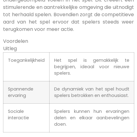
stimulerende en aantrekkelijke omgeving die uitnodigt
tot herhaald spelen. Bovendien zorgt de competitieve
aard van het spel ervoor dat spelers steeds weer
terugkomen voor meer actie.
Voordelen
Uitleg
Toegankelijkheid
Het spel is gemakkelijk te
begrijpen, ideaal voor nieuwe
spelers.
Spannende
De dynamiek van het spel houdt
ervaring
spelers betrokken en enthousiast.
Sociale
Spelers kunnen hun ervaringen
interactie
delen en elkaar aanbevelingen
doen.