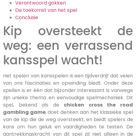
Verantwoord gokken
De toekomst van het spel
Conclusie
Kip oversteekt de
weg: een verrassend
kansspel wacht!
Het spelen van kansspelen is een tijdverdrijf dat velen
van ons fascinaties en opwinding biedt. Onder deze
spellen is er één dat bijzonder interessant is vanwege
zijn unieke thema en eenvoudige spelmechaniek. Dit
spel, bekend als de
chicken cross the road
gambling game
, doet denken aan het klassieke spel
van de kip die de weg oversteekt, en biedt spelers de
kans om hun geluk en vaardigheden te testen. De
aantrekkingskracht van dit spel zit niet alleen in de