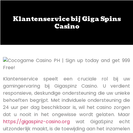
Klantenservice bij Giga Spins
Casino
Klantenservice speelt een cruciale rol bij uw
gamingervaring bij Gigaspinz Casino. U verdient
responsieve, deskundige ondersteuning die uw unieke
behoeften begrijpt. Met individuele ondersteuning die
24 uur per dag beschikbaar is, wil het casino zorgen
dat u nooit in het ongewisse wordt gelaten. Maar
https://gigaspinz-casino.org
wat GigaSpinz echt
uitzonderlijk maakt, is de toewijding aan het inzamelen