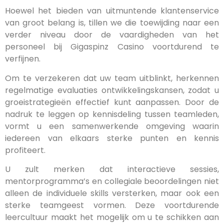
Hoewel het bieden van uitmuntende klantenservice
van groot belang is, tillen we die toewijding naar een
verder niveau door de vaardigheden van het
personeel bij Gigaspinz Casino voortdurend te
verfijnen.
Om te verzekeren dat uw team uitblinkt, herkennen
regelmatige evaluaties ontwikkelingskansen, zodat u
groeistrategieën effectief kunt aanpassen. Door de
nadruk te leggen op kennisdeling tussen teamleden,
vormt u een samenwerkende omgeving waarin
iedereen van elkaars sterke punten en kennis
profiteert.
U zult merken dat interactieve sessies,
mentorprogramma’s en collegiale beoordelingen niet
alleen de individuele skills versterken, maar ook een
sterke teamgeest vormen. Deze voortdurende
leercultuur maakt het mogelijk om u te schikken aan