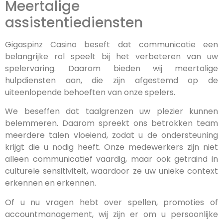
Meertalige
assistentiediensten
Gigaspinz Casino beseft dat communicatie een
belangrijke rol speelt bij het verbeteren van uw
spelervaring. Daarom bieden wij meertalige
hulpdiensten aan, die zijn afgestemd op de
uiteenlopende behoeften van onze spelers.
We beseffen dat taalgrenzen uw plezier kunnen
belemmeren. Daarom spreekt ons betrokken team
meerdere talen vloeiend, zodat u de ondersteuning
krijgt die u nodig heeft. Onze medewerkers zijn niet
alleen communicatief vaardig, maar ook getraind in
culturele sensitiviteit, waardoor ze uw unieke context
erkennen en erkennen.
Of u nu vragen hebt over spellen, promoties of
accountmanagement, wij zijn er om u persoonlijke