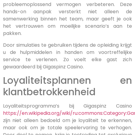
probleemoplossend vermogen verbeteren. Deze
hands-on aanpak versterkt niet alleen de
samenwerking binnen het team, maar geeft je ook
het vertrouwen om moeilijke scenario’s aan te
pakken.
Door simulaties te gebruiken tijdens de opleiding krijgt
u de hulpmiddelen in handen om voortreffelijke
service te verlenen. Zo voelt elke gast zich
gewaardeerd bij Gigaspinz Casino.
Loyaliteitsplannen en
klantbetrokkenheid
Loyaliteitsprogramma’s bij Gigaspinz Casino
https://en.wikipedia.org/wiki/ru:commons:Category:Ga
zijn niet alleen bedoeld om je loyaliteit te erkennen,
maar ook om je totale speelervaring te verhogen.
Door deel te nemen, krijg je toetreding tot exclusieve