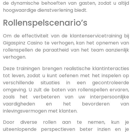
de dynamische behoeften van gasten, zodat u altijd
hoogwaardige dienstverlening biedt.
Rollenspelscenario’s
Om de effectiviteit van de klantenservicetraining bij
Gigaspinz Casino te verhogen, kan het opnemen van
rollenspellen de paraatheid van het team aanzienlijk
verhogen.
Deze trainingen brengen realistische klantinteracties
tot leven, zodat u kunt oefenen met het inspelen op
verschillende situaties in een gecontroleerde
omgeving. U zult de baten van rollenspellen ervaren,
zoals het verbeteren van uw interpersoonlijke
vaardigheden en het bevorderen van
inlevingsvermogen met klanten.
Door diverse rollen aan te nemen, kun je
uiteenlopende perspectieven beter inzien en je