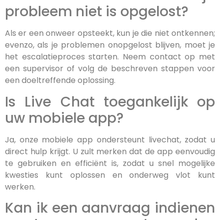
probleem niet is opgelost?
Als er een onweer opsteekt, kun je die niet ontkennen;
evenzo, als je problemen onopgelost blijven, moet je
het escalatieproces starten. Neem contact op met
een supervisor of volg de beschreven stappen voor
een doeltreffende oplossing.
Is Live Chat toegankelijk op
uw mobiele app?
Ja, onze mobiele app ondersteunt livechat, zodat u
direct hulp krijgt. U zult merken dat de app eenvoudig
te gebruiken en efficiënt is, zodat u snel mogelijke
kwesties kunt oplossen en onderweg vlot kunt
werken.
Kan ik een aanvraag indienen