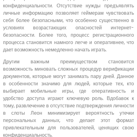
конфиденциальности. Отсутствие нужды предъявлять
личные информацию позволяет геймерам чувствовать
себя более безопасными, что особенно существенно в
условиях возрастающих опасностей интернет-
безопасности. Более того, процесс регистрационного
процесса становится намного легче и оперативнее, что
дает возможность немедленно начать играть.
Другим важным преимуществом становится
возможность миновать сложных процедур верификации
документов, которые могут занимать пару дней. Данное
в особенности значимо для людей, которые тех, кто
выбирает мобильные игры, где оперативность и
удобство доступа играют ключевую роль. Вдобавок к
тому, развлечение в отсутствие подтверждения личности
в слоты Леон минимизирует вероятность утечки
персональных данных, что делает этот формат
привлекательным для пользователей, ценящих свою
конфиденциальность.