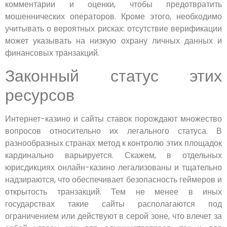
комментарии и оценки, чтобы предотвратить
мошеннических операторов. Кроме этого, необходимо
учитывать о вероятных рисках: отсутствие верификации
может указывать на низкую охрану личных данных и
финансовых транзакций.
Законный статус этих
ресурсов
Интернет-казино и сайты ставок порождают множество
вопросов относительно их легального статуса. В
разнообразных странах метод к контролю этих площадок
кардинально варьируется. Скажем, в отдельных
юрисдикциях онлайн-казино легализованы и тщательно
надзираются, что обеспечивает безопасность геймеров и
открытость транзакций. Тем не менее в иных
государствах такие сайты располагаются под
ограничением или действуют в серой зоне, что влечет за