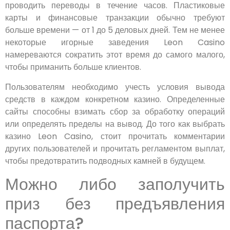
проводить переводы в течение часов. Пластиковые
карты и финансовые транзакции обычно требуют
больше времени — от 1 до 5 деловых дней. Тем не менее
некоторые игорные заведения Leon Casino
намереваются сократить этот время до самого малого,
чтобы приманить больше клиентов.
Пользователям необходимо учесть условия вывода
средств в каждом конкретном казино. Определенные
сайты способны взимать сбор за обработку операций
или определять пределы на вывод. До того как выбрать
казино Leon Casino, стоит прочитать комментарии
других пользователей и прочитать регламентом выплат,
чтобы предотвратить подводных камней в будущем.
Можно либо заполучить
приз без предъявления
паспорта?