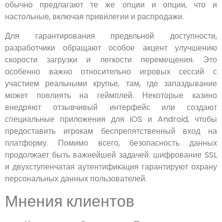
обычно предлагают те же опции и опции, что и
настольные, включая привилегии и распродажи.
Для гарантирования предельной доступности,
разработчики обращают особое акцент улучшению
скорости загрузки и легкости перемещения. Это
особенно важно относительно игровых сессий с
участием реальными крупье, там, где запаздывание
может повлиять на геймплей. Некоторые казино
внедряют отзывчивый интерфейс или создают
специальные приложения для iOS и Android, чтобы
предоставить игрокам беспрепятственный вход на
платформу. Помимо всего, безопасность данных
продолжает быть важнейшей задачей: шифрование SSL
и двухступенчатая аутентификация гарантируют охрану
персональных данных пользователей.
Мнения клиентов