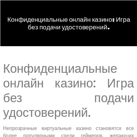
Конфиденциальные онлайн казино: Игра
без подачи удостоверений.
Конфиденциальные
онлайн казино: Игра
без подачи
удостоверений.
Непрозрачные виртуальные казино становятся все
более популярными среди геймеров, желающих