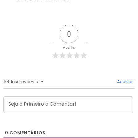
0
Avalie
Inscrever-se
Acessar
0
COMENTÁRIOS