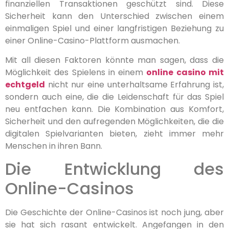
finanziellen Transaktionen geschützt sind. Diese
Sicherheit kann den Unterschied zwischen einem
einmaligen Spiel und einer langfristigen Beziehung zu
einer Online-Casino-Plattform ausmachen.
Mit all diesen Faktoren könnte man sagen, dass die
Möglichkeit des Spielens in einem
online casino mit
echtgeld
nicht nur eine unterhaltsame Erfahrung ist,
sondern auch eine, die die Leidenschaft für das Spiel
neu entfachen kann. Die Kombination aus Komfort,
Sicherheit und den aufregenden Möglichkeiten, die die
digitalen Spielvarianten bieten, zieht immer mehr
Menschen in ihren Bann.
Die Entwicklung des
Online-Casinos
Die Geschichte der Online-Casinos ist noch jung, aber
sie hat sich rasant entwickelt. Angefangen in den