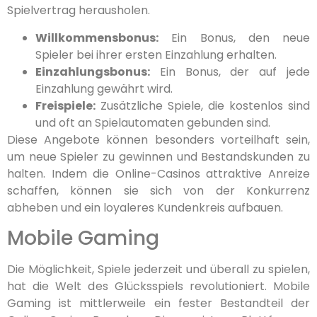
Spielvertrag herausholen.
Willkommensbonus:
Ein Bonus, den neue
Spieler bei ihrer ersten Einzahlung erhalten.
Einzahlungsbonus:
Ein Bonus, der auf jede
Einzahlung gewährt wird.
Freispiele:
Zusätzliche Spiele, die kostenlos sind
und oft an Spielautomaten gebunden sind.
Diese Angebote können besonders vorteilhaft sein,
um neue Spieler zu gewinnen und Bestandskunden zu
halten. Indem die Online-Casinos attraktive Anreize
schaffen, können sie sich von der Konkurrenz
abheben und ein loyaleres Kundenkreis aufbauen.
Mobile Gaming
Die Möglichkeit, Spiele jederzeit und überall zu spielen,
hat die Welt des Glücksspiels revolutioniert. Mobile
Gaming ist mittlerweile ein fester Bestandteil der